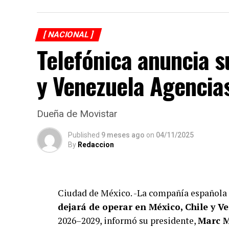
La compra de diez propiedades a nombre de
adquiridas por sus hermanos, evidencian no 
[ NACIONAL ]
declaraciones fiscales que refuerzan la hi
Telefónica anuncia s
irregularidades.
y Venezuela Agencia
Dueña de Movistar
Published
9 meses ago
on
04/11/2025
By
Redaccion
Ciudad de México. -La compañía española
dejará de operar en México, Chile y V
2026–2029, informó su presidente,
Marc M