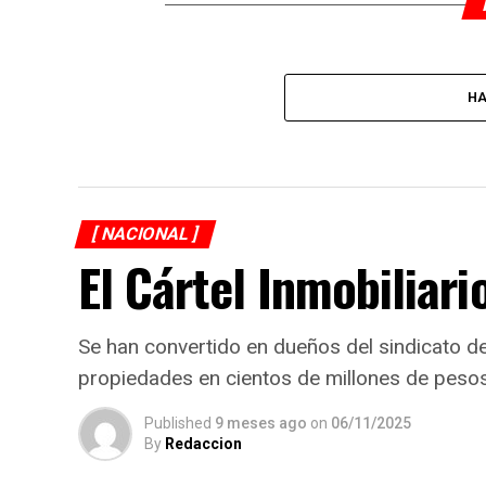
HA
[ NACIONAL ]
El Cártel Inmobiliari
Se han convertido en dueños del sindicato 
propiedades en cientos de millones de peso
Published
9 meses ago
on
06/11/2025
By
Redaccion