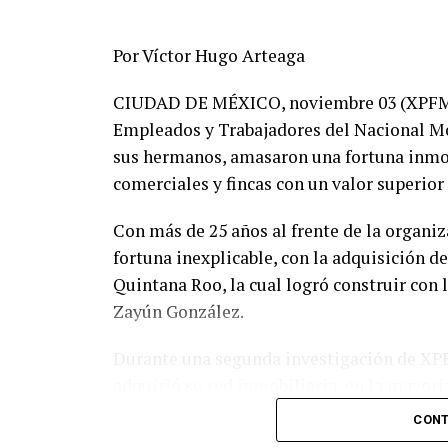
Por Víctor Hugo Arteaga
CIUDAD DE MÉXICO, noviembre 03 (XPFM).-
Empleados y Trabajadores del Nacional Mo
sus hermanos, amasaron una fortuna inmobi
comerciales y fincas con un valor superior
Con más de 25 años al frente de la organi
fortuna inexplicable, con la adquisición d
Quintana Roo, la cual logró construir con
Zayún González.
Durante una segunda investigación de XPE
adquirió su red inmobiliaria, en la mayoría
con una valuación menor del verdadero co
CONT
patrimonio del Clan Zayún y que constitu