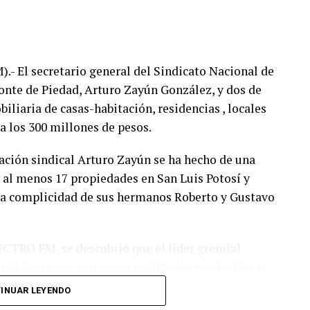
 El secretario general del Sindicato Nacional de
nte de Piedad, Arturo Zayún González, y dos de
liaria de casas-habitación, residencias , locales
 a los 300 millones de pesos.
zación sindical Arturo Zayún se ha hecho de una
e al menos 17 propiedades en San Luis Potosí y
 la complicidad de sus hermanos Roberto y Gustavo
CTRO FM, se descubrió que el líder gremial
 de los casos, con pagos realizados en efectivo y
sto de las propiedades que hoy forman parte del
INUAR LEYENDO
yen una simulación de compraventas.