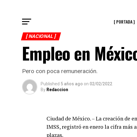
[ PORTADA ]
[ NACIONAL ]
Empleo en México
Pero con poca remuneración.
Published
5 años ago
on
02/02/2022
By
Redaccion
Ciudad de México. – La creación de e
IMSS, registró en enero la cifra más a
plazas.