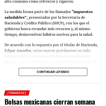
alto consumo como refrescos y cigarros.
La medida forma parte de los llamados
“impuestos
saludables”
, presentados por la Secretaría de
Hacienda y Crédito Público (SHCP), con los que el
gobierno busca recaudar más recursos y, al mismo
tiempo, desincentivar hábitos nocivos para la salud.
De acuerdo con lo expuesto por el titular de Hacienda,
Edgar Amador
, estos nuevos gravámenes no solo
buscan reducir el consumo de bienes considerados
dañinos para la población, sino también
fortalecer la
estructura tributaria y generar ingresos adicionales
CONTINUAR LEYENDO
que se destinarán a proyectos de seguridad, salud,
educación e infraestructura.
El alza más drástica: refrescos casi
[ FINANZAS ]
al doble
Bolsas mexicanas cierran semana