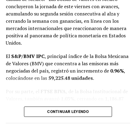
2030.
concluyeron la jornada de este viernes con avances,
acumulando su segunda sesión consecutiva al alza y
Además, la medida aplicará también para
bolsas de
cerrando la semana con ganancias, en línea con los
nicotina y cigarros artesanales
, en cuyo caso la tasa
mercados internacionales que reaccionaron de manera
específica crecerá
32%
. Según cifras de Hacienda, el
positiva al panorama de política monetaria en Estados
consumo de tabaco provoca cada año la muerte de
más
Unidos.
de 63 mil personas en México
, principalmente por
cáncer de pulmón, EPOC y enfermedades
El
S&P/BMV IPC
, principal índice de la Bolsa Mexicana
cardiovasculares.
de Valores (BMV) que concentra a las emisoras más
negociadas del país, registró un incremento de
0.96%
,
Otros rubros con impuestos
colocándose en las
59,225.48 unidades
.
saludables
Por su parte, el
FTSE BIVA
, de la Bolsa Institucional de
Valores, también avanzó
1.03%
, cerrando en
1,186.87
Aunque refrescos y cigarros acaparan la atención por
puntos
.
ser productos de consumo masivo, los impuestos
CONTINUAR LEYENDO
también alcanzan a otros sectores:
Los inversionistas mantuvieron el optimismo tras las
señales de que la Reserva Federal podría moderar el
Videojuegos violentos:
aumento del 8% en
rumbo de su política monetaria, lo que favoreció el