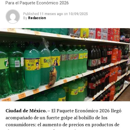
Para el Paquete Económico 2026
subyacente
—considerada la más estable al excluir
precios volátiles— a
4.1%
para el último trimestre del
Published
11 meses ago
on
10/09/2025
By
Redaccion
año, frente al 4% estimado previamente.
Para 2026, Banxico prevé que la inflación regrese al
objetivo de
3%
, mientras el mercado se mantiene atento
a futuros movimientos de la tasa en función de las
presiones inflacionarias y el desempeño económico
global.
Ciudad de México. –
El Paquete Económico 2026 llegó
acompañado de un fuerte golpe al bolsillo de los
consumidores: el aumento de precios en productos de