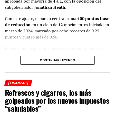
aprobada por mayoría de
4 a 1
, con la oposición del
subgobernador
Jonathan Heath
.
Con este ajuste, el banco central suma
400 puntos base
de reducción
en un ciclo de 12 movimientos iniciado en
marzo de 2024, marcado por ocho recortes de 0.25
puntos y cuatro más de 0.50.
Banxico indicó que continuará evaluando los efectos de
los factores que inciden en la inflación, a fin de
mantener la tasa en niveles que permitan la
CONTINUAR LEYENDO
convergencia ordenada hacia la meta de
3%
.
En su informe, el instituto central realizó
cambios
[ FINANZAS ]
moderados
a sus previsiones de inflación: mantuvo la
Refrescos y cigarros, los más
expectativa general en
3.6%
para el cierre del tercer
trimestre, pero ajustó a la baja su estimación anual de
golpeados por los nuevos impuestos
3.6% a 3.5%
para finales de 2025.
“saludables”
En contraste, elevó la proyección de
inflación