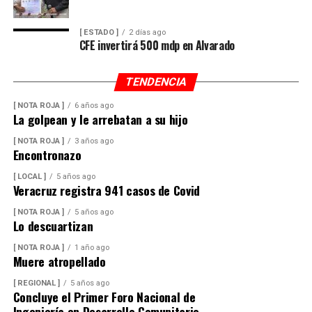
[ ESTADO ]
2 días ago
CFE invertirá 500 mdp en Alvarado
TENDENCIA
[ NOTA ROJA ]
6 años ago
La golpean y le arrebatan a su hijo
[ NOTA ROJA ]
3 años ago
Encontronazo
[ LOCAL ]
5 años ago
Veracruz registra 941 casos de Covid
[ NOTA ROJA ]
5 años ago
Lo descuartizan
[ NOTA ROJA ]
1 año ago
Muere atropellado
[ REGIONAL ]
5 años ago
Concluye el Primer Foro Nacional de
Ingeniería en Desarrollo Comunitario