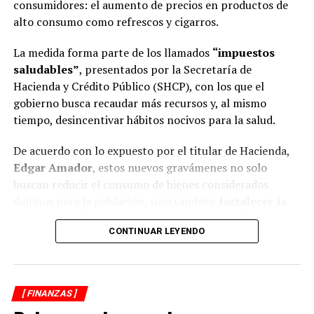
consumidores: el aumento de precios en productos de
alto consumo como refrescos y cigarros.
La medida forma parte de los llamados
“impuestos
saludables”
, presentados por la Secretaría de
Hacienda y Crédito Público (SHCP), con los que el
gobierno busca recaudar más recursos y, al mismo
tiempo, desincentivar hábitos nocivos para la salud.
De acuerdo con lo expuesto por el titular de Hacienda,
Edgar Amador
, estos nuevos gravámenes no solo
buscan reducir el consumo de bienes considerados
dañinos para la población, sino también
fortalecer la
estructura tributaria y generar ingresos adicionales
CONTINUAR LEYENDO
que se destinarán a proyectos de seguridad, salud,
educación e infraestructura.
El alza más drástica: refrescos casi
[ FINANZAS ]