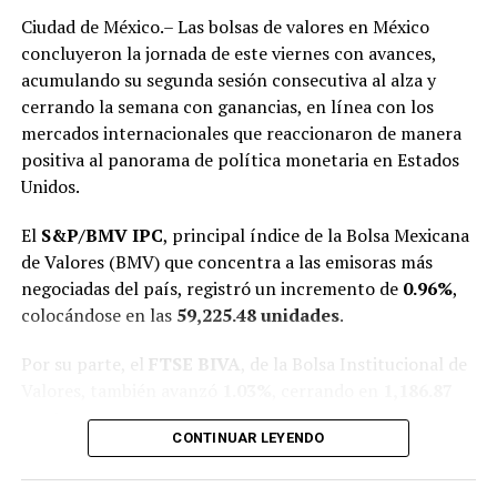
esquema de aumentos graduales que se extenderá hasta
Ciudad de México.– Las bolsas de valores en México
2030.
concluyeron la jornada de este viernes con avances,
acumulando su segunda sesión consecutiva al alza y
Además, la medida aplicará también para
bolsas de
cerrando la semana con ganancias, en línea con los
nicotina y cigarros artesanales
, en cuyo caso la tasa
mercados internacionales que reaccionaron de manera
específica crecerá
32%
. Según cifras de Hacienda, el
positiva al panorama de política monetaria en Estados
consumo de tabaco provoca cada año la muerte de
más
Unidos.
de 63 mil personas en México
, principalmente por
cáncer de pulmón, EPOC y enfermedades
El
S&P/BMV IPC
, principal índice de la Bolsa Mexicana
cardiovasculares.
de Valores (BMV) que concentra a las emisoras más
negociadas del país, registró un incremento de
0.96%
,
Otros rubros con impuestos
colocándose en las
59,225.48 unidades
.
saludables
Por su parte, el
FTSE BIVA
, de la Bolsa Institucional de
Valores, también avanzó
1.03%
, cerrando en
1,186.87
Aunque refrescos y cigarros acaparan la atención por
puntos
.
ser productos de consumo masivo, los impuestos
CONTINUAR LEYENDO
también alcanzan a otros sectores:
Los inversionistas mantuvieron el optimismo tras las
señales de que la Reserva Federal podría moderar el