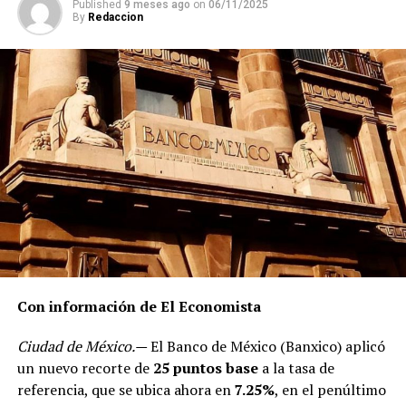
Published
9 meses ago
on
06/11/2025
es absurda, pero así es la realidad de la reforma
By
Redaccion
energética”, mencionó.
(Con información de El Financiero)
RELATED TOPICS:
DESPUÉS
Producción de petróleo baja 3.4% en febrero
ANTES
Exportaciones de México caen 1.1% en febrero
Con información de El Economista
Ciudad de México.—
El Banco de México (Banxico) aplicó
un nuevo recorte de
25 puntos base
a la tasa de
referencia, que se ubica ahora en
7.25%
, en el penúltimo