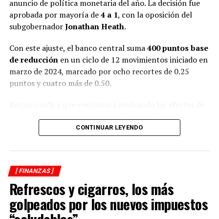
anuncio de política monetaria del año. La decisión fue
aprobada por mayoría de
4 a 1
, con la oposición del
subgobernador
Jonathan Heath
.
Con este ajuste, el banco central suma
400 puntos base
de reducción
en un ciclo de 12 movimientos iniciado en
marzo de 2024, marcado por ocho recortes de 0.25
puntos y cuatro más de 0.50.
Banxico indicó que continuará evaluando los efectos de
los factores que inciden en la inflación, a fin de
mantener la tasa en niveles que permitan la
CONTINUAR LEYENDO
convergencia ordenada hacia la meta de
3%
.
En su informe, el instituto central realizó
cambios
[ FINANZAS ]
moderados
a sus previsiones de inflación: mantuvo la
Refrescos y cigarros, los más
expectativa general en
3.6%
para el cierre del tercer
trimestre, pero ajustó a la baja su estimación anual de
golpeados por los nuevos impuestos
3.6% a 3.5%
para finales de 2025.