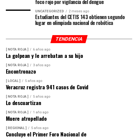
foco rojo por vigilancia del dengue
UNCATEGORIZED
2 meses ago
Estudiantes del CETIS 143 obtienen segundo
lugar en olimpiada nacional de robótica
TENDENCIA
[ NOTA ROJA ]
6 años ago
La golpean y le arrebatan a su hijo
[ NOTA ROJA ]
3 años ago
Encontronazo
[ LOCAL ]
5 años ago
Veracruz registra 941 casos de Covid
[ NOTA ROJA ]
5 años ago
Lo descuartizan
[ NOTA ROJA ]
1 año ago
Muere atropellado
[ REGIONAL ]
5 años ago
Concluye el Primer Foro Nacional de