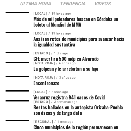
ULTIMA HORA
TENDENCIA
VIDEOS
autoridades municipales y que, tras las gestiones
realizadas en conjunto con Hidrosistema, fue posible
[ LOCAL ]
19 horas ago
Más de mil peleadores buscan en Córdoba un
concretar la obra que hoy permite mejorar el
boleto al Mundial de MMA
suministro.
[ LOCAL ]
19 horas ago
Analizan retos de municipios para avanzar hacia
Además de incrementar la capacidad de conducción, la
la igualdad sustantiva
nueva infraestructura incorpora válvulas y materiales de
mayor resistencia, lo que permitirá mantener una mejor
[ ESTADO ]
1 día ago
CFE invertirá 500 mdp en Alvarado
operación del sistema y disminuir las afectaciones
[ NOTA ROJA ]
6 años ago
derivadas de fallas en la red.
La golpean y le arrebatan a su hijo
[ NOTA ROJA ]
3 años ago
Con esta ampliación, las autoridades municipales buscan
Encontronazo
fortalecer la infraestructura hidráulica en las
[ LOCAL ]
5 años ago
comunidades rurales y mejorar el acceso al agua potable
Veracruz registra 941 casos de Covid
para cientos de familias que durante años enfrentaron
[ ESTADO ]
3 semanas ago
Restos hallados en la autopista Orizaba-Puebla
un servicio irregular.
son óseos y de larga data
[ REGIONAL ]
1 mes ago
Cinco municipios de la región permanecen en