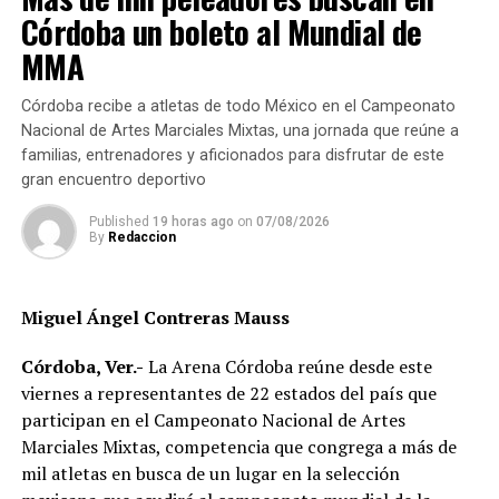
Palacios Hernández dijo la Jurisdicción Sanitaria número
Córdoba un boleto al Mundial de
6 los apoya con pláticas y protocolos para dar asistencia
a este sector de la población, además de que dan
MMA
pláticas y talleres en las escuelas, a fin de disminuir las
cifras.
Córdoba recibe a atletas de todo México en el Campeonato
Nacional de Artes Marciales Mixtas, una jornada que reúne a
familias, entrenadores y aficionados para disfrutar de este
RELATED TOPICS:
gran encuentro deportivo
DESPUÉS
Aumentan casos de sífilis
Published
19 horas ago
on
07/08/2026
By
Redaccion
ANTES
IMSS atiende a millón 200 mil derechohabientes
Miguel Ángel Contreras Mauss
Córdoba, Ver.-
La Arena Córdoba reúne desde este
viernes a representantes de 22 estados del país que
participan en el Campeonato Nacional de Artes
Marciales Mixtas, competencia que congrega a más de
mil atletas en busca de un lugar en la selección