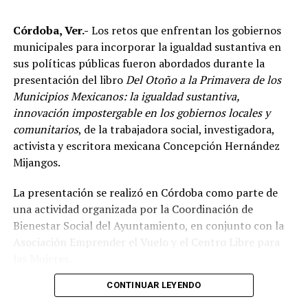
de las principales potencias del continente americano
Córdoba, Ver.-
Los retos que enfrentan los gobiernos
en esta disciplina.
municipales para incorporar la igualdad sustantiva en
De acuerdo con el dirigente deportivo, México ha
sus políticas públicas fueron abordados durante la
conseguido cinco campeonatos panamericanos
presentación del libro
Del Otoño a la Primavera de los
consecutivos por equipos, superando a delegaciones
Municipios Mexicanos: la igualdad sustantiva,
como Estados Unidos y Brasil, considerado uno de los
innovación impostergable en los gobiernos locales y
países con mayor tradición en las artes marciales
comunitarios
, de la trabajadora social, investigadora,
mixtas.
activista y escritora mexicana Concepción Hernández
Mijangos.
Ante los cuestionamientos sobre el nivel de agresividad
de este deporte, señaló que las competencias cuentan
La presentación se realizó en Córdoba como parte de
con reglamentos y categorías diferenciadas de acuerdo
una actividad organizada por la Coordinación de
con la edad y experiencia de los participantes.
Bienestar Social del Ayuntamiento, en conjunto con la
Asociación Emprender el Vuelo y el Centro Libre para
Indicó que existen divisiones infantiles, juveniles y para
las Mujeres.
adultos, con reglas específicas para cada categoría, por
lo que incluso participan menores desde los cinco años
CONTINUAR LEYENDO
El encuentro reunió a autoridades y representantes de
dentro de esquemas considerados formativos.
distintos municipios de la región, entre ellos