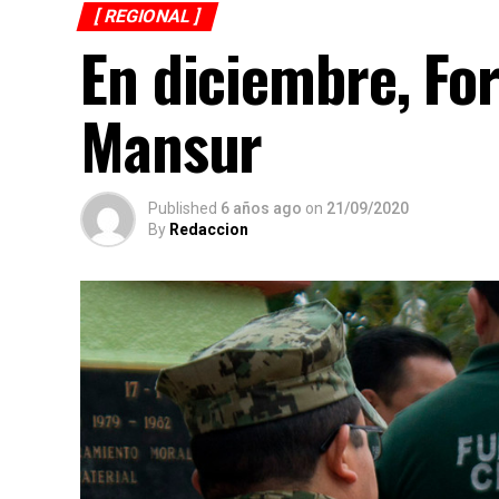
[ REGIONAL ]
En diciembre, For
Mansur
Published
6 años ago
on
21/09/2020
By
Redaccion