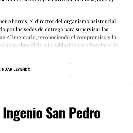
per Ahorros, el director del organismo asistencial,
ido por las sedes de entrega para supervisar las
Plan Alimentario, reconociendo el compromiso y la
ar este beneficio a la población para fortalecer la
s.
ciarias que las entregas continuarán los días
INUAR LEYENDO
con las sedes, horarios y localidades que
los canales oficiales del DIF, cuya institución
nera cercana con la ciudadanía, demostrando con
acemos de Fortín
 Ingenio San Pedro