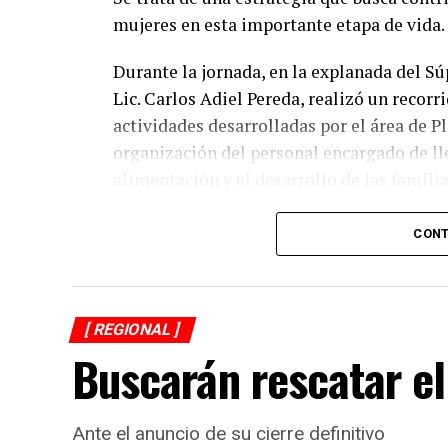
mujeres en esta importante etapa de vida.
Durante la jornada, en la explanada del Sú
Lic. Carlos Adiel Pereda, realizó un recorr
actividades desarrolladas por el área de 
organización del personal encargado de llev
alimentación y el desarrollo de las familia
Asimismo, se informa a las personas benefi
CONT
jueves 6 y viernes 7 de agosto, de acuerdo 
previamente fueron difundidos a través de 
refrenda su compromiso de trabajar de ma
[ REGIONAL ]
trabajo, resultados y hechos que unidos h
Buscarán rescatar el
Ante el anuncio de su cierre definitivo