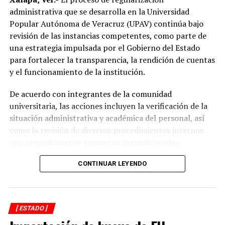
“Mejorar el servicio de energía eléctrica ha sido una
administrativa que se desarrolla en la Universidad
prioridad desde el inicio de mi gobierno y continuaremos
Popular Autónoma de Veracruz (UPAV) continúa bajo
gestionando recursos y proyectos que contribuyan al
revisión de las instancias competentes, como parte de
desarrollo del municipio y al bienestar de las familias
una estrategia impulsada por el Gobierno del Estado
alvaradeñas”.
para fortalecer la transparencia, la rendición de cuentas
y el funcionamiento de la institución.
Por último, reconoció y agradeció a la gobernadora del
estado, Rocío Nahle García, por el respaldo brindado a
De acuerdo con integrantes de la comunidad
Alvarado, así como a personal directivo de la CFE por la
universitaria, las acciones incluyen la verificación de la
disposición y coordinación institucional para impulsar
situación administrativa y académica del personal, así
estas importantes acciones en beneficio del municipio.
como la revisión de diversos procedimientos internos
que presuntamente presentan inconsistencias.
Entre los aspectos que son objeto de análisis se
CONTINUAR LEYENDO
encuentran posibles casos de docentes con asignaciones
simultáneas en distintos centros de estudio, la
validación de documentación académica de directivos,
[ ESTADO ]
adeudos en la entrega de calificaciones, denuncias por
presuntos cobros indebidos relacionados con