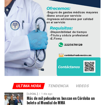
Finalmente, destacó que entre Veracruz y Puebla
operan ocho empresas productoras con más de 350
granjas avícolas, las cuales representan una importante
fuente de empleo y desarrollo económico para
comunidades rurales de ambas entidades.
ULTIMA HORA
TENDENCIA
VIDEOS
[ LOCAL ]
1 día ago
Más de mil peleadores buscan en Córdoba un
boleto al Mundial de MMA