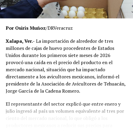
respetando el debido proceso, por lo que hasta el
momento no existe una determinación definitiva sobre
responsabilidades individuales.
Por Osiris Muñoz
/DRVeracruz
No obstante, docentes que solicitaron el anonimato
señalaron que un grupo de profesores ha manifestado
Xalapa, Ver.-
La importación de alrededor de tres
su inconformidad con el proceso de revisión, al
millones de cajas de huevo procedentes de Estados
considerar que las investigaciones podrían afectar
Unidos durante los primeros siete meses de 2026
intereses al interior de la institución.
provocó una caída en el precio del producto en el
mercado nacional, situación que ha impactado
De acuerdo con esos testimonios, el grupo identificado
directamente a los avicultores mexicanos, informó el
como
Movimiento Estatal UPAV
, integrado
presidente de la Asociación de Avicultores de Tehuacán,
públicamente por Verónica Sánchez Ramos, Mauricio
Jorge García de la Cadena Romero.
Tapia Tentle, Elsa Andrea Maldonado Alemán, Silvia
Ivette Lara Barradas, Roberto Ibáñez y Carlos Enrique
El representante del sector explicó que entre enero y
Sierra, ha cuestionado las acciones emprendidas por las
julio ingresó al país un volumen equivalente al tres por
autoridades universitarias y estatales.
ciento del mercado nacional, lo que obligó a los
productores mexicanos a reducir sus precios para
Hasta ahora, las instancias responsables no han
mantenerse competitivos frente al producto importado.