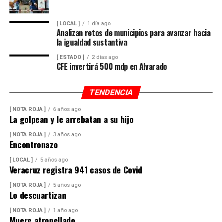
[ LOCAL ]
1 día ago
Analizan retos de municipios para avanzar hacia
la igualdad sustantiva
[ ESTADO ]
2 días ago
CFE invertirá 500 mdp en Alvarado
TENDENCIA
[ NOTA ROJA ]
6 años ago
La golpean y le arrebatan a su hijo
[ NOTA ROJA ]
3 años ago
Encontronazo
[ LOCAL ]
5 años ago
Veracruz registra 941 casos de Covid
[ NOTA ROJA ]
5 años ago
Lo descuartizan
[ NOTA ROJA ]
1 año ago
Muere atropellado