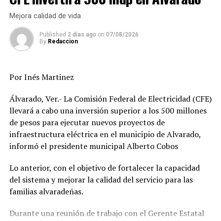
Ante ese contexto, Veracruz no es ajeno a dicha
Mejora calidad de vida
evolución en sentido negativo, como lo revelaron
Published
2 días ago
on
07/08/2026
algunos datos nada alentadores en desapariciones de
By
Redaccion
personas.
El cambio porcentual en registro de personas
Por Inés Martinez
desaparecidas durante el 2020-2024 y 2006-2010, ubicó
a Veracruz con un aumento del 2,250 por ciento; muy
Álvarado, Ver.- La Comisión Federal de Electricidad (CFE)
lejos de Tlaxcala, donde el incremento fue de 26 mil 183
llevará a cabo una inversión superior a los 500 millones
por ciento en ese mismo lapso de tiempo.
de pesos para ejecutar nuevos proyectos de
infraestructura eléctrica en el municipio de Alvarado,
Si bien este fenómeno de aumento consecutivo se dio en
informó el presidente municipal Alberto Cobos
los 32 estados del país, la evolución para registrar a
estas mismas personas desaparecidas no se reflejó en las
Lo anterior, con el objetivo de fortalecer la capacidad
plataformas oficiales, ya que Veracruz registró un
del sistema y mejorar la calidad del servicio para las
cambio porcentual de -19.5 por ciento durante 2024
familias alvaradeñas.
con respecto a 2023.
Durante una reunión de trabajo con el Gerente Estatal
Aun más, en Veracruz entre 2006 y 2025 registró por