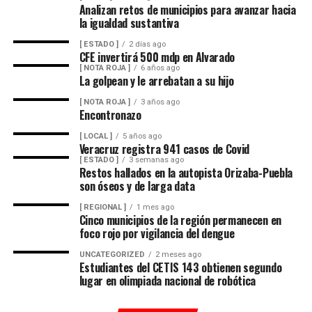
Analizan retos de municipios para avanzar hacia
la igualdad sustantiva
En ese sentido, exhortó a la población a revisar el origen
del huevo antes de comprarlo y dar preferencia al
[ ESTADO ]
2 días ago
CFE invertirá 500 mdp en Alvarado
producto nacional, al asegurar que ofrece mayor
[ NOTA ROJA ]
6 años ago
frescura y calidad, además de respaldar la economía de
La golpean y le arrebatan a su hijo
miles de familias dedicadas a la actividad avícola.
[ NOTA ROJA ]
3 años ago
Encontronazo
Finalmente, destacó que entre Veracruz y Puebla
operan ocho empresas productoras con más de 350
[ LOCAL ]
5 años ago
Veracruz registra 941 casos de Covid
granjas avícolas, las cuales representan una importante
[ ESTADO ]
3 semanas ago
fuente de empleo y desarrollo económico para
Restos hallados en la autopista Orizaba-Puebla
son óseos y de larga data
comunidades rurales de ambas entidades.
[ REGIONAL ]
1 mes ago
Cinco municipios de la región permanecen en
foco rojo por vigilancia del dengue
UNCATEGORIZED
2 meses ago
Estudiantes del CETIS 143 obtienen segundo
lugar en olimpiada nacional de robótica