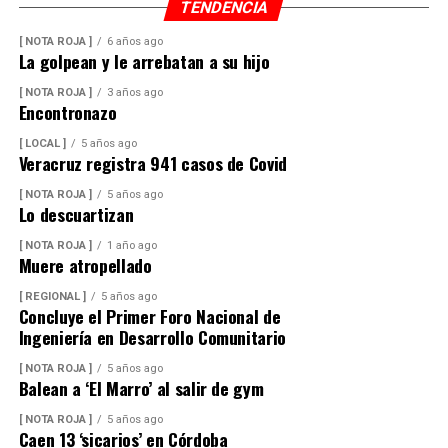
TENDENCIA
[ NOTA ROJA ]
6 años ago
La golpean y le arrebatan a su hijo
[ NOTA ROJA ]
3 años ago
Encontronazo
[ LOCAL ]
5 años ago
Veracruz registra 941 casos de Covid
[ NOTA ROJA ]
5 años ago
Lo descuartizan
[ NOTA ROJA ]
1 año ago
Muere atropellado
[ REGIONAL ]
5 años ago
Concluye el Primer Foro Nacional de
Ingeniería en Desarrollo Comunitario
[ NOTA ROJA ]
5 años ago
Balean a ‘El Marro’ al salir de gym
[ NOTA ROJA ]
5 años ago
Caen 13 ‘sicarios’ en Córdoba