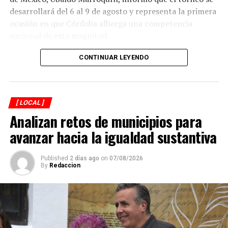
desarrollará del 6 al 9 de agosto y representa la primera
ocasión en que Córdoba alberga una competencia
nacional de esta magnitud.
CONTINUAR LEYENDO
[ LOCAL ]
Analizan retos de municipios para
avanzar hacia la igualdad sustantiva
Published
2 días ago
on
07/08/2026
By
Redaccion
Explicó que de los participantes serán seleccionados
alrededor de 40 atletas que representarán a México en
el campeonato mundial programado para noviembre en