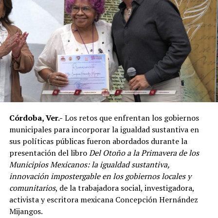
Georgia, por lo que el torneo en Córdoba también
funciona como una de las principales etapas para
conformar al equipo nacional.
Marroquín destacó el desempeño que ha tenido México
en competencias internacionales de artes marciales
mixtas y sostuvo que el país se ha consolidado como una
de las principales potencias del continente americano
en esta disciplina.
Córdoba, Ver.-
Los retos que enfrentan los gobiernos
De acuerdo con el dirigente deportivo, México ha
municipales para incorporar la igualdad sustantiva en
conseguido cinco campeonatos panamericanos
sus políticas públicas fueron abordados durante la
consecutivos por equipos, superando a delegaciones
presentación del libro
Del Otoño a la Primavera de los
como Estados Unidos y Brasil, considerado uno de los
Municipios Mexicanos: la igualdad sustantiva,
países con mayor tradición en las artes marciales
innovación impostergable en los gobiernos locales y
mixtas.
comunitarios
, de la trabajadora social, investigadora,
Ante los cuestionamientos sobre el nivel de agresividad
activista y escritora mexicana Concepción Hernández
de este deporte, señaló que las competencias cuentan
Mijangos.