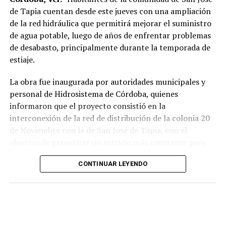
Virginia Medorio Trujillo, presidenta de la Asociación
de Tapia cuentan desde este jueves con una ampliación
Emprender el Vuelo.
de la red hidráulica que permitirá mejorar el suministro
de agua potable, luego de años de enfrentar problemas
El diálogo permitió poner sobre la mesa la importancia
de desabasto, principalmente durante la temporada de
de fortalecer la participación de las mujeres en los
estiaje.
espacios públicos y comunitarios, además de generar
acciones desde los municipios que contribuyan a reducir
La obra fue inaugurada por autoridades municipales y
las brechas de desigualdad.
personal de Hidrosistema de Córdoba, quienes
informaron que el proyecto consistió en la
interconexión de la red de distribución de la colonia 20
de Noviembre con la de San José de Tapia, con el
objetivo de garantizar un servicio más constante para
los usuarios.
CONTINUAR LEYENDO
De acuerdo con la información proporcionada, los
trabajos incluyeron la instalación de aproximadamente
mil 480 metros de tubería de polietileno de alta
densidad de seis pulgadas
, material diseñado para
soportar mayores niveles de presión y reducir el riesgo