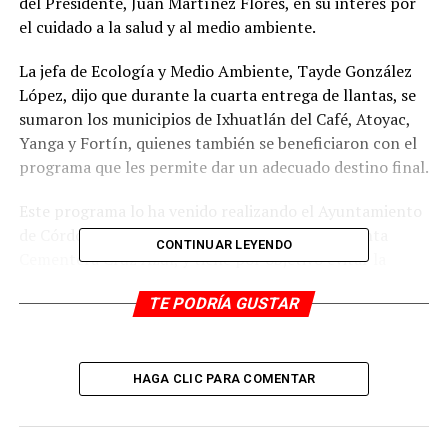
del Presidente, Juan Martínez Flores, en su interés por
el cuidado a la salud y al medio ambiente.
La jefa de Ecología y Medio Ambiente, Tayde González
López, dijo que durante la cuarta entrega de llantas, se
sumaron los municipios de Ixhuatlán del Café, Atoyac,
Yanga y Fortín, quienes también se beneficiaron con el
programa que les permite dar un adecuado destino final.
Este programa lo ha venido realizando el Ayuntamiento
de Córdoba en coordinación con la empresa Planta
CONTINUAR LEYENDO
Cementera Cruz Azul, y tiene por objetivo evitar la
reproducción del mosco transmisor del dengue, zika y
TE PODRÍA GUSTAR
chikungunya, ya que los neumáticos se convierten en
criaderos.
Esta entrega de llantas se realizó frente a los campos
HAGA CLIC PARA COMENTAR
deportivos de la liga “30 Caballeros” donde arribó el
tráiler de la empresa para iniciar con el acopio de los
neumáticos, alcanzando su capacidad total. En lo que va