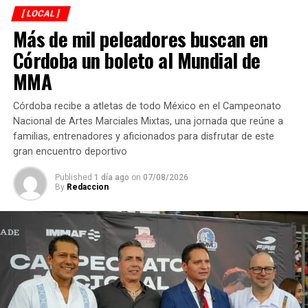
de la presente administración se han entregado 40
[ LOCAL ]
Más de mil peleadores buscan en
toneladas de llantas.
Córdoba un boleto al Mundial de
RELATED TOPICS:
MMA
DESPUÉS
Lista la primera boda gay en Córdoba
Córdoba recibe a atletas de todo México en el Campeonato
Nacional de Artes Marciales Mixtas, una jornada que reúne a
ANTES
familias, entrenadores y aficionados para disfrutar de este
Cae árbol sobre la carretera 20 de Noviembre – San
José de Tapia
gran encuentro deportivo
Published
1 día ago
on
07/08/2026
By
Redaccion