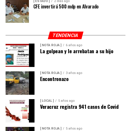
[ ESTADO ]
2 días ago
CFE invertirá 500 mdp en Alvarado
TENDENCIA
[ NOTA ROJA ]
6 años ago
La golpean y le arrebatan a su hijo
[ NOTA ROJA ]
3 años ago
Encontronazo
[ LOCAL ]
5 años ago
Veracruz registra 941 casos de Covid
[ NOTA ROJA ]
5 años ago