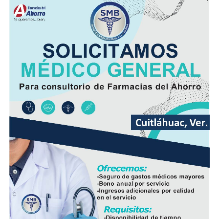
Dulce María Alducin Vallejo, habitante de la comunidad,
explicó que la petición fue presentada ante las
autoridades municipales y que, tras las gestiones
realizadas en conjunto con Hidrosistema, fue posible
concretar la obra que hoy permite mejorar el
suministro.
Además de incrementar la capacidad de conducción, la
nueva infraestructura incorpora válvulas y materiales de
mayor resistencia, lo que permitirá mantener una mejor
operación del sistema y disminuir las afectaciones
derivadas de fallas en la red.
Con esta ampliación, las autoridades municipales buscan
fortalecer la infraestructura hidráulica en las
comunidades rurales y mejorar el acceso al agua potable
para cientos de familias que durante años enfrentaron
un servicio irregular.