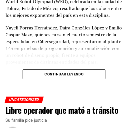
World Robot Olympiad (WRO), celebrada en la ciudad de
Toluca, Estado de México, resultado que los coloca entre
los mejores exponentes del país en esta disciplina.
Nayeli Porras Hernández, Daira González López y Emilio
Gaspar Mazo, quienes cursan el cuarto semestre de la
especialidad en Ciberseguridad, representaron al plantel
143 en pruebas de programación y automatización con
un robot de diseño propio, frente a equipos
provenientes de distintas entidades del país.
El desempeño mostrado por los jóvenes les permitió
CONTINUAR LEYENDO
calificar a la siguiente fase de la competencia, que
tendrá lugar los días 5 y 6 de septiembre en Cancún,
Quintana Roo.
UNCATEGORIZED
Libre operador que mató a tránsito
De obtener resultados favorables en esa etapa, el equipo
tendría la posibilidad de representar a México en la final
Su familia pide justicia
internacional de la WRO, que se efectuará en Costa Rica.