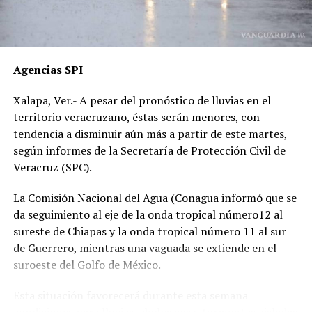
presenciales del accidente ahora callan, presuntamente
por temor a represalias.
“Hoy fue mi Abraham,
Agencias SPI
mañana puede ser alguien
Xalapa, Ver.- A pesar del pronóstico de lluvias en el
de tu familia. El homicida
territorio veracruzano, éstas serán menores, con
sigue libre y operando en
tendencia a disminuir aún más a partir de este martes,
según informes de la Secretaría de Protección Civil de
las carreteras”, expresó un
Veracruz (SPC).
familiar, exigiendo justicia.
La Comisión Nacional del Agua (Conagua informó que se
da seguimiento al eje de la onda tropical número12 al
El caso ha encendido el debate sobre la corrupción en la
sureste de Chiapas y la onda tropical número 11 al sur
Fiscalía y la impunidad que beneficia a conductores
de Guerrero, mientras una vaguada se extiende en el
responsables de muertes viales.
suroeste del Golfo de México.
La familia pide a la ciudadanía unirse para evitar que el
Esta situación favorecerá durante esta semana
caso quede en el olvido.