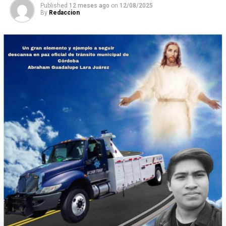
Published
12 meses ago
on
12/08/2025
By
Redaccion