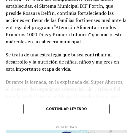
establecidas, el Sistema Municipal DIF Fortín, que
preside Rosaura Delfín, continúa fortaleciendo las
acciones en favor de las familias fortinenses mediante la
entrega del programa “Atención Alimentaria en los
Primeros 1000 Días y Primera Infancia” que inició este
miércoles en la cabecera municipal.
Se trata de una estrategia que busca contribuir al
desarrollo y la nutrición de niñas, niños y mujeres en
esta importante etapa de vida.
Durante la jornada, en la explanada del Súper Ahorros,
el director del organismo asistencial, Lic. Carlos Adiel
Pereda, realizó un recorrido por las sedes de entrega
para supervisar las actividades desarrolladas por el área
CONTINUAR LEYENDO
de Plan Alimentario, reconociendo el compromiso y la
organización del personal encargado de llevar este
beneficio a la población para fortalecer la alimentación
PUBLICIDAD
y el desarrollo de las familias.