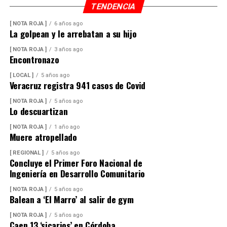
TENDENCIA
[ NOTA ROJA ]
6 años ago
La golpean y le arrebatan a su hijo
[ NOTA ROJA ]
3 años ago
Encontronazo
[ LOCAL ]
5 años ago
Veracruz registra 941 casos de Covid
[ NOTA ROJA ]
5 años ago
Lo descuartizan
[ NOTA ROJA ]
1 año ago
Muere atropellado
[ REGIONAL ]
5 años ago
Concluye el Primer Foro Nacional de
Ingeniería en Desarrollo Comunitario
[ NOTA ROJA ]
5 años ago
Balean a ‘El Marro’ al salir de gym
[ NOTA ROJA ]
5 años ago
Caen 13 ‘sicarios’ en Córdoba