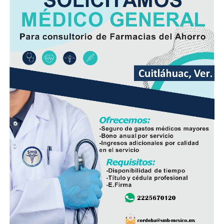
Comité de Obra,
Antonio Herrera Llanos
, recordó que
la pavimentación había sido solicitada desde hace varios
años por los habitantes de La Luz Palotal, por lo que
consideró que su ejecución mejorará las condiciones de
movilidad y seguridad para quienes diariamente utilizan
esta vialidad.
A la inauguración asistieron integrantes del Cabildo,
funcionarios municipales, representantes del comité de
obra y habitantes de la comunidad, quienes recorrieron
el tramo rehabilitado.
Con esta obra, el Ayuntamiento dio inicio formal al
programa de infraestructura de la presente
administración, con el objetivo de mejorar las vialidades
y fortalecer los servicios en distintos sectores del
municipio.