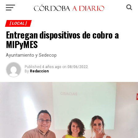
[ LOCAL ]
Entregan dispositivos de cobro a
MIPyMES
Ayuntamiento y Sedecop
Published
4 años ago
on
08/06/2022
By
Redaccion