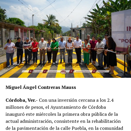
diariamente quienes integran la corporación y el
compromiso de servir a la población.
Como parte del fortalecimiento institucional, el
Ayuntamiento también informó que recientemente
fueron incorporadas nuevas unidades vehiculares para
ampliar la capacidad operativa de la corporación. Dos de
esos vehículos fueron asignados a la Policía de
Proximidad de Género, área encargada de atender casos
de violencia contra las mujeres y otros grupos en
situación de vulnerabilidad.
En el acto participaron integrantes del Cabildo, mandos
Miguel Ángel Contreras Mauss
policiacos y personal de las distintas áreas de Seguridad
Pública Municipal, quienes presenciaron la entrega del
Córdoba, Ver.-
Con una inversión cercana a los 2.4
nuevo equipamiento.
millones de pesos, el Ayuntamiento de Córdoba
inauguró este miércoles la primera obra pública de la
Con estas acciones, el gobierno municipal busca
actual administración, consistente en la rehabilitación
fortalecer la capacidad de respuesta de las
de la pavimentación de la calle Puebla, en la comunidad