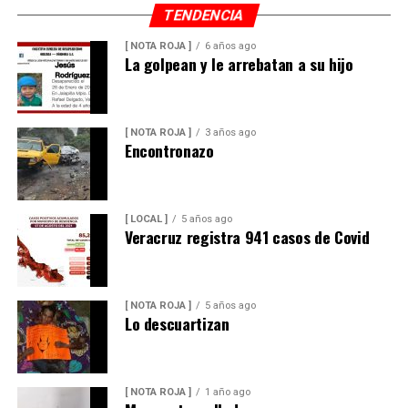
TENDENCIA
[ NOTA ROJA ]
6 años ago
La golpean y le arrebatan a su hijo
[ NOTA ROJA ]
3 años ago
Encontronazo
[ LOCAL ]
5 años ago
Veracruz registra 941 casos de Covid
[ NOTA ROJA ]
5 años ago
Lo descuartizan
[ NOTA ROJA ]
1 año ago