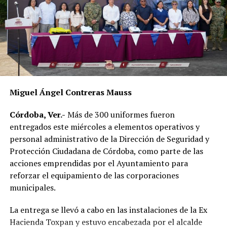
familias a buscar alternativas para cubrir sus
necesidades diarias.
Dulce María Alducin Vallejo, habitante de la comunidad,
explicó que la petición fue presentada ante las
autoridades municipales y que, tras las gestiones
realizadas en conjunto con Hidrosistema, fue posible
concretar la obra que hoy permite mejorar el
Miguel Ángel Contreras Mauss
suministro.
Córdoba, Ver.-
Más de 300 uniformes fueron
Además de incrementar la capacidad de conducción, la
entregados este miércoles a elementos operativos y
nueva infraestructura incorpora válvulas y materiales de
personal administrativo de la Dirección de Seguridad y
mayor resistencia, lo que permitirá mantener una mejor
Protección Ciudadana de Córdoba, como parte de las
operación del sistema y disminuir las afectaciones
acciones emprendidas por el Ayuntamiento para
derivadas de fallas en la red.
reforzar el equipamiento de las corporaciones
municipales.
Con esta ampliación, las autoridades municipales buscan
fortalecer la infraestructura hidráulica en las
La entrega se llevó a cabo en las instalaciones de la Ex
comunidades rurales y mejorar el acceso al agua potable
Hacienda Toxpan y estuvo encabezada por el alcalde