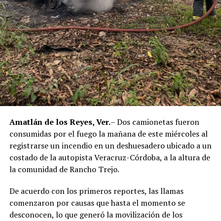
corresponde únicamente a seis de ellos. Hasta el
momento, las autoridades no han informado la situación
jurídica del séptimo implicado.
El caso evidenció presuntas irregularidades dentro de la
corporación policiaca y motivó la intervención de
autoridades estatales y federales, en un contexto de
reforzamiento de las investigaciones contra servidores
públicos relacionados con actividades ilícitas en la
región de las Altas Montañas.
Amatlán de los Reyes, Ver.
– Dos camionetas fueron
consumidas por el fuego la mañana de este miércoles al
La sentencia representa uno de los primeros fallos
registrarse un incendio en un deshuesadero ubicado a un
derivados de aquel operativo y confirma la
costado de la autopista Veracruz-Córdoba, a la altura de
responsabilidad penal de los exuniformados por delitos
la comunidad de Rancho Trejo.
relacionados con la posesión de droga y el
incumplimiento de sus funciones como servidores
De acuerdo con los primeros reportes, las llamas
públicos.
comenzaron por causas que hasta el momento se
desconocen, lo que generó la movilización de los