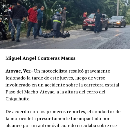
entrega de los restos y su posterior sepultura. Mientras
tanto, la investigación sigue en marcha para esclarecer
este doble homicidio que ha generado conmoción en la
región.
RELATED TOPICS:
DESPUÉS
Detienen a presunto ladrón de transporte público
Miguel Ángel Contreras Mauss
ANTES
Reclaman cuerpo después de cinco días
Atoyac, Ver.-
Un motociclista resultó gravemente
lesionado la tarde de este jueves, luego de verse
involucrado en un accidente sobre la carretera estatal
Paso del Macho-Atoyac, a la altura del cerro del
Chiquihuite.
De acuerdo con los primeros reportes, el conductor de
la motocicleta presuntamente fue impactado por
alcance por un automóvil cuando circulaba sobre ese