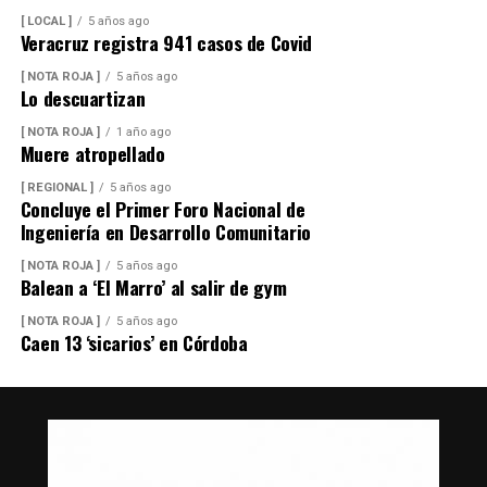
[ LOCAL ]
5 años ago
Veracruz registra 941 casos de Covid
[ NOTA ROJA ]
5 años ago
Lo descuartizan
[ NOTA ROJA ]
1 año ago
Muere atropellado
[ REGIONAL ]
5 años ago
Concluye el Primer Foro Nacional de
Ingeniería en Desarrollo Comunitario
[ NOTA ROJA ]
5 años ago
Balean a ‘El Marro’ al salir de gym
[ NOTA ROJA ]
5 años ago
Caen 13 ‘sicarios’ en Córdoba