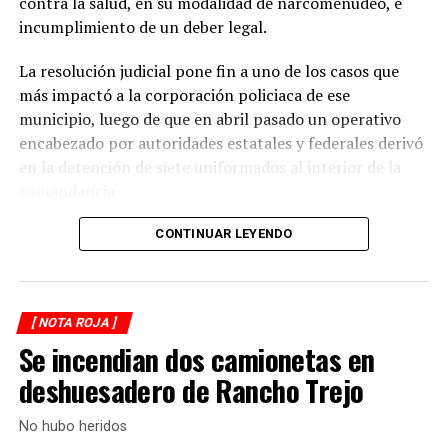
contra la salud, en su modalidad de narcomenudeo, e
La circulación en la zona se vio afectada por algunos
incumplimiento de un deber legal.
minutos mientras se realizaban las labores de auxilio y el
levantamiento de indicios por parte de las autoridades.
La resolución judicial pone fin a uno de los casos que
Posteriormente, el tránsito fue restablecido de manera
más impactó a la corporación policiaca de ese
normal.
municipio, luego de que en abril pasado un operativo
encabezado por autoridades estatales y federales derivó
en la detención de siete uniformados al interior de la
comandancia.
La intervención se realizó el 10 de abril mediante un
CONTINUAR LEYENDO
despliegue conjunto de agentes de la Policía Ministerial,
elementos de la Secretaría de Marina (Semar) y de la
Secretaría de Seguridad Pública (SSP), quienes
[ NOTA ROJA ]
ejecutaron una revisión en las instalaciones de la
Se incendian dos camionetas en
corporación municipal.
deshuesadero de Rancho Trejo
Durante la inspección, los efectivos localizaron diversas
dosis de droga presuntamente destinadas al
No hubo heridos
narcomenudeo, por lo que los policías fueron