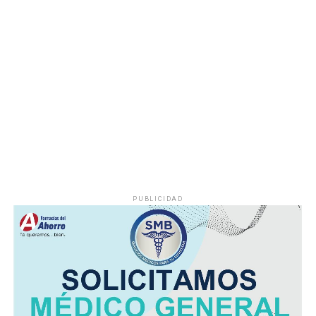
Hasta el momento no se ha informado si el fuego fue
provocado por una falla mecánica, un cortocircuito o
algún otro factor, por lo que serán las investigaciones
correspondientes las que determinen el origen del
siniestro.
PUBLICIDAD