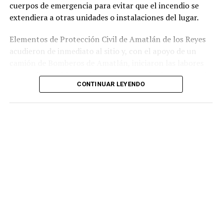
cuerpos de emergencia para evitar que el incendio se
extendiera a otras unidades o instalaciones del lugar.
Elementos de Protección Civil de Amatlán de los Reyes
acudieron de inmediato al sitio y, con el apoyo de un
camión de Bomberos de Amatlán, iniciaron las labores
para sofocar el fuego, logrando controlar la emergencia
CONTINUAR LEYENDO
tras varios minutos de trabajo.
Como resultado del siniestro, dos camionetas quedaron
con daños totales a consecuencia de las llamas. No se
reportaron personas lesionadas ni fue necesario evacuar
la zona.
Las autoridades realizaron una inspección en el
deshuesadero para descartar riesgos adicionales y
determinar las posibles causas que originaron el
incendio.