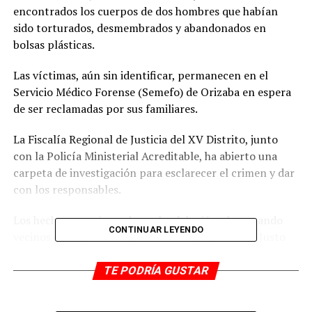
encontrados los cuerpos de dos hombres que habían
sido torturados, desmembrados y abandonados en
bolsas plásticas.
Las víctimas, aún sin identificar, permanecen en el
Servicio Médico Forense (Semefo) de Orizaba en espera
de ser reclamadas por sus familiares.
La Fiscalía Regional de Justicia del XV Distrito, junto
con la Policía Ministerial Acreditable, ha abierto una
carpeta de investigación para esclarecer el crimen y dar
con los responsables.
Los hechos ocurrieron la noche del miércoles, cuando
CONTINUAR LEYENDO
vecinos de la privada López Mateos, esquina con Justo
Sierra, alertaron al 911 sobre la presencia de restos
humanos en bolsas negras abandonadas en la vía
TE PODRÍA GUSTAR
pública.