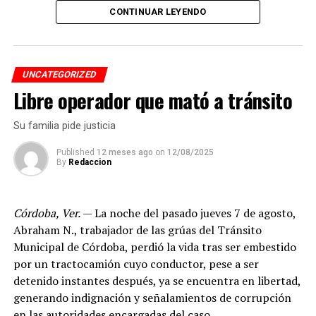
El desempeño mostrado por los jóvenes les permitió
CONTINUAR LEYENDO
calificar a la siguiente fase de la competencia, que
tendrá lugar los días 5 y 6 de septiembre en Cancún,
Quintana Roo.
UNCATEGORIZED
Libre operador que mató a tránsito
De obtener resultados favorables en esa etapa, el equipo
tendría la posibilidad de representar a México en la final
Su familia pide justicia
internacional de la WRO, que se efectuará en Costa Rica.
Published
12 meses ago
on
12/08/2025
By
Redaccion
Córdoba, Ver.
— La noche del pasado jueves 7 de agosto,
Abraham N., trabajador de las grúas del Tránsito
Municipal de Córdoba, perdió la vida tras ser embestido
por un tractocamión cuyo conductor, pese a ser
detenido instantes después, ya se encuentra en libertad,
generando indignación y señalamientos de corrupción
en las autoridades encargadas del caso.