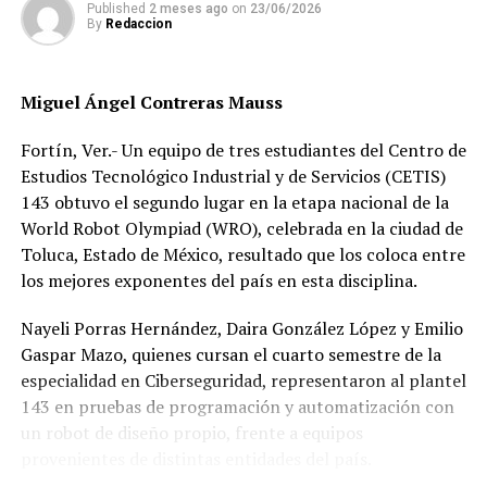
Published
2 meses ago
on
23/06/2026
By
Redaccion
RELATED TOPICS:
DESPUÉS
Listos los Cuartos de Concachampions
Miguel Ángel Contreras Mauss
ANTES
Elimina Toronto al León de la Concachampions
Fortín, Ver.- Un equipo de tres estudiantes del Centro de
Estudios Tecnológico Industrial y de Servicios (CETIS)
143 obtuvo el segundo lugar en la etapa nacional de la
World Robot Olympiad (WRO), celebrada en la ciudad de
Toluca, Estado de México, resultado que los coloca entre
los mejores exponentes del país en esta disciplina.
Nayeli Porras Hernández, Daira González López y Emilio
Gaspar Mazo, quienes cursan el cuarto semestre de la
especialidad en Ciberseguridad, representaron al plantel
143 en pruebas de programación y automatización con
un robot de diseño propio, frente a equipos
provenientes de distintas entidades del país.