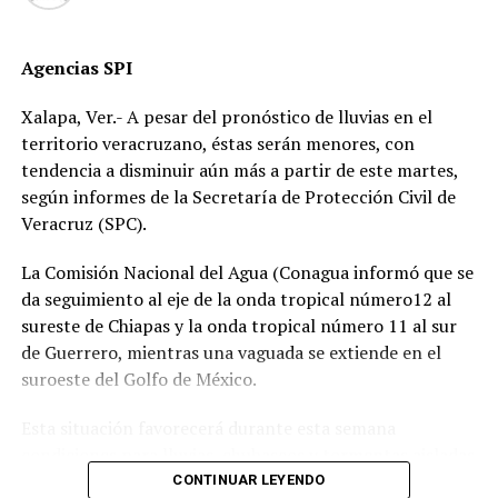
Señalan directamente a la perito Johana Valero Sánchez
Agencias SPI
de alterar la escena del accidente y orientar el peritaje
para responsabilizar al hoy occiso, lo que derivó en la
Xalapa, Ver.- A pesar del pronóstico de lluvias en el
liberación del operador del camión.
territorio veracruzano, éstas serán menores, con
tendencia a disminuir aún más a partir de este martes,
Además, acusan que las solicitudes de videos de las
según informes de la Secretaría de Protección Civil de
cámaras del C4, así como de comercios y viviendas
Veracruz (SPC).
cercanas, han sido ignoradas o negadas. Testigos
presenciales del accidente ahora callan, presuntamente
La Comisión Nacional del Agua (Conagua informó que se
por temor a represalias.
da seguimiento al eje de la onda tropical número12 al
sureste de Chiapas y la onda tropical número 11 al sur
“Hoy fue mi Abraham,
de Guerrero, mientras una vaguada se extiende en el
mañana puede ser alguien
suroeste del Golfo de México.
de tu familia. El homicida
Esta situación favorecerá durante esta semana
sigue libre y operando en
condiciones para lluvias, chubascos y tormentas aisladas
las carreteras”, expresó un
generalmente matutinas y nocturnas en zonas de costas
CONTINUAR LEYENDO