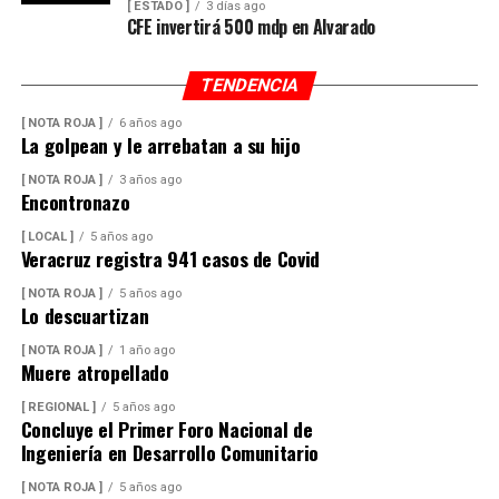
[ ESTADO ]
3 días ago
CFE invertirá 500 mdp en Alvarado
TENDENCIA
[ NOTA ROJA ]
6 años ago
La golpean y le arrebatan a su hijo
[ NOTA ROJA ]
3 años ago
Encontronazo
[ LOCAL ]
5 años ago
Veracruz registra 941 casos de Covid
[ NOTA ROJA ]
5 años ago
Lo descuartizan
[ NOTA ROJA ]
1 año ago
Muere atropellado
[ REGIONAL ]
5 años ago
Concluye el Primer Foro Nacional de
Ingeniería en Desarrollo Comunitario
[ NOTA ROJA ]
5 años ago