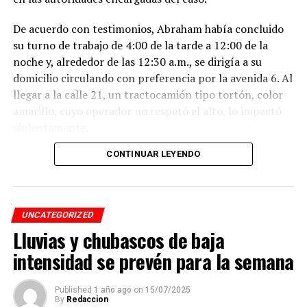
De acuerdo con testimonios, Abraham había concluido
su turno de trabajo de 4:00 de la tarde a 12:00 de la
noche y, alrededor de las 12:30 a.m., se dirigía a su
domicilio circulando con preferencia por la avenida 6. Al
llegar a la calle 21, un tractocamión tipo tortón, color
amarillo, cuyo operador no respetó el alto, lo impactó
violentamente.
CONTINUAR LEYENDO
El conductor, identificado como Adán “N.”, de
aproximadamente 45 años, intentó darse a la fuga, pero
fue interceptado por taxistas y jóvenes del Modelogar
en la avenida 12, entre calles 7 y 9, en la colonia Centro,
UNCATEGORIZED
cuando se dirigía a descargar mercancía en el mercado
Lluvias y chubascos de baja
Revolución.
intensidad se prevén para la semana
Pese a que el presunto responsable fue detenido,
familiares de la víctima denuncian que la investigación
Published
1 año ago
on
15/07/2025
By
Redaccion
fue manipulada.