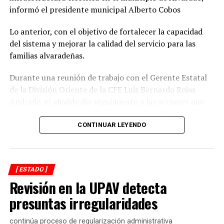
informó el presidente municipal Alberto Cobos
Lo anterior, con el objetivo de fortalecer la capacidad
del sistema y mejorar la calidad del servicio para las
familias alvaradeñas.
Durante una reunión de trabajo con el Gerente Estatal
de la División Oriente de la CFE Luis Bernardo Rojas
Andrade, el alcalde dio seguimiento a las acciones que
actualmente desarrolla la paraestatal en diversas
comunidades, colonias y la zona centro de la
CONTINUAR LEYENDO
demarcación, donde se realizan trabajos de
mantenimiento, modernización y fortalecimiento de la
red eléctrica.
[ ESTADO ]
Revisión en la UPAV detecta
En ese sentido, el representante de CFE informó que las
interrupciones programadas en el suministro de energía
presuntas irregularidades
registradas en los últimos días obedecen a maniobras
técnicas indispensables para la ejecución de estas obras,
continúa proceso de regularización administrativa