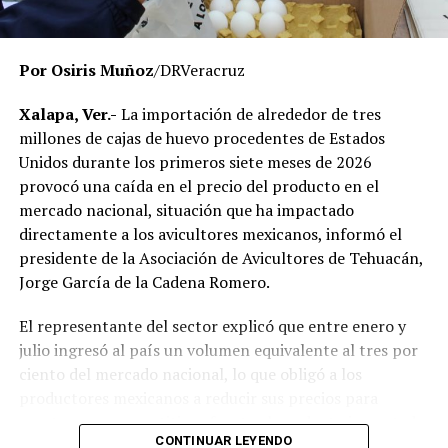
momento no existe una determinación definitiva sobre
responsabilidades individuales.
Por Osiris Muñoz
/DRVeracruz
No obstante, docentes que solicitaron el anonimato
señalaron que un grupo de profesores ha manifestado
Xalapa, Ver.-
La importación de alrededor de tres
su inconformidad con el proceso de revisión, al
millones de cajas de huevo procedentes de Estados
considerar que las investigaciones podrían afectar
Unidos durante los primeros siete meses de 2026
intereses al interior de la institución.
provocó una caída en el precio del producto en el
mercado nacional, situación que ha impactado
De acuerdo con esos testimonios, el grupo identificado
directamente a los avicultores mexicanos, informó el
como
Movimiento Estatal UPAV
, integrado
presidente de la Asociación de Avicultores de Tehuacán,
públicamente por Verónica Sánchez Ramos, Mauricio
Jorge García de la Cadena Romero.
Tapia Tentle, Elsa Andrea Maldonado Alemán, Silvia
Ivette Lara Barradas, Roberto Ibáñez y Carlos Enrique
El representante del sector explicó que entre enero y
Sierra, ha cuestionado las acciones emprendidas por las
julio ingresó al país un volumen equivalente al tres por
autoridades universitarias y estatales.
ciento del mercado nacional, lo que obligó a los
productores mexicanos a reducir sus precios para
Hasta ahora, las instancias responsables no han
mantenerse competitivos frente al producto importado.
informado la conclusión de las investigaciones ni la
CONTINUAR LEYENDO