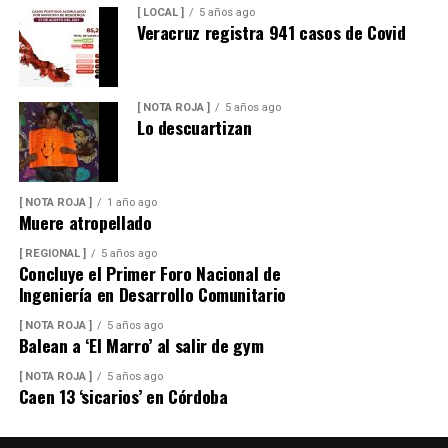
[ LOCAL ]
5 años ago
Veracruz registra 941 casos de Covid
[ NOTA ROJA ]
5 años ago
Lo descuartizan
[ NOTA ROJA ]
1 año ago
Muere atropellado
[ REGIONAL ]
5 años ago
Concluye el Primer Foro Nacional de
Ingeniería en Desarrollo Comunitario
[ NOTA ROJA ]
5 años ago
Balean a ‘El Marro’ al salir de gym
[ NOTA ROJA ]
5 años ago
Caen 13 ‘sicarios’ en Córdoba