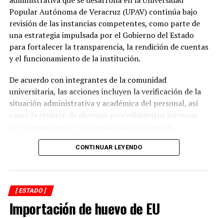
prioridad desde el inicio de mi gobierno y continuaremos
Popular Autónoma de Veracruz (UPAV) continúa bajo
gestionando recursos y proyectos que contribuyan al
revisión de las instancias competentes, como parte de
desarrollo del municipio y al bienestar de las familias
una estrategia impulsada por el Gobierno del Estado
alvaradeñas”.
para fortalecer la transparencia, la rendición de cuentas
y el funcionamiento de la institución.
Por último, reconoció y agradeció a la gobernadora del
estado, Rocío Nahle García, por el respaldo brindado a
De acuerdo con integrantes de la comunidad
Alvarado, así como a personal directivo de la CFE por la
universitaria, las acciones incluyen la verificación de la
disposición y coordinación institucional para impulsar
situación administrativa y académica del personal, así
estas importantes acciones en beneficio del municipio.
como la revisión de diversos procedimientos internos
que presuntamente presentan inconsistencias.
Entre los aspectos que son objeto de análisis se
CONTINUAR LEYENDO
encuentran posibles casos de docentes con asignaciones
simultáneas en distintos centros de estudio, la
validación de documentación académica de directivos,
[ ESTADO ]
adeudos en la entrega de calificaciones, denuncias por
Importación de huevo de EU
presuntos cobros indebidos relacionados con
certificados y asesorías de titulación, así como la