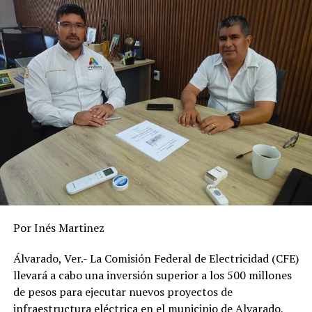
La alcaldesa Patricia Lobeira de Yunes afirmó que su
gobierno está comprometido a promover la igualdad
para crear una cultura más incluyente y con
oportunidades para todas y todos los veracruzanos.
“Trabajando de la mano sociedad y gobierno
continuaremos promoviendo la igualdad para lograr un
Veracruz incluyente”, concluyó.
RELATED TOPICS:
DESPUÉS
Recursos para atender adicciones
Por Inés Martinez
ANTES
Tlalixcoyan busca romper récord de queso gigante
Álvarado, Ver.- La Comisión Federal de Electricidad (CFE)
llevará a cabo una inversión superior a los 500 millones
de pesos para ejecutar nuevos proyectos de
infraestructura eléctrica en el municipio de Alvarado,