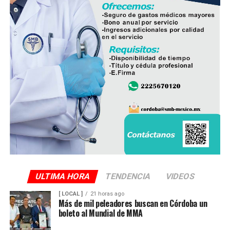
Finalmente, destacó que entre Veracruz y Puebla
operan ocho empresas productoras con más de 350
granjas avícolas, las cuales representan una importante
fuente de empleo y desarrollo económico para
comunidades rurales de ambas entidades.
ULTIMA HORA
TENDENCIA
VIDEOS
[ LOCAL ]
21 horas ago
Más de mil peleadores buscan en Córdoba un
boleto al Mundial de MMA