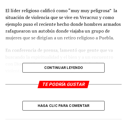
El líder religioso calificó como “muy muy peligrosa” la
situación de violencia que se vive en Veracruz y como
ejemplo puso el reciente hecho donde hombres armados
rafaguearon un autobús donde viajaba un grupo de
mujeres que se dirigían a un retiro religioso a Puebla.
En conferencia de prensa, lamentó que gente que va
buscando la espiritualidad y el bien y a un encuentro
con Dios, estén sometidas a este tipo de hechos
CONTINUAR LEYENDO
violentos en la zona de Acultzingo
“Esto fue un ataque directo del crimen y nuestras
TE PODRÍA GUSTAR
autoridades ojalá investiguen, lleguen a los culpables y
primeramente Dios y oramos por estas mujeres que
están luchando entre la vida y la muerte”, acusó.
HAGA CLIC PARA COMENTAR
El representante evangélico afirmó que en la unidad
además viajaban menores de edad, pero la pericia del