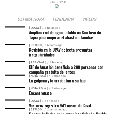
“No, yo creo que llega a tiempo y se tiene que tomar
PUBLICIDAD
muy bien para que la educación avance”, afirmó.
La presidenta Claudia Sheinbaum anunció que su
ULTIMA HORA
TENDENCIA
VIDEOS
administración presentará una iniciativa para regular el
[ LOCAL ]
6 horas ago
uso de teléfonos celulares y redes sociales en las
Amplían red de agua potable en San José de
Tapia para mejorar el abasto a familias
escuelas de México. El objetivo, explicó, es generar
conciencia sobre los riesgos de la adicción digital y
[ ESTADO ]
6 horas ago
Revisión en la UPAV detecta presuntas
promover un uso responsable de la tecnología, sin
irregularidades
recurrir a prohibiciones absolutas.
[ REGIONAL ]
6 horas ago
DIF de Amatlán beneficia a 200 personas con
El líder sindical consideró que la estrategia deberá ir
campaña gratuita de lentes
acompañada de la participación de padres de familia,
[ NOTA ROJA ]
6 años ago
docentes y autoridades educativas, a fin de que la
La golpean y le arrebatan a su hijo
regulación tenga resultados positivos y contribuya a
[ NOTA ROJA ]
3 años ago
mejorar el desempeño académico y el bienestar integral
Encontronazo
de los estudiantes.
[ LOCAL ]
5 años ago
Veracruz registra 941 casos de Covid
[ ESTADO ]
2 semanas ago