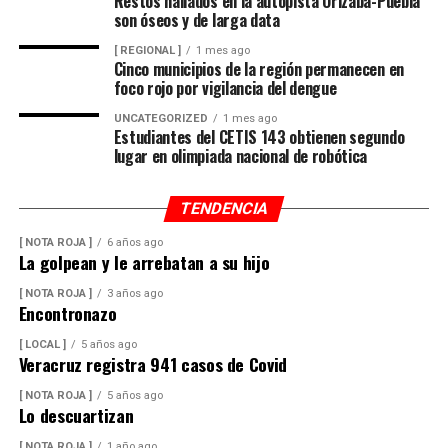
Restos hallados en la autopista Orizaba-Puebla
son óseos y de larga data
[ REGIONAL ]
1 mes ago
Cinco municipios de la región permanecen en
foco rojo por vigilancia del dengue
UNCATEGORIZED
1 mes ago
Estudiantes del CETIS 143 obtienen segundo
lugar en olimpiada nacional de robótica
TENDENCIA
[ NOTA ROJA ]
6 años ago
La golpean y le arrebatan a su hijo
[ NOTA ROJA ]
3 años ago
Encontronazo
[ LOCAL ]
5 años ago
Veracruz registra 941 casos de Covid
[ NOTA ROJA ]
5 años ago
Lo descuartizan
[ NOTA ROJA ]
1 año ago