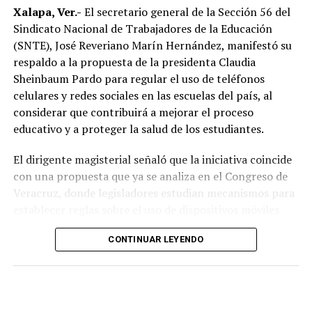
distintos puntos de México podría romperse la cadena
Xalapa, Ver.-
El secretario general de la Sección 56 del
comunidad universitaria.
de refrigeración, afectando la frescura del producto.
Sindicato Nacional de Trabajadores de la Educación
(SNTE), José Reveriano Marín Hernández, manifestó su
Explicó que el huevo cruza la frontera, es almacenado en
respaldo a la propuesta de la presidenta Claudia
bodegas y posteriormente distribuido hacia estados
Sheinbaum Pardo para regular el uso de teléfonos
como Veracruz, por lo que el tiempo de traslado puede
celulares y redes sociales en las escuelas del país, al
influir en sus condiciones de conservación si no se
considerar que contribuirá a mejorar el proceso
mantiene la temperatura adecuada.
educativo y a proteger la salud de los estudiantes.
El dirigente sostuvo que México cuenta con la capacidad
El dirigente magisterial señaló que la iniciativa coincide
suficiente para abastecer la demanda nacional, por lo
con una propuesta que ya se analiza en el Congreso de
que consideró innecesaria la importación de este
Veracruz, donde legisladores estudian mecanismos para
alimento.
establecer reglas sobre el uso de dispositivos móviles
dentro de los planteles educativos.
En ese sentido, exhortó a la población a revisar el origen
CONTINUAR LEYENDO
del huevo antes de comprarlo y dar preferencia al
“Va en concordancia con lo que ya veníamos analizando
producto nacional, al asegurar que ofrece mayor
desde este Congreso. Se trata de regular de alguna
frescura y calidad, además de respaldar la economía de
manera el uso de celulares en las escuelas, porque ya no
miles de familias dedicadas a la actividad avícola.
solo representan una distracción en las aulas, sino que