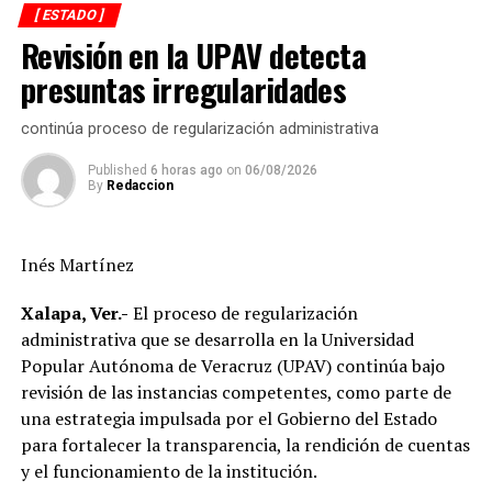
conductor del vehículo evitó que se registrara una
[ ESTADO ]
situación mayor.
Revisión en la UPAV detecta
presuntas irregularidades
Trujillo Álvarez lamentó los niveles a los que se ha
llegado de inmoralidad, de inseguridad y por ello se unió
continúa proceso de regularización administrativa
al llamado a la paz de la Iglesia Católica, al llamado que
ha hecho por los desaparecidos.
Published
6 horas ago
on
06/08/2026
By
Redaccion
Y dijo que las autoridades deben ofrecer a todos mayor
seguridad en las carreteras porque eso habla muy mal de
Veracruz y preguntó en manos de quiénes estamos.
Inés Martínez
Xalapa, Ver.-
El proceso de regularización
RELATED TOPICS:
administrativa que se desarrolla en la Universidad
DESPUÉS
Popular Autónoma de Veracruz (UPAV) continúa bajo
Zenyazen inaugura nuevo ciclo escolar en Media
revisión de las instancias competentes, como parte de
Superior y Superior
una estrategia impulsada por el Gobierno del Estado
ANTES
para fortalecer la transparencia, la rendición de cuentas
Veracruz: baja ocupación laboral de mujeres
y el funcionamiento de la institución.