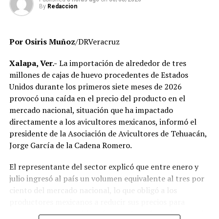
trabajadores que, hasta el momento, no han podido ser
By
Redaccion
localizados para efectos de la verificación
administrativa.
Por Osiris Muñoz
/DRVeracruz
Autoridades educativas señalaron que estas acciones
forman parte de un proceso de saneamiento
Xalapa, Ver.-
La importación de alrededor de tres
institucional cuyo objetivo es garantizar que la
millones de cajas de huevo procedentes de Estados
universidad opere bajo criterios de legalidad, eficiencia y
Unidos durante los primeros siete meses de 2026
transparencia, privilegiando el servicio que se brinda a
provocó una caída en el precio del producto en el
miles de estudiantes en la entidad.
mercado nacional, situación que ha impactado
directamente a los avicultores mexicanos, informó el
El Gobierno del Estado ha reiterado que las
presidente de la Asociación de Avicultores de Tehuacán,
investigaciones se desarrollan con apego a la ley y
Jorge García de la Cadena Romero.
respetando el debido proceso, por lo que hasta el
momento no existe una determinación definitiva sobre
El representante del sector explicó que entre enero y
responsabilidades individuales.
julio ingresó al país un volumen equivalente al tres por
ciento del mercado nacional, lo que obligó a los
No obstante, docentes que solicitaron el anonimato
productores mexicanos a reducir sus precios para
señalaron que un grupo de profesores ha manifestado
mantenerse competitivos frente al producto importado.
su inconformidad con el proceso de revisión, al