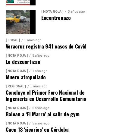
[ NOTA ROJA ]
3 años ago
Encontronazo
[ LOCAL ]
5 años ago
Veracruz registra 941 casos de Covid
[ NOTA ROJA ]
5 años ago
Lo descuartizan
[ NOTA ROJA ]
1 año ago
Muere atropellado
[ REGIONAL ]
5 años ago
Concluye el Primer Foro Nacional de
Ingeniería en Desarrollo Comunitario
[ NOTA ROJA ]
5 años ago
Balean a ‘El Marro’ al salir de gym
[ NOTA ROJA ]
5 años ago
Caen 13 ‘sicarios’ en Córdoba