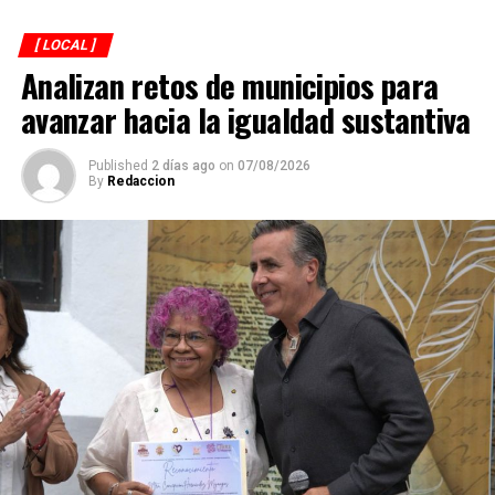
[ LOCAL ]
Analizan retos de municipios para
avanzar hacia la igualdad sustantiva
Published
2 días ago
on
07/08/2026
By
Redaccion
Explicó que de los participantes serán seleccionados
alrededor de 40 atletas que representarán a México en
el campeonato mundial programado para noviembre en
Georgia, por lo que el torneo en Córdoba también
funciona como una de las principales etapas para
conformar al equipo nacional.
Marroquín destacó el desempeño que ha tenido México
en competencias internacionales de artes marciales
mixtas y sostuvo que el país se ha consolidado como una