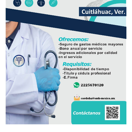
demandas de los habitantes de esta comunidad.
Durante años, el abastecimiento dependió de un pozo
cuyo nivel de operación resultaba insuficiente, situación
que provocaba interrupciones constantes en el servicio,
especialmente en las viviendas ubicadas en las zonas
más altas.
Vecinos señalaron que durante la temporada de sequía
la escasez de agua se agravaba, obligando a muchas
familias a buscar alternativas para cubrir sus
necesidades diarias.
Dulce María Alducin Vallejo, habitante de la comunidad,
explicó que la petición fue presentada ante las
autoridades municipales y que, tras las gestiones
realizadas en conjunto con Hidrosistema, fue posible
concretar la obra que hoy permite mejorar el
suministro.