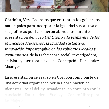
de las principales potencias del continente americano
en esta disciplina.
Córdoba, Ver.-
Los retos que enfrentan los gobiernos
De acuerdo con el dirigente deportivo, México ha
municipales para incorporar la igualdad sustantiva en
conseguido cinco campeonatos panamericanos
sus políticas públicas fueron abordados durante la
consecutivos por equipos, superando a delegaciones
presentación del libro
Del Otoño a la Primavera de los
como Estados Unidos y Brasil, considerado uno de los
Municipios Mexicanos: la igualdad sustantiva,
países con mayor tradición en las artes marciales
innovación impostergable en los gobiernos locales y
mixtas.
comunitarios
, de la trabajadora social, investigadora,
Ante los cuestionamientos sobre el nivel de agresividad
activista y escritora mexicana Concepción Hernández
de este deporte, señaló que las competencias cuentan
Mijangos.
con reglamentos y categorías diferenciadas de acuerdo
La presentación se realizó en Córdoba como parte de
con la edad y experiencia de los participantes.
una actividad organizada por la Coordinación de
Indicó que existen divisiones infantiles, juveniles y para
Bienestar Social del Ayuntamiento, en conjunto con la
adultos, con reglas específicas para cada categoría, por
Asociación Emprender el Vuelo y el Centro Libre para
lo que incluso participan menores desde los cinco años
las Mujeres.
dentro de esquemas considerados formativos.