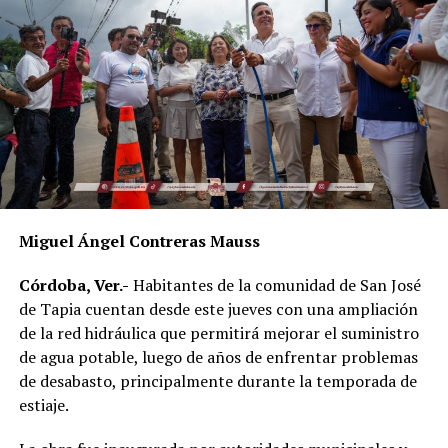
una herramienta para impulsar políticas públicas con
mayor impacto social.
Al evento acudieron el alcalde de Córdoba, Manuel
Alonso Cerezo; la síndica única, Irene Sedas González;
integrantes del Cabildo, así como la directora del DIF
Municipal, Luz del Carmen Lezama Rodríguez, y la
coordinadora de Bienestar Social, Dennis Araceli Lira
Tosqui.
Miguel Ángel Contreras Mauss
También participaron Lisset Dalila Rojas Moreno,
coordinadora del Centro Libre para las Mujeres, y
Córdoba, Ver.-
Habitantes de la comunidad de San José
Virginia Medorio Trujillo, presidenta de la Asociación
de Tapia cuentan desde este jueves con una ampliación
Emprender el Vuelo.
de la red hidráulica que permitirá mejorar el suministro
de agua potable, luego de años de enfrentar problemas
El diálogo permitió poner sobre la mesa la importancia
de desabasto, principalmente durante la temporada de
de fortalecer la participación de las mujeres en los
estiaje.
espacios públicos y comunitarios, además de generar
acciones desde los municipios que contribuyan a reducir