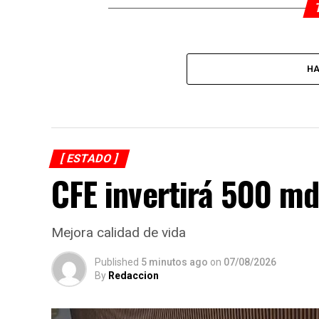
HA
[ ESTADO ]
CFE invertirá 500 md
Mejora calidad de vida
Published
5 minutos ago
on
07/08/2026
By
Redaccion