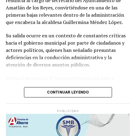
renuncia al cargo de secretario del Ayuntamiento de
productiva y el sustento de miles de familias
Amatlán de los Reyes, convirtiéndose en una de las
veracruzanas ligadas al sector azucarero.
primeras bajas relevantes dentro de la administración
que encabeza la alcaldesa Guillermina Méndez López.
Su salida ocurre en un contexto de constantes críticas
hacia el gobierno municipal por parte de ciudadanos y
actores políticos, quienes han señalado presuntas
deficiencias en la conducción administrativa y la
atención de diversos asuntos públicos.
Hasta el momento, el Ayuntamiento no ha dado a
conocer de manera oficial las causas de la renuncia ni ha
informado quién ocupará la Secretaría del
CONTINUAR LEYENDO
Ayuntamiento, una de las áreas con mayor
responsabilidad dentro de la estructura municipal.
PUBLICIDAD
Se espera que en las próximas horas el gobierno
municipal emita una postura oficial sobre la salida del
funcionario y anuncie a la persona que asumirá el cargo.