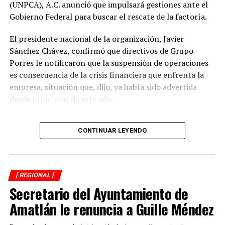
(UNPCA), A.C. anunció que impulsará gestiones ante el
Gobierno Federal para buscar el rescate de la factoría.
El presidente nacional de la organización, Javier
Sánchez Chávez, confirmó que directivos de Grupo
Porres le notificaron que la suspensión de operaciones
es consecuencia de la crisis financiera que enfrenta la
empresa, situación que, dijo, ya había sido advertida
desde principios de este año.
El dirigente sostuvo que una de las prioridades es
CONTINUAR LEYENDO
garantizar que los productores reciban el pago íntegro
de la caña entregada durante la zafra. Indicó que la
empresa se comprometió a cubrir los adeudos conforme
a la ley y a los acuerdos establecidos al concluir la
[ REGIONAL ]
molienda.
Secretario del Ayuntamiento de
El Ingenio San Pedro abastecía entre 17 mil y 18 mil
Amatlán le renuncia a Guille Méndez
hectáreas de cultivo y concentraba la producción de