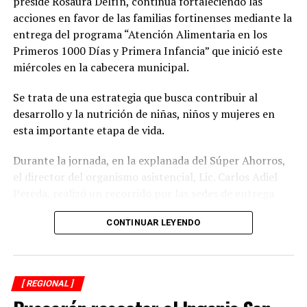
preside Rosaura Delfín, continúa fortaleciendo las
acciones en favor de las familias fortinenses mediante la
entrega del programa “Atención Alimentaria en los
Primeros 1000 Días y Primera Infancia” que inició este
miércoles en la cabecera municipal.
Se trata de una estrategia que busca contribuir al
desarrollo y la nutrición de niñas, niños y mujeres en
esta importante etapa de vida.
Durante la jornada, en la explanada del Súper Ahorros,
el director del organismo asistencial, Lic. Carlos Adiel
Pereda, realizó un recorrido por las sedes de entrega
para supervisar las actividades desarrolladas por el área
CONTINUAR LEYENDO
de Plan Alimentario, reconociendo el compromiso y la
organización del personal encargado de llevar este
beneficio a la población para fortalecer la alimentación
y el desarrollo de las familias.
[ REGIONAL ]
Asimismo, se informa a las personas beneficiarias que las