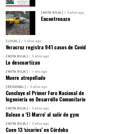
[ NOTA ROJA ]
3 años ago
Encontronazo
[ LOCAL ]
5 años ago
Veracruz registra 941 casos de Covid
[ NOTA ROJA ]
5 años ago
Lo descuartizan
[ NOTA ROJA ]
1 año ago
Muere atropellado
[ REGIONAL ]
5 años ago
Concluye el Primer Foro Nacional de
Ingeniería en Desarrollo Comunitario
[ NOTA ROJA ]
5 años ago
Balean a ‘El Marro’ al salir de gym
[ NOTA ROJA ]
5 años ago
Caen 13 ‘sicarios’ en Córdoba