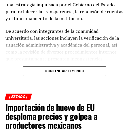
ANTES
una estrategia impulsada por el Gobierno del Estado
Viene un poco de calor
para fortalecer la transparencia, la rendición de cuentas
y el funcionamiento de la institución.
De acuerdo con integrantes de la comunidad
universitaria, las acciones incluyen la verificación de la
situación administrativa y académica del personal, así
como la revisión de diversos procedimientos internos
que presuntamente presentan inconsistencias.
Entre los aspectos que son objeto de análisis se
CONTINUAR LEYENDO
encuentran posibles casos de docentes con asignaciones
simultáneas en distintos centros de estudio, la
validación de documentación académica de directivos,
[ ESTADO ]
adeudos en la entrega de calificaciones, denuncias por
Importación de huevo de EU
presuntos cobros indebidos relacionados con
certificados y asesorías de titulación, así como la
desploma precios y golpea a
existencia de personal que habría recibido pagos sin
productores mexicanos
contar con carga académica registrada.