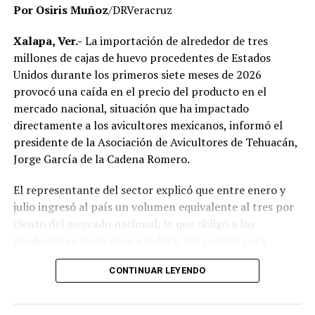
Por Osiris Muñoz
/DRVeracruz
No obstante, docentes que solicitaron el anonimato
señalaron que un grupo de profesores ha manifestado
Xalapa, Ver.-
La importación de alrededor de tres
su inconformidad con el proceso de revisión, al
millones de cajas de huevo procedentes de Estados
considerar que las investigaciones podrían afectar
Unidos durante los primeros siete meses de 2026
intereses al interior de la institución.
provocó una caída en el precio del producto en el
mercado nacional, situación que ha impactado
De acuerdo con esos testimonios, el grupo identificado
directamente a los avicultores mexicanos, informó el
como
Movimiento Estatal UPAV
, integrado
presidente de la Asociación de Avicultores de Tehuacán,
públicamente por Verónica Sánchez Ramos, Mauricio
Jorge García de la Cadena Romero.
Tapia Tentle, Elsa Andrea Maldonado Alemán, Silvia
Ivette Lara Barradas, Roberto Ibáñez y Carlos Enrique
El representante del sector explicó que entre enero y
Sierra, ha cuestionado las acciones emprendidas por las
julio ingresó al país un volumen equivalente al tres por
autoridades universitarias y estatales.
ciento del mercado nacional, lo que obligó a los
productores mexicanos a reducir sus precios para
Hasta ahora, las instancias responsables no han
mantenerse competitivos frente al producto importado.
informado la conclusión de las investigaciones ni la
CONTINUAR LEYENDO
emisión de sanciones o resoluciones específicas. El
“Entre enero y julio debieron haber entrado alrededor
proceso de regularización continúa conforme a los
de tres millones de cajas de huevo, lo que representa