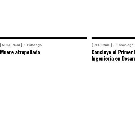
[ NOTA ROJA ]
1 año ago
[ REGIONAL ]
5 años ago
Muere atropellado
Concluye el Primer 
Ingeniería en Desar