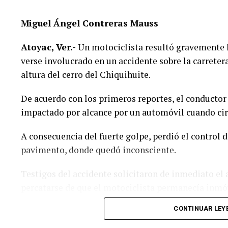
Miguel Ángel Contreras Mauss
Atoyac, Ver.-
Un motociclista resultó gravemente le
verse involucrado en un accidente sobre la carreter
altura del cerro del Chiquihuite.
De acuerdo con los primeros reportes, el conductor
impactado por alcance por un automóvil cuando cir
A consecuencia del fuerte golpe, perdió el control d
pavimento, donde quedó inconsciente.
Testigos del accidente solicitaron de inmediato el
percatarse de que el motociclista permanecía inmóvi
otros automovilistas redujeron la velocidad para ev
CONTINUAR LEY
Al sitio arribaron paramédicos de Protección Civil