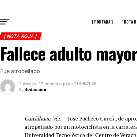
[ PORTADA ]
[ NOTA R
[ NOTA ROJA ]
Fallece adulto mayor
Fue atropellado
Published
12 meses ago
on
11/08/2025
By
Redaccion
Cuitláhuac, Ver.
— José Pacheco García, de apro
atropellado por un motociclista en la carreter
Universidad Tecnológica del Centro de Veracr