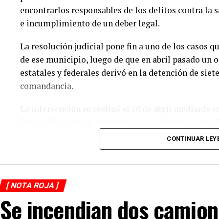
en las carreteras de la región.
encontrarlos responsables de los delitos contra la
e incumplimiento de un deber legal.
La circulación en la zona se vio afectada por algun
labores de auxilio y el levantamiento de indicios po
La resolución judicial pone fin a uno de los casos 
Posteriormente, el tránsito fue restablecido de ma
de ese municipio, luego de que en abril pasado un 
estatales y federales derivó en la detención de siet
comandancia.
La intervención se realizó el 10 de abril mediante 
Policía Ministerial, elementos de la Secretaría de 
Seguridad Pública (SSP), quienes ejecutaron una rev
CONTINUAR LEY
corporación municipal.
Durante la inspección, los efectivos localizaron d
destinadas al narcomenudeo, por lo que los policía
[ NOTA ROJA ]
disposición de la Fiscalía Regional para el inicio d
Se incendian dos camion