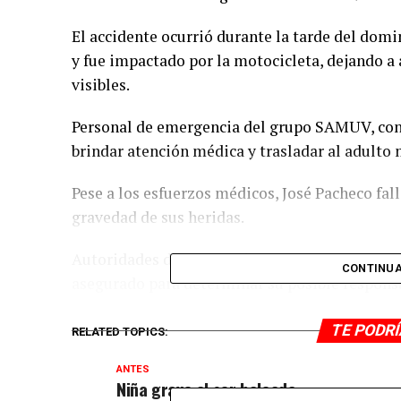
El accidente ocurrió durante la tarde del domi
y fue impactado por la motocicleta, dejando a 
visibles.
Personal de emergencia del grupo SAMUV, con
brindar atención médica y trasladar al adulto
Pese a los esfuerzos médicos, José Pacheco fal
gravedad de sus heridas.
Autoridades de la Fiscalía Regional ya investig
CONTINUA
asegurado para determinar su posible responsab
TE PODR
RELATED TOPICS:
ANTES
Niña grave al ser baleada