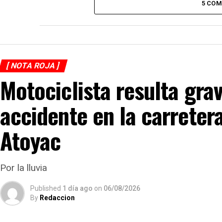
5 CO
[ NOTA ROJA ]
Motociclista resulta gra
accidente en la carreter
Atoyac
Por la lluvia
Published
1 día ago
on
06/08/2026
By
Redaccion