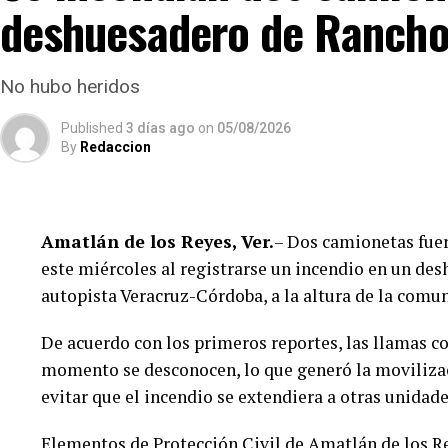
Tras varios meses de proceso penal, el juez conside
deshuesadero de Rancho
Anselmo “N”, Jesús “N”, Diego “N”, Lauro Arturo “N”
imponiéndoles una pena de cuatro años y nueve mes
No hubo heridos
Los ahora sentenciados formaban parte de la Polic
administración del alcalde de Movimiento Ciudad
Published
3 días ago
on
05/08/2026
By
Redaccion
permanecerán recluidos en el Centro de Reinserció
Toma, en Amatlán de los Reyes, donde cumplirán l
Aunque durante el operativo fueron detenidos siete
Amatlán de los Reyes, Ver.
– Dos camionetas fue
conocer corresponde únicamente a seis de ellos. H
este miércoles al registrarse un incendio en un des
informado la situación jurídica del séptimo implic
autopista Veracruz-Córdoba, a la altura de la comu
El caso evidenció presuntas irregularidades dentro 
De acuerdo con los primeros reportes, las llamas c
intervención de autoridades estatales y federales, 
momento se desconocen, lo que generó la moviliza
investigaciones contra servidores públicos relacion
evitar que el incendio se extendiera a otras unidade
de las Altas Montañas.
Elementos de Protección Civil de Amatlán de los Re