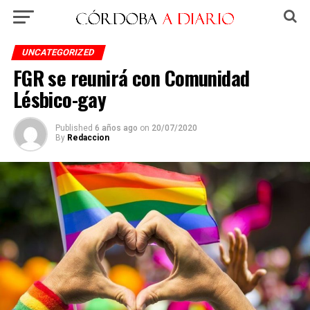
UNCATEGORIZED
FGR se reunirá con Comunidad
Lésbico-gay
Published
6 años ago
on
20/07/2020
By
Redaccion