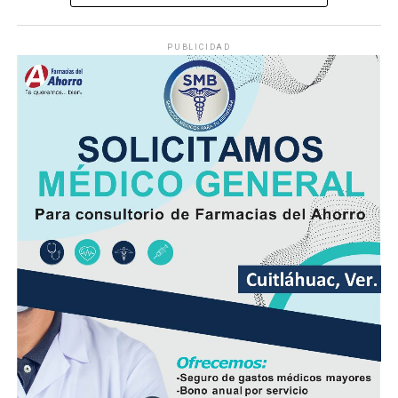
y, por las tardes-noches sobre regiones de montaña y
llanuras.
PUBLICIDAD
Las lluvias que se logren acumular en los siguientes siete
días podrían catalogarse dentro o ligeramente por
debajo de lo que normalmente llueve en gran parte de la
entidad y ligeramente por arriba de lo normal en áreas
de la zona sur.
En las siguientes 24 a 48 horas, se espera desarrollo de
nubosidad con lluvias y tormentas matutinas en el
litoral, condiciones que se extenderán por la tarde y
noche a regiones de montaña.
Las lluvias se estiman acumulados de 5 a 20 milímetros
por metro cuadrado (mm) y máximos de hasta 30 mm en
cuencas del sur y en zonas de montañas y; temperaturas
diurnas serán altas y el ambiente cálido, pero fresco por
la noche.