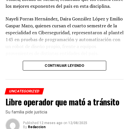
los mejores exponentes del país en esta disciplina.
Nayeli Porras Hernández, Daira González López y Emilio
Gaspar Mazo, quienes cursan el cuarto semestre de la
especialidad en Ciberseguridad, representaron al plantel
143 en pruebas de programación y automatización con
un robot de diseño propio, frente a equipos
provenientes de distintas entidades del país.
El desempeño mostrado por los jóvenes les permitió
CONTINUAR LEYENDO
calificar a la siguiente fase de la competencia, que
tendrá lugar los días 5 y 6 de septiembre en Cancún,
Quintana Roo.
UNCATEGORIZED
Libre operador que mató a tránsito
De obtener resultados favorables en esa etapa, el equipo
tendría la posibilidad de representar a México en la final
Su familia pide justicia
internacional de la WRO, que se efectuará en Costa Rica.
Published
12 meses ago
on
12/08/2025
By
Redaccion