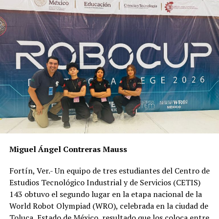
respeta a la comunidad y las autoridades son
empáticos”.
Señaló que este tipo de acciones ayuda a generar
respeto entre la población hacia este sector ya que
lamentó que sigue habiendo casos de discriminación y
bullying.
“Nos da pie a visibilizarnos, a la información que
podemos otorgar durante este mes en temas como el
uso del condón, el embarazo no deseado”.
Miguel Ángel Contreras Mauss
RELATED TOPICS:
Fortín, Ver.- Un equipo de tres estudiantes del Centro de
DESPUÉS
Estudios Tecnológico Industrial y de Servicios (CETIS)
Crece consumo de luz por el Covid
143 obtuvo el segundo lugar en la etapa nacional de la
World Robot Olympiad (WRO), celebrada en la ciudad de
ANTES
PAN va contra Cazarin por Caso Actopan
Toluca, Estado de México, resultado que los coloca entre