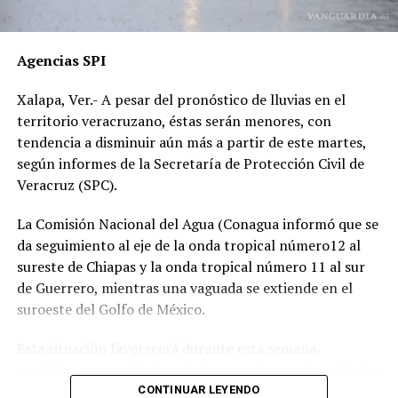
por temor a represalias.
“Hoy fue mi Abraham,
Agencias SPI
mañana puede ser alguien
Xalapa, Ver.- A pesar del pronóstico de lluvias en el
de tu familia. El homicida
territorio veracruzano, éstas serán menores, con
sigue libre y operando en
tendencia a disminuir aún más a partir de este martes,
según informes de la Secretaría de Protección Civil de
las carreteras”, expresó un
Veracruz (SPC).
familiar, exigiendo justicia.
La Comisión Nacional del Agua (Conagua informó que se
da seguimiento al eje de la onda tropical número12 al
El caso ha encendido el debate sobre la corrupción en la
sureste de Chiapas y la onda tropical número 11 al sur
Fiscalía y la impunidad que beneficia a conductores
de Guerrero, mientras una vaguada se extiende en el
responsables de muertes viales.
suroeste del Golfo de México.
La familia pide a la ciudadanía unirse para evitar que el
Esta situación favorecerá durante esta semana
caso quede en el olvido.
condiciones para lluvias, chubascos y tormentas aisladas
generalmente matutinas y nocturnas en zonas de costas
CONTINUAR LEYENDO