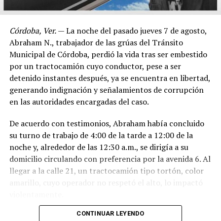
Córdoba, Ver.
— La noche del pasado jueves 7 de agosto,
Abraham N., trabajador de las grúas del Tránsito
Municipal de Córdoba, perdió la vida tras ser embestido
por un tractocamión cuyo conductor, pese a ser
detenido instantes después, ya se encuentra en libertad,
generando indignación y señalamientos de corrupción
en las autoridades encargadas del caso.
De acuerdo con testimonios, Abraham había concluido
su turno de trabajo de 4:00 de la tarde a 12:00 de la
noche y, alrededor de las 12:30 a.m., se dirigía a su
domicilio circulando con preferencia por la avenida 6. Al
llegar a la calle 21, un tractocamión tipo tortón, color
amarillo, cuyo operador no respetó el alto, lo impactó
violentamente.
CONTINUAR LEYENDO
El conductor, identificado como Adán “N.”, de