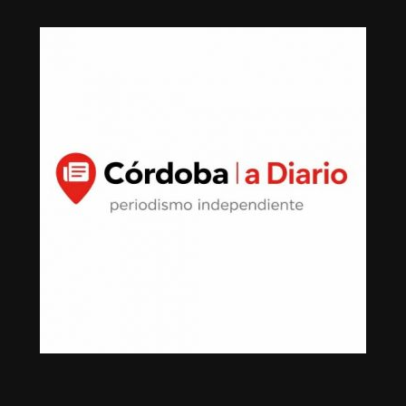
800 pesos pagados con transferencia y cheques de
Scotiabank con número 1605032180 por 40 mil pesos y
Scotiabank por 856 mil 800 pesos.
Hermanos, en esquema inmobiliario
La fortuna inmobiliaria del secretario general de dicho
sindicato, fue ampliada con la adquisición de bienes a
nombre de sus dos hermanos Roberto y Gustavo Zayún
González en un esquema familiar que parece tener el
objetivo de encubrir ingresos de procedencia sindical.
Los hermanos llevaron a cabo el mismo diseño del líder
sindical y líder del Clan Zayún: uso de efectivo, precios
subvaluados, con pagos en efectivo, mismas notarías,
montos similares y fechas cercanas, lo que confirmó un
patrón de adquisición de propiedades.
Propiedades de Roberto Zayún