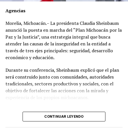
marzo de 2012 el dirigente gremial adquirió en el Club
Agencias
de Golf Campestre de San Luis Potosí un inmueble de
540 metros cuadrados con un valor declarado de 2
Morelia, Michoacán.– La presidenta Claudia Sheinbaum
millones 671 mil 425 pesos, cuyo pago realizó en una
anunció la puesta en marcha del “Plan Michoacán por la
sola exhibición.
Paz y la Justicia”, una estrategia integral que busca
atender las causas de la inseguridad en la entidad a
Sin embargo, al hacer una revisión de propiedades en la
través de tres ejes principales: seguridad, desarrollo
zona, se encontró que, en lugar de los 2 millones 671
económico y educación.
mil 425 pesos que pagó, el inmueble tiene un valor real
estimado de entre 17 y 49 millones de pesos.
Durante su conferencia, Sheinbaum explicó que el plan
será construido junto con comunidades, autoridades
Un año después, el 21 de mayo de 2013, adquirió en el
tradicionales, sectores productivos y sociales, con el
Fraccionamiento Matamoros, también de San Luis
objetivo de fortalecer las acciones con la mirada y
Potosí, un inmueble de 280 metros cuadrados, con un
experiencia de los propios michoacanos.
valor declarado de 560 mil 700 pesos con pago de
contado.
“Vamos a escuchar a las
CONTINUAR LEYENDO
Ese mismo año, pero el 23 de diciembre, compró en
comunidades, a las
Villas del Pedregal, de ese mismo estado, un inmueble