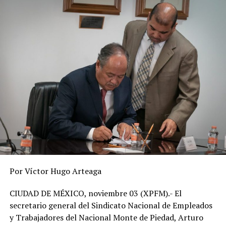
mexicano por parte de otros organismos
internacionales en donde el 1.2 por ciento previsto para
el 2023 por parte del FMI, es el más débil, seguido del
1.4 por ciento proyectado por la UNCTAD y el 1.5 por
ciento pronosticado tanto por el Banco Mundial como
por la OCDE.
RELATED TOPICS:
DESPUÉS
Pandemia de COVID-19 está en receso
ANTES
Acuerdo espacial con Rusia no tienen el propósito de
espiar a nadie
Por Víctor Hugo Arteaga
CIUDAD DE MÉXICO, noviembre 03 (XPFM).- El
secretario general del Sindicato Nacional de Empleados
y Trabajadores del Nacional Monte de Piedad, Arturo