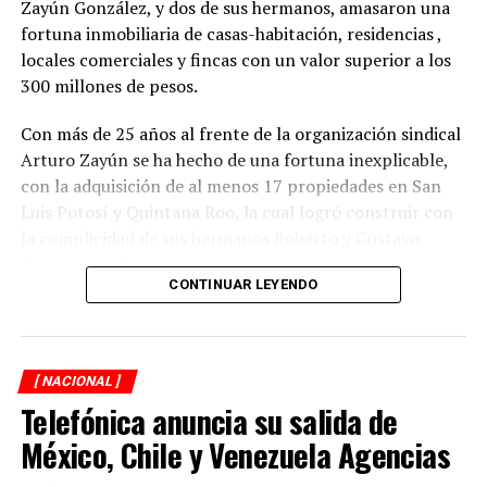
Zayún González, y dos de sus hermanos, amasaron una
fortuna inmobiliaria de casas-habitación, residencias ,
locales comerciales y fincas con un valor superior a los
300 millones de pesos.
Con más de 25 años al frente de la organización sindical
Arturo Zayún se ha hecho de una fortuna inexplicable,
con la adquisición de al menos 17 propiedades en San
Luis Potosí y Quintana Roo, la cual logró construir con
la complicidad de sus hermanos Roberto y Gustavo
Zayún González.
CONTINUAR LEYENDO
Durante una segunda investigación de XPECTRO FM, se
descubrió que el líder gremial adquirió su red
inmobiliaria, en la mayoría de los casos, con pagos
[ NACIONAL ]
realizados en efectivo y con una valuación menor del
Telefónica anuncia su salida de
verdadero costo de las propiedades que hoy forman
parte del patrimonio del Clan Zayún y que constituyen
México, Chile y Venezuela Agencias
una simulación de compraventas.