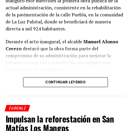
inauguró este miércoles la primera obra pública de la
actual administración, consistente en la rehabilitación
de la pavimentación de la calle Puebla, en la comunidad
de La Luz Palotal, donde se beneficiará de manera
directa a mil 924 habitantes.
Durante el acto inaugural, el alcalde
Manuel Alonso
Cerezo
destacó que la obra forma parte del
compromiso de su administración para mejorar la
infraestructura vial y atender las necesidades más
apremiantes de la población.
El presidente municipal señaló que los trabajos fueron
CONTINUAR LEYENDO
concluidos en 51 días, reduciendo de manera
importante el plazo establecido en el contrato, cuya
fecha de terminación estaba prevista para el próximo 12
[ LOCAL ]
de septiembre. Reconoció que el municipio enfrenta
Impulsan la reforestación en San
diversos rezagos en materia de infraestructura, aunque
aseguró que durante su administración se continuará
Matías Los Mangos