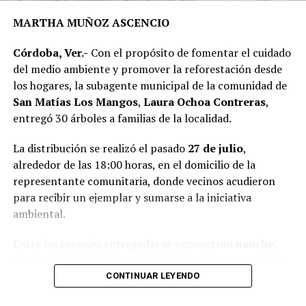
Fortalecimiento de los Municipios (FORTAMUN).
MARTHA MUÑOZ ASCENCIO
En representación de los vecinos, el presidente del
Córdoba, Ver.-
Con el propósito de fomentar el cuidado
Comité de Obra,
Antonio Herrera Llanos
, recordó que
del medio ambiente y promover la reforestación desde
la pavimentación había sido solicitada desde hace varios
los hogares, la subagente municipal de la comunidad de
años por los habitantes de La Luz Palotal, por lo que
San Matías Los Mangos
,
Laura Ochoa Contreras
,
consideró que su ejecución mejorará las condiciones de
entregó 30 árboles a familias de la localidad.
movilidad y seguridad para quienes diariamente utilizan
esta vialidad.
La distribución se realizó el pasado
27 de julio
,
alrededor de las 18:00 horas, en el domicilio de la
A la inauguración asistieron integrantes del Cabildo,
representante comunitaria, donde vecinos acudieron
funcionarios municipales, representantes del comité de
para recibir un ejemplar y sumarse a la iniciativa
obra y habitantes de la comunidad, quienes recorrieron
ambiental.
el tramo rehabilitado.
Entre las especies entregadas se encuentran
nanche,
Con esta obra, el Ayuntamiento dio inicio formal al
guaje, aguacatillo, guayaba, roble y ocote
, las cuales
programa de infraestructura de la presente
fueron destinadas para su siembra en patios y terrenos
CONTINUAR LEYENDO
administración, con el objetivo de mejorar las vialidades
de las viviendas, con el objetivo de incrementar las áreas
y fortalecer los servicios en distintos sectores del