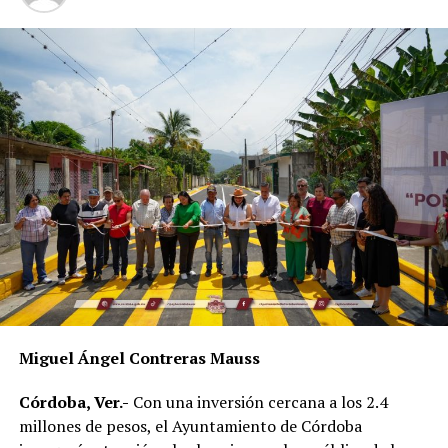
Municipal, del jazzista Kalata y de mariachi que
amenizaron el evento, así como hubo oportunidad para
tomarse fotos en la cabina fotográfica.
RELATED TOPICS:
DESPUÉS
Con bloqueo exigen maestros
ANTES
Mantiene Ayuntamiento transporte gratuito
Miguel Ángel Contreras Mauss
Córdoba, Ver.-
Con una inversión cercana a los 2.4
millones de pesos, el Ayuntamiento de Córdoba