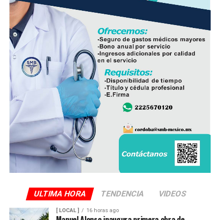
En el evento participaron integrantes del Cabildo,
personal de la Dirección de Obras Públicas,
Hidrosistema de Córdoba, áreas de Bienestar Social y
Participación Ciudadana, así como vecinos que integran
el Comité de Obra.
La administración municipal informó que este tipo de
proyectos forma parte del programa de mejoramiento
de infraestructura básica que se ejecuta durante el
presente ejercicio, con el objetivo de renovar redes de
servicios que han rebasado su vida útil y atender una de
las principales demandas de la población.
ULTIMA HORA
TENDENCIA
VIDEOS
[ LOCAL ]
16 horas ago
Manuel Alonso inaugura primera obra de