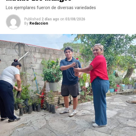
ejecutando obra pública en colonias y comunidades.
Los ejemplares fueron de diversas variedades
Published
2 días ago
on
03/08/2026
By
Redaccion
La rehabilitación consistió en la colocación de carpeta
asfáltica en caliente sobre una superficie de 2 mil 200
metros cuadrados de la calle Puebla, en el tramo
comprendido entre el camino a Sabana Larga y San
Rafael Calería. Los trabajos fueron financiados con
recursos del Fondo de Aportaciones para el