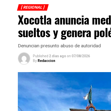
[ REGIONAL ]
Xocotla anuncia med
sueltos y genera po
Denuncian presunto abuso de autoridad
Published
2 días ago
on
07/08/2026
By
Redaccion