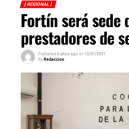
[ REGIONAL ]
Fortín será sede 
prestadores de se
Published
6 años ago
on
12/01/2021
By
Redaccion