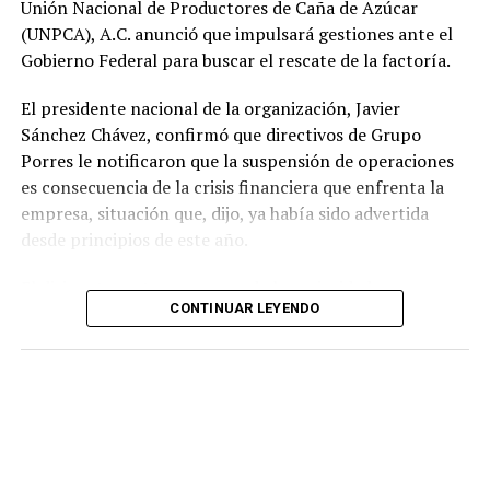
Unión Nacional de Productores de Caña de Azúcar
(UNPCA), A.C. anunció que impulsará gestiones ante el
Gobierno Federal para buscar el rescate de la factoría.
El presidente nacional de la organización, Javier
Sánchez Chávez, confirmó que directivos de Grupo
Porres le notificaron que la suspensión de operaciones
es consecuencia de la crisis financiera que enfrenta la
empresa, situación que, dijo, ya había sido advertida
desde principios de este año.
El dirigente sostuvo que una de las prioridades es
CONTINUAR LEYENDO
garantizar que los productores reciban el pago íntegro
de la caña entregada durante la zafra. Indicó que la
empresa se comprometió a cubrir los adeudos conforme
a la ley y a los acuerdos establecidos al concluir la
molienda.
El Ingenio San Pedro abastecía entre 17 mil y 18 mil