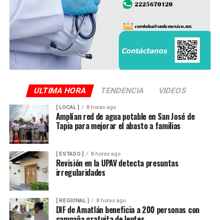
productiva y el sustento de miles de familias
veracruzanas ligadas al sector azucarero.
ULTIMA HORA
TENDENCIA
VIDEOS
[ LOCAL ]
8 horas ago
Amplían red de agua potable en San José de
Tapia para mejorar el abasto a familias
[ ESTADO ]
8 horas ago
Revisión en la UPAV detecta presuntas
irregularidades
[ REGIONAL ]
8 horas ago
DIF de Amatlán beneficia a 200 personas con
campaña gratuita de lentes