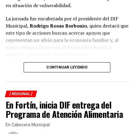
Destina Polo Crivelli 14.7 millones de pesos en obras
en situación de vulnerabilidad.
ANTES
Demuestra DIF de Yanga trabajo por las personas
La jornada fue encabezada por el presidente del DIF
vulnerables
Municipal,
Rodrigo Rosas Borbonio
, quien destacó que
este tipo de acciones buscan acercar apoyos que
representan un alivio para la economía familiar y, al
mismo tiempo, favorecen el desarrollo educativo,
laboral y personal de los beneficiarios.
Durante la campaña fueron atendidas niñas, niños,
CONTINUAR LEYENDO
adolescentes, jóvenes, adultos y personas adultas
mayores, quienes previamente se sometieron a
valoraciones visuales para determinar la graduación
[ REGIONAL ]
adecuada y recibir lentes acordes a sus necesidades.
En Fortín, inicia DIF entrega del
El presidente del organismo asistencial señaló que una
Programa de Atención Alimentaria
buena salud visual es fundamental para el aprendizaje
de los estudiantes, el desempeño de quienes trabajan y
En Cabecera Municipal
la autonomía de las personas adultas mayores, por lo