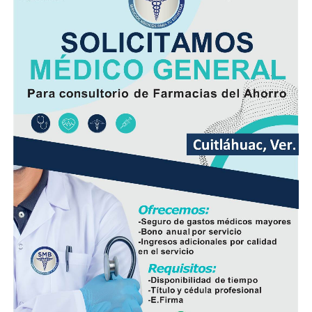
al límite, lo que dificulta absorber cerca de un millón de
toneladas adicionales.
El líder cañero advirtió que enviar la producción a otras
fábricas incrementará los costos de traslado y reducirá
la rentabilidad para los agricultores, aunque aseguró
que la organización buscará alternativas para evitar que
las cosechas se pierdan.
Asimismo, adelantó que la próxima semana presentará
ante la presidenta Claudia Sheinbaum Pardo una
propuesta para que el Gobierno Federal intervenga y
analice opciones que permitan rescatar el ingenio y
preservar una de las principales fuentes de empleo de la
región.
De acuerdo con las estimaciones de la UNPCA, el cierre
del Ingenio San Pedro representa un impacto
económico superior a los mil millones de pesos, cifra
que amenaza con afectar de manera directa la actividad