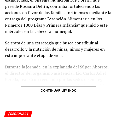
preside Rosaura Delfín, continúa fortaleciendo las
acciones en favor de las familias fortinenses mediante la
entrega del programa “Atención Alimentaria en los
Primeros 1000 Días y Primera Infancia” que inició este
miércoles en la cabecera municipal.
Se trata de una estrategia que busca contribuir al
desarrollo y la nutrición de niñas, niños y mujeres en
esta importante etapa de vida.
Durante la jornada, en la explanada del Súper Ahorros,
el director del organismo asistencial, Lic. Carlos Adiel
Pereda, realizó un recorrido por las sedes de entrega
para supervisar las actividades desarrolladas por el área
CONTINUAR LEYENDO
de Plan Alimentario, reconociendo el compromiso y la
organización del personal encargado de llevar este
beneficio a la población para fortalecer la alimentación
y el desarrollo de las familias.
[ REGIONAL ]