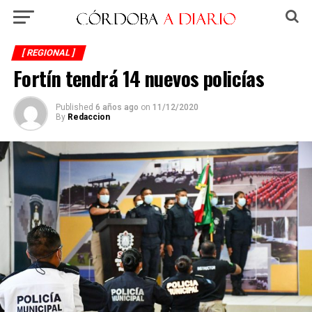
[ REGIONAL ]
Fortín tendrá 14 nuevos policías
Published
6 años ago
on
11/12/2020
By
Redaccion