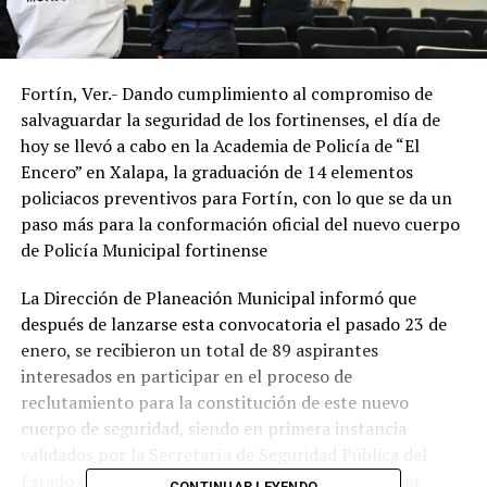
Fortín, Ver.- Dando cumplimiento al compromiso de
salvaguardar la seguridad de los fortinenses, el día de
hoy se llevó a cabo en la Academia de Policía de “El
Encero” en Xalapa, la graduación de 14 elementos
policiacos preventivos para Fortín, con lo que se da un
paso más para la conformación oficial del nuevo cuerpo
de Policía Municipal fortinense
La Dirección de Planeación Municipal informó que
después de lanzarse esta convocatoria el pasado 23 de
enero, se recibieron un total de 89 aspirantes
interesados en participar en el proceso de
reclutamiento para la constitución de este nuevo
cuerpo de seguridad, siendo en primera instancia
validados por la Secretaría de Seguridad Pública del
Estado de Veracruz (SSP), para posteriormente ser
CONTINUAR LEYENDO