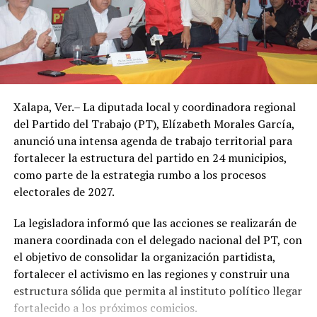
Sin embargo, el ambiente seguirá siendo caluroso, con
un descenso apenas perceptible en la temperatura a
partir de este jueves.
Autoridades de Protección Civil recomendaron evitar la
Xalapa, Ver.– La diputada local y coordinadora regional
exposición prolongada al sol durante las horas de mayor
del Partido del Trabajo (PT), Elízabeth Morales García,
radiación, mantenerse hidratado y tomar precauciones
anunció una intensa agenda de trabajo territorial para
ante posibles tormentas eléctricas, especialmente en
fortalecer la estructura del partido en 24 municipios,
regiones montañosas y del sur de Veracruz.
como parte de la estrategia rumbo a los procesos
electorales de 2027.
La legisladora informó que las acciones se realizarán de
manera coordinada con el delegado nacional del PT, con
el objetivo de consolidar la organización partidista,
fortalecer el activismo en las regiones y construir una
estructura sólida que permita al instituto político llegar
fortalecido a los próximos comicios.