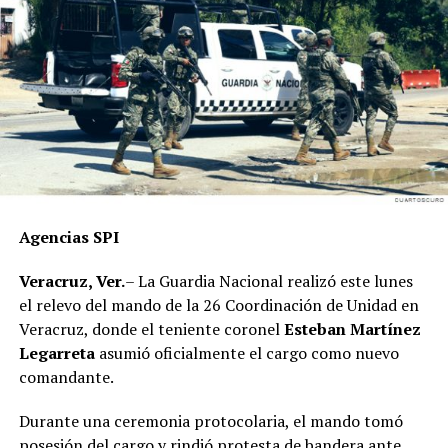
“La tarea es coordinar, organizar y fortalecer la
representación del partido en cada región, consolidando
los comités de base y sumando a más ciudadanos a
nuestro proyecto político”, concluyó
Agencias SPI
Veracruz, Ver.
– La Guardia Nacional realizó este lunes
el relevo del mando de la 26 Coordinación de Unidad en
Veracruz, donde el teniente coronel
Esteban Martínez
Legarreta
asumió oficialmente el cargo como nuevo
comandante.
Durante una ceremonia protocolaria, el mando tomó
posesión del cargo y rindió protesta de bandera ante