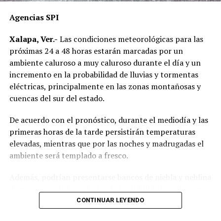
las que están presas sin condena.
Agencias SPI
En esa imposición discriminatoria de la medida, se
Xalapa, Ver.-
Las condiciones meteorológicas para las
observó también en el incremento en las tasas de presas
próximas 24 a 48 horas estarán marcadas por un
y presos sin condena por cada 100 mil habitantes, muy
ambiente caluroso a muy caluroso durante el día y un
marcado a partir de 2019.
incremento en la probabilidad de lluvias y tormentas
eléctricas, principalmente en las zonas montañosas y
La organización afirmó la medida de prisión automática
cuencas del sur del estado.
ha reflejado impactos más severos en las mujeres y en
las personas que no pueden cubrir una defensa privada.
De acuerdo con el pronóstico, durante el mediodía y las
primeras horas de la tarde persistirán temperaturas
Por el contrario, ha generado incentivos perversos para
elevadas, mientras que por las noches y madrugadas el
reducir los esfuerzos investigativos por parte de los
ambiente será templado a fresco.
ministerios públicos, nulificar el rol de las Unidades
estatales de Supervisión a Medidas Cautelares y
Además, podrían presentarse bancos de niebla y neblina
Suspensión Condicional del Proceso (Umecas) y generar
de manera aislada, reduciendo la visibilidad en algunas
espacios de incertidumbre entre las personas
carreteras.
CONTINUAR LEYENDO
juzgadoras.