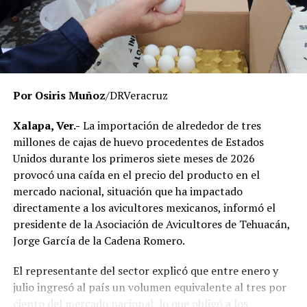
El Gobierno del Estado ha reiterado que las
investigaciones se desarrollan con apego a la ley y
respetando el debido proceso, por lo que hasta el
momento no existe una determinación definitiva sobre
responsabilidades individuales.
Por Osiris Muñoz
/DRVeracruz
No obstante, docentes que solicitaron el anonimato
señalaron que un grupo de profesores ha manifestado
Xalapa, Ver.-
La importación de alrededor de tres
su inconformidad con el proceso de revisión, al
millones de cajas de huevo procedentes de Estados
considerar que las investigaciones podrían afectar
Unidos durante los primeros siete meses de 2026
intereses al interior de la institución.
provocó una caída en el precio del producto en el
mercado nacional, situación que ha impactado
De acuerdo con esos testimonios, el grupo identificado
directamente a los avicultores mexicanos, informó el
como
Movimiento Estatal UPAV
, integrado
presidente de la Asociación de Avicultores de Tehuacán,
públicamente por Verónica Sánchez Ramos, Mauricio
Jorge García de la Cadena Romero.
Tapia Tentle, Elsa Andrea Maldonado Alemán, Silvia
Ivette Lara Barradas, Roberto Ibáñez y Carlos Enrique
El representante del sector explicó que entre enero y
Sierra, ha cuestionado las acciones emprendidas por las
julio ingresó al país un volumen equivalente al tres por
autoridades universitarias y estatales.
ciento del mercado nacional, lo que obligó a los