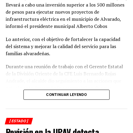
llevará a cabo una inversión superior a los 500 millones
de pesos para ejecutar nuevos proyectos de
infraestructura eléctrica en el municipio de Alvarado,
informó el presidente municipal Alberto Cobos
Lo anterior, con el objetivo de fortalecer la capacidad
del sistema y mejorar la calidad del servicio para las
familias alvaradeñas.
Durante una reunión de trabajo con el Gerente Estatal
de la División Oriente de la CFE Luis Bernardo Rojas
Andrade, el alcalde dio seguimiento a las acciones que
actualmente desarrolla la paraestatal en diversas
comunidades, colonias y la zona centro de la
CONTINUAR LEYENDO
demarcación, donde se realizan trabajos de
mantenimiento, modernización y fortalecimiento de la
red eléctrica.
[ ESTADO ]
Revisión en la UPAV detecta
En ese sentido, el representante de CFE informó que las