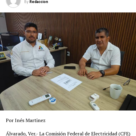
By
Redaccion
Córdoba Aguilar; Ixtaczoquitlán, Alejandra Estrada
García; Totutla, Aracely Hernández Toral; Misantla,
María del Pilar Foglia Méndez; Zozocolco de Hidalgo,
Isis García Soto; Coahuitlán, Juana García Andrés;
Tlacotalpan, Alma Aguirre Linda.
En Espinal se postuló a Guadalupe Báez Ricano; Nogales,
Belinda Schettino Domínguez: Rafael Lucio, María de
Lourdes Orante García, entre otros.
RELATED TOPICS:
DESPUÉS
Acusan a Iglesia de meterse en elecciones
ANTES
Se forma primer ciclón en el Atlántico
Por Inés Martinez
Álvarado, Ver.- La Comisión Federal de Electricidad (CFE)