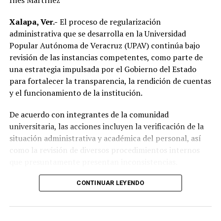
Inés Martínez
las principales demandas de la población.
Xalapa, Ver.-
El proceso de regularización
“Mejorar el servicio de energía eléctrica ha sido una
administrativa que se desarrolla en la Universidad
prioridad desde el inicio de mi gobierno y continuaremos
Popular Autónoma de Veracruz (UPAV) continúa bajo
gestionando recursos y proyectos que contribuyan al
revisión de las instancias competentes, como parte de
desarrollo del municipio y al bienestar de las familias
una estrategia impulsada por el Gobierno del Estado
alvaradeñas”.
para fortalecer la transparencia, la rendición de cuentas
y el funcionamiento de la institución.
Por último, reconoció y agradeció a la gobernadora del
estado, Rocío Nahle García, por el respaldo brindado a
De acuerdo con integrantes de la comunidad
Alvarado, así como a personal directivo de la CFE por la
universitaria, las acciones incluyen la verificación de la
disposición y coordinación institucional para impulsar
situación administrativa y académica del personal, así
estas importantes acciones en beneficio del municipio.
como la revisión de diversos procedimientos internos
que presuntamente presentan inconsistencias.
Entre los aspectos que son objeto de análisis se
CONTINUAR LEYENDO
encuentran posibles casos de docentes con asignaciones
simultáneas en distintos centros de estudio, la
validación de documentación académica de directivos,