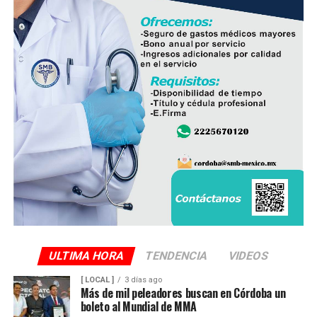
cuestionó la calidad del huevo importado, al señalar que
durante su traslado desde Estados Unidos hasta
distintos puntos de México podría romperse la cadena
de refrigeración, afectando la frescura del producto.
Explicó que el huevo cruza la frontera, es almacenado en
bodegas y posteriormente distribuido hacia estados
como Veracruz, por lo que el tiempo de traslado puede
influir en sus condiciones de conservación si no se
mantiene la temperatura adecuada.
El dirigente sostuvo que México cuenta con la capacidad
suficiente para abastecer la demanda nacional, por lo
que consideró innecesaria la importación de este
alimento.
ULTIMA HORA
TENDENCIA
VIDEOS
En ese sentido, exhortó a la población a revisar el origen
[ LOCAL ]
3 días ago
del huevo antes de comprarlo y dar preferencia al
Más de mil peleadores buscan en Córdoba un
producto nacional, al asegurar que ofrece mayor
boleto al Mundial de MMA