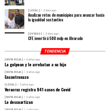
frescura y calidad, además de respaldar la economía de
miles de familias dedicadas a la actividad avícola.
[ LOCAL ]
3 días ago
Analizan retos de municipios para avanzar hacia
Finalmente, destacó que entre Veracruz y Puebla
la igualdad sustantiva
operan ocho empresas productoras con más de 350
granjas avícolas, las cuales representan una importante
[ ESTADO ]
3 días ago
fuente de empleo y desarrollo económico para
CFE invertirá 500 mdp en Alvarado
comunidades rurales de ambas entidades.
TENDENCIA
[ NOTA ROJA ]
6 años ago
La golpean y le arrebatan a su hijo
[ NOTA ROJA ]
3 años ago
Encontronazo
[ LOCAL ]
5 años ago
Veracruz registra 941 casos de Covid
[ NOTA ROJA ]
5 años ago
Lo descuartizan
[ NOTA ROJA ]
1 año ago