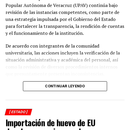
prioridad desde el inicio de mi gobierno y continuaremos
Veracruz con sólo 20 municipios en sequía
Popular Autónoma de Veracruz (UPAV) continúa bajo
gestionando recursos y proyectos que contribuyan al
revisión de las instancias competentes, como parte de
ANTES
desarrollo del municipio y al bienestar de las familias
Aumento casos Covid, pocos son graves
una estrategia impulsada por el Gobierno del Estado
alvaradeñas”.
para fortalecer la transparencia, la rendición de cuentas
y el funcionamiento de la institución.
Por último, reconoció y agradeció a la gobernadora del
estado, Rocío Nahle García, por el respaldo brindado a
De acuerdo con integrantes de la comunidad
Alvarado, así como a personal directivo de la CFE por la
universitaria, las acciones incluyen la verificación de la
disposición y coordinación institucional para impulsar
situación administrativa y académica del personal, así
estas importantes acciones en beneficio del municipio.
como la revisión de diversos procedimientos internos
que presuntamente presentan inconsistencias.
Entre los aspectos que son objeto de análisis se
CONTINUAR LEYENDO
encuentran posibles casos de docentes con asignaciones
simultáneas en distintos centros de estudio, la
validación de documentación académica de directivos,
[ ESTADO ]
adeudos en la entrega de calificaciones, denuncias por
Importación de huevo de EU
presuntos cobros indebidos relacionados con
certificados y asesorías de titulación, así como la