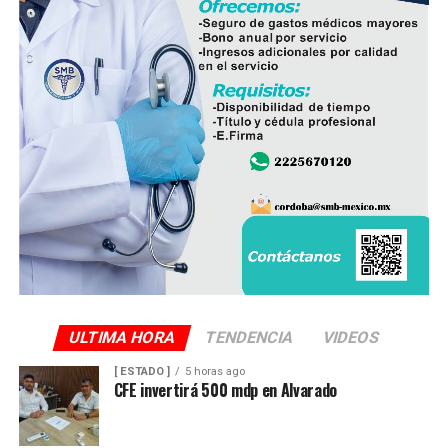
operan ocho empresas productoras con más de 350
granjas avícolas, las cuales representan una importante
fuente de empleo y desarrollo económico para
comunidades rurales de ambas entidades.
ULTIMA HORA
TENDENCIA
VIDEOS
[ ESTADO ]
5 horas ago
CFE invertirá 500 mdp en Alvarado