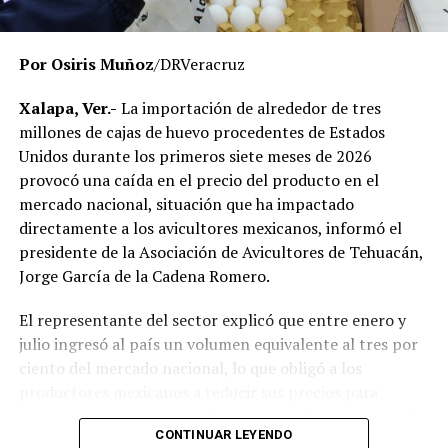
momento no existe una determinación definitiva sobre
responsabilidades individuales.
Por Osiris Muñoz
/DRVeracruz
No obstante, docentes que solicitaron el anonimato
señalaron que un grupo de profesores ha manifestado
Xalapa, Ver.-
La importación de alrededor de tres
su inconformidad con el proceso de revisión, al
millones de cajas de huevo procedentes de Estados
considerar que las investigaciones podrían afectar
Unidos durante los primeros siete meses de 2026
intereses al interior de la institución.
provocó una caída en el precio del producto en el
mercado nacional, situación que ha impactado
De acuerdo con esos testimonios, el grupo identificado
directamente a los avicultores mexicanos, informó el
como
Movimiento Estatal UPAV
, integrado
presidente de la Asociación de Avicultores de Tehuacán,
públicamente por Verónica Sánchez Ramos, Mauricio
Jorge García de la Cadena Romero.
Tapia Tentle, Elsa Andrea Maldonado Alemán, Silvia
Ivette Lara Barradas, Roberto Ibáñez y Carlos Enrique
El representante del sector explicó que entre enero y
Sierra, ha cuestionado las acciones emprendidas por las
julio ingresó al país un volumen equivalente al tres por
autoridades universitarias y estatales.
ciento del mercado nacional, lo que obligó a los
productores mexicanos a reducir sus precios para
Hasta ahora, las instancias responsables no han
mantenerse competitivos frente al producto importado.
informado la conclusión de las investigaciones ni la
CONTINUAR LEYENDO