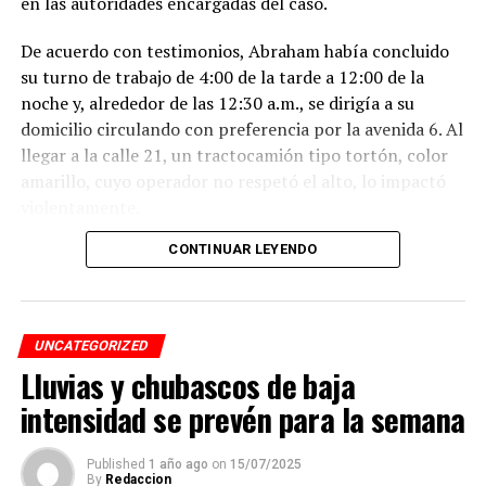
en las autoridades encargadas del caso.
De acuerdo con testimonios, Abraham había concluido
su turno de trabajo de 4:00 de la tarde a 12:00 de la
noche y, alrededor de las 12:30 a.m., se dirigía a su
domicilio circulando con preferencia por la avenida 6. Al
llegar a la calle 21, un tractocamión tipo tortón, color
amarillo, cuyo operador no respetó el alto, lo impactó
violentamente.
CONTINUAR LEYENDO
El conductor, identificado como Adán “N.”, de
aproximadamente 45 años, intentó darse a la fuga, pero
fue interceptado por taxistas y jóvenes del Modelogar
en la avenida 12, entre calles 7 y 9, en la colonia Centro,
UNCATEGORIZED
cuando se dirigía a descargar mercancía en el mercado
Lluvias y chubascos de baja
Revolución.
intensidad se prevén para la semana
Pese a que el presunto responsable fue detenido,
familiares de la víctima denuncian que la investigación
Published
1 año ago
on
15/07/2025
By
Redaccion
fue manipulada.