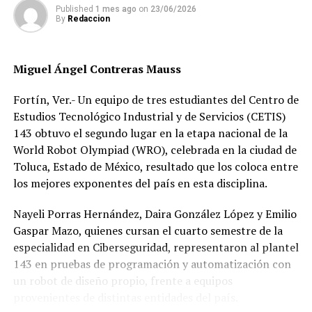
de reinicio de actividades para que lleven a cabo los
Published
1 mes ago
on
23/06/2026
arreglos necesarios e informen a las y los trabajadores
By
Redaccion
usuarios.
Miguel Ángel Contreras Mauss
RELATED TOPICS:
DESPUÉS
Fortín, Ver.- Un equipo de tres estudiantes del Centro de
Transporte público opera al 50%
Estudios Tecnológico Industrial y de Servicios (CETIS)
143 obtuvo el segundo lugar en la etapa nacional de la
ANTES
Detenido presunto responsable de feminicidio en grado
World Robot Olympiad (WRO), celebrada en la ciudad de
de tentativa
Toluca, Estado de México, resultado que los coloca entre
los mejores exponentes del país en esta disciplina.
Nayeli Porras Hernández, Daira González López y Emilio
Gaspar Mazo, quienes cursan el cuarto semestre de la
especialidad en Ciberseguridad, representaron al plantel
143 en pruebas de programación y automatización con
un robot de diseño propio, frente a equipos
provenientes de distintas entidades del país.