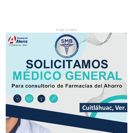
El viento será del Sureste, Este y Noreste de 20 a 35
kilómetros por hora (km/h), con rachas en el litoral y en
zonas de tormenta.
PUBLICIDAD
Asimismo, se pronostica la llegada de otra onda tropical
entre viernes y fin de semana.
Finalmente, la SPC de Veracruz recomienda a la
población vigilar el comportamiento de ríos y arroyos
de respuesta rápida y observar su entorno por posibles
derrumbes, deslaves y deslizamiento de laderas.
Además de conducir con precaución por disminución de
la visibilidad y anegamientos urbanos, viento arrachado,
descargas eléctricas y probables granizadas en áreas de
tormenta, entre otros efectos negativos.