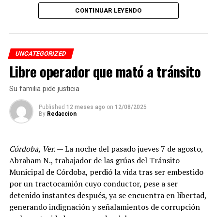
El desempeño mostrado por los jóvenes les permitió
CONTINUAR LEYENDO
calificar a la siguiente fase de la competencia, que
tendrá lugar los días 5 y 6 de septiembre en Cancún,
Quintana Roo.
UNCATEGORIZED
Libre operador que mató a tránsito
De obtener resultados favorables en esa etapa, el equipo
tendría la posibilidad de representar a México en la final
Su familia pide justicia
internacional de la WRO, que se efectuará en Costa Rica.
Published
12 meses ago
on
12/08/2025
By
Redaccion
Córdoba, Ver.
— La noche del pasado jueves 7 de agosto,
Abraham N., trabajador de las grúas del Tránsito
Municipal de Córdoba, perdió la vida tras ser embestido
por un tractocamión cuyo conductor, pese a ser
detenido instantes después, ya se encuentra en libertad,
generando indignación y señalamientos de corrupción