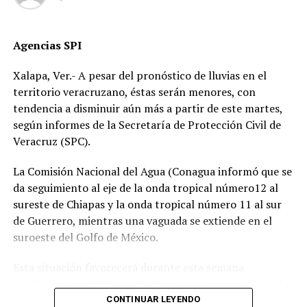
Señalan directamente a la perito Johana Valero Sánchez
Agencias SPI
de alterar la escena del accidente y orientar el peritaje
para responsabilizar al hoy occiso, lo que derivó en la
Xalapa, Ver.- A pesar del pronóstico de lluvias en el
liberación del operador del camión.
territorio veracruzano, éstas serán menores, con
tendencia a disminuir aún más a partir de este martes,
Además, acusan que las solicitudes de videos de las
según informes de la Secretaría de Protección Civil de
cámaras del C4, así como de comercios y viviendas
Veracruz (SPC).
cercanas, han sido ignoradas o negadas. Testigos
presenciales del accidente ahora callan, presuntamente
La Comisión Nacional del Agua (Conagua informó que se
por temor a represalias.
da seguimiento al eje de la onda tropical número12 al
sureste de Chiapas y la onda tropical número 11 al sur
“Hoy fue mi Abraham,
de Guerrero, mientras una vaguada se extiende en el
mañana puede ser alguien
suroeste del Golfo de México.
de tu familia. El homicida
Esta situación favorecerá durante esta semana
sigue libre y operando en
condiciones para lluvias, chubascos y tormentas aisladas
las carreteras”, expresó un
generalmente matutinas y nocturnas en zonas de costas
CONTINUAR LEYENDO