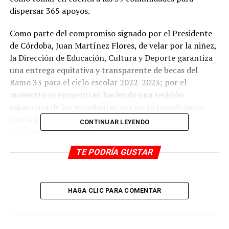
dispersar 365 apoyos.
Como parte del compromiso signado por el Presidente
de Córdoba, Juan Martínez Flores, de velar por la niñez,
la Dirección de Educación, Cultura y Deporte garantiza
una entrega equitativa y transparente de becas del
Ramo 33 para el ciclo escolar 2022-2023; por el
momento se encuentran haciendo una revisión
exhaustiva de los estudiantes que serán beneficiados,
con la intención de que el apoyo llegue a quien
CONTINUAR LEYENDO
realmente lo necesita.
TE PODRÍA GUSTAR
“El alcalde nos ha pedido que seamos justos, que
realmente identifiquemos quiénes lo necesitan y así es
como estamos trabajando para llegar a los niños que
realmente requieren de este apoyo”, dijo la directora del
HAGA CLIC PARA COMENTAR
área, Dennis Araceli Lira Tosqui.
La directora informó que debido a la falta de