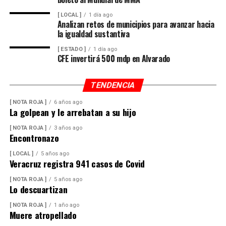
Dulce María Alducin Vallejo, habitante de la comunidad,
[ LOCAL ]
1 día ago
explicó que la petición fue presentada ante las
Analizan retos de municipios para avanzar hacia
la igualdad sustantiva
autoridades municipales y que, tras las gestiones
realizadas en conjunto con Hidrosistema, fue posible
[ ESTADO ]
1 día ago
CFE invertirá 500 mdp en Alvarado
concretar la obra que hoy permite mejorar el
suministro.
TENDENCIA
Además de incrementar la capacidad de conducción, la
[ NOTA ROJA ]
6 años ago
nueva infraestructura incorpora válvulas y materiales de
La golpean y le arrebatan a su hijo
mayor resistencia, lo que permitirá mantener una mejor
[ NOTA ROJA ]
3 años ago
operación del sistema y disminuir las afectaciones
Encontronazo
derivadas de fallas en la red.
[ LOCAL ]
5 años ago
Veracruz registra 941 casos de Covid
Con esta ampliación, las autoridades municipales buscan
fortalecer la infraestructura hidráulica en las
[ NOTA ROJA ]
5 años ago
Lo descuartizan
comunidades rurales y mejorar el acceso al agua potable
para cientos de familias que durante años enfrentaron
[ NOTA ROJA ]
1 año ago
un servicio irregular.
Muere atropellado