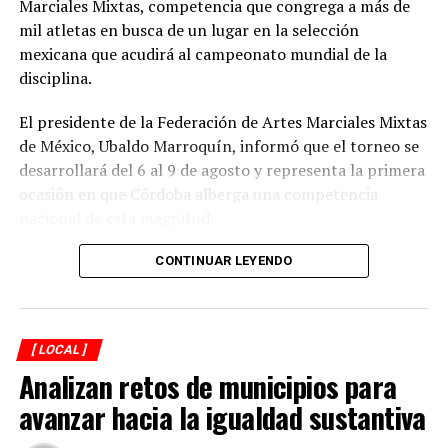
Marciales Mixtas, competencia que congrega a más de
entrega trimestral de una despensa equivalente a 400
mil atletas en busca de un lugar en la selección
pesos, así como 300 pesos en efectivo que se entregará
mexicana que acudirá al campeonato mundial de la
a partir del próximo ciclo escolar a estudiantes de nivel
disciplina.
primaria (a partir de segundo año) y secundaria.
El presidente de la Federación de Artes Marciales Mixtas
RELATED TOPICS:
de México, Ubaldo Marroquín, informó que el torneo se
desarrollará del 6 al 9 de agosto y representa la primera
DESPUÉS
Floristas esperan ventas por arriba del 80%
ocasión en que Córdoba alberga una competencia
nacional de esta magnitud.
ANTES
Capacitan a funcionarios
CONTINUAR LEYENDO
Explicó que de los participantes serán seleccionados
alrededor de 40 atletas que representarán a México en
el campeonato mundial programado para noviembre en
[ LOCAL ]
Georgia, por lo que el torneo en Córdoba también
Analizan retos de municipios para
funciona como una de las principales etapas para
conformar al equipo nacional.
avanzar hacia la igualdad sustantiva