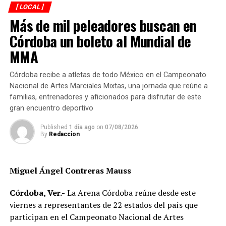
expedientes de estudiantes que en años anteriores
[ LOCAL ]
Más de mil peleadores buscan en
fueron favorecidos, se aplicará un nuevo esquema de
trabajo, a fin de que haya una entrega equitativa de 255
Córdoba un boleto al Mundial de
becas en las escuelas beneficiadas; además de 110 libres
MMA
que son elegidas por la autoridad, de ellas serán
dispersadas entre las 39 comunidades de Córdoba, dos
Córdoba recibe a atletas de todo México en el Campeonato
por cada Agencia y Subagencia Municipal, ya que en
Nacional de Artes Marciales Mixtas, una jornada que reúne a
administraciones anteriores solo se entregaban a cuatro
familias, entrenadores y aficionados para disfrutar de este
comunidades.
gran encuentro deportivo
“Para el siguiente ciclo escolar se pretende que el
Published
1 día ago
on
07/08/2026
By
Redaccion
beneficio llegue a 40 escuelas de manera equitativa, sin
que esto represente que los planteles que ya tenían este
apoyo se les retire, solo serán reducidos para tener una
Miguel Ángel Contreras Mauss
cobertura mayor, especialmente a aquellas escuelas que
jamás han contado con el beneficio, como la zona rural”,
Córdoba, Ver.-
La Arena Córdoba reúne desde este
explicó la directora del área.
viernes a representantes de 22 estados del país que
participan en el Campeonato Nacional de Artes
Finalmente, recordó que este apoyo consiste en la