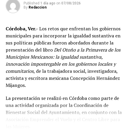
Marroquín destacó el desempeño que ha tenido México
Published
1 día ago
on
07/08/2026
en competencias internacionales de artes marciales
By
Redaccion
mixtas y sostuvo que el país se ha consolidado como una
de las principales potencias del continente americano
Córdoba, Ver.-
Los retos que enfrentan los gobiernos
en esta disciplina.
municipales para incorporar la igualdad sustantiva en
De acuerdo con el dirigente deportivo, México ha
sus políticas públicas fueron abordados durante la
conseguido cinco campeonatos panamericanos
presentación del libro
Del Otoño a la Primavera de los
consecutivos por equipos, superando a delegaciones
Municipios Mexicanos: la igualdad sustantiva,
como Estados Unidos y Brasil, considerado uno de los
innovación impostergable en los gobiernos locales y
países con mayor tradición en las artes marciales
comunitarios
, de la trabajadora social, investigadora,
mixtas.
activista y escritora mexicana Concepción Hernández
Mijangos.
Ante los cuestionamientos sobre el nivel de agresividad
de este deporte, señaló que las competencias cuentan
La presentación se realizó en Córdoba como parte de
con reglamentos y categorías diferenciadas de acuerdo
una actividad organizada por la Coordinación de
con la edad y experiencia de los participantes.
Bienestar Social del Ayuntamiento, en conjunto con la
Asociación Emprender el Vuelo y el Centro Libre para
Indicó que existen divisiones infantiles, juveniles y para
las Mujeres.
adultos, con reglas específicas para cada categoría, por