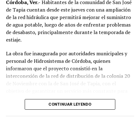
desigualdades, además de proponer la innovación como
Córdoba, Ver.-
Habitantes de la comunidad de San José
una herramienta para impulsar políticas públicas con
de Tapia cuentan desde este jueves con una ampliación
mayor impacto social.
de la red hidráulica que permitirá mejorar el suministro
de agua potable, luego de años de enfrentar problemas
Al evento acudieron el alcalde de Córdoba, Manuel
de desabasto, principalmente durante la temporada de
Alonso Cerezo; la síndica única, Irene Sedas González;
estiaje.
integrantes del Cabildo, así como la directora del DIF
Municipal, Luz del Carmen Lezama Rodríguez, y la
La obra fue inaugurada por autoridades municipales y
coordinadora de Bienestar Social, Dennis Araceli Lira
personal de Hidrosistema de Córdoba, quienes
Tosqui.
informaron que el proyecto consistió en la
interconexión de la red de distribución de la colonia 20
También participaron Lisset Dalila Rojas Moreno,
de Noviembre con la de San José de Tapia, con el
coordinadora del Centro Libre para las Mujeres, y
objetivo de garantizar un servicio más constante para
Virginia Medorio Trujillo, presidenta de la Asociación
los usuarios.
Emprender el Vuelo.
CONTINUAR LEYENDO
De acuerdo con la información proporcionada, los
El diálogo permitió poner sobre la mesa la importancia
trabajos incluyeron la instalación de aproximadamente
de fortalecer la participación de las mujeres en los
mil 480 metros de tubería de polietileno de alta
espacios públicos y comunitarios, además de generar
densidad de seis pulgadas
, material diseñado para
acciones desde los municipios que contribuyan a reducir