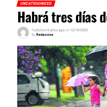
UNCATEGORIZED
Habrá tres días d
Published
6 años ago
on
12/10/2020
By
Redaccion