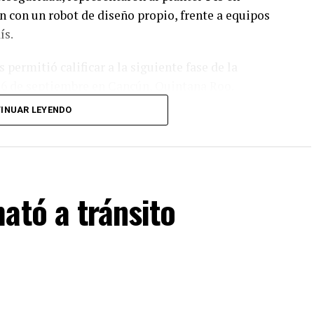
 con un robot de diseño propio, frente a equipos
ís.
permitió calificar a la siguiente fase de la
y 6 de septiembre en Cancún, Quintana Roo.
INUAR LEYENDO
apa, el equipo tendría la posibilidad de representar
RO, que se efectuará en Costa Rica.
ató a tránsito