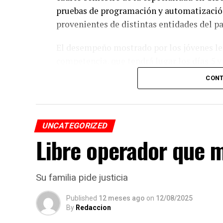
pruebas de programación y automatización
provenientes de distintas entidades del pa
El desempeño mostrado por los jóvenes les 
competencia, que tendrá lugar los días 5 
CONT
De obtener resultados favorables en esa et
a México en la final internacional de la W
UNCATEGORIZED
Libre operador que m
Su familia pide justicia
Published
12 meses ago
on
12/08/2025
By
Redaccion