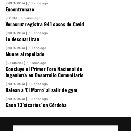
[ NOTA ROJA ]
3 años ago
Encontronazo
[ LOCAL ]
5 años ago
Veracruz registra 941 casos de Covid
[ NOTA ROJA ]
5 años ago
Lo descuartizan
[ NOTA ROJA ]
1 año ago
Muere atropellado
[ REGIONAL ]
5 años ago
Concluye el Primer Foro Nacional de
Ingeniería en Desarrollo Comunitario
[ NOTA ROJA ]
5 años ago
Balean a ‘El Marro’ al salir de gym
[ NOTA ROJA ]
5 años ago
Caen 13 ‘sicarios’ en Córdoba