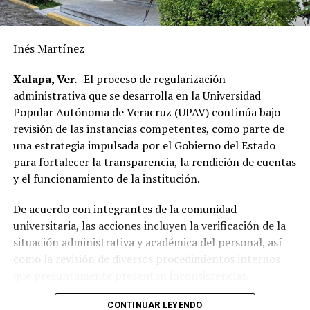
supera la realizada durante los últimos diez años,
reflejando el resultado de las gestiones emprendidas por
la actual administración municipal para atender una de
Inés Martínez
las principales demandas de la población.
Xalapa, Ver.-
El proceso de regularización
“Mejorar el servicio de energía eléctrica ha sido una
administrativa que se desarrolla en la Universidad
prioridad desde el inicio de mi gobierno y continuaremos
Popular Autónoma de Veracruz (UPAV) continúa bajo
gestionando recursos y proyectos que contribuyan al
revisión de las instancias competentes, como parte de
desarrollo del municipio y al bienestar de las familias
una estrategia impulsada por el Gobierno del Estado
alvaradeñas”.
para fortalecer la transparencia, la rendición de cuentas
y el funcionamiento de la institución.
Por último, reconoció y agradeció a la gobernadora del
estado, Rocío Nahle García, por el respaldo brindado a
De acuerdo con integrantes de la comunidad
Alvarado, así como a personal directivo de la CFE por la
universitaria, las acciones incluyen la verificación de la
disposición y coordinación institucional para impulsar
situación administrativa y académica del personal, así
estas importantes acciones en beneficio del municipio.
como la revisión de diversos procedimientos internos
que presuntamente presentan inconsistencias.
Entre los aspectos que son objeto de análisis se
CONTINUAR LEYENDO