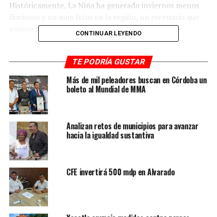
Históricamente, La Niña ha generado inviernos menos
lluviosos y no muy fríos en la región, un escenario que
parece repetirse en esta temporada.
CONTINUAR LEYENDO
Por otro lado, la reciente conclusión de la temporada de
ciclones tropicales dejó un saldo significativo de
TE PODRÍA GUSTAR
afectaciones climáticas en el estado, con diversas ondas
Más de mil peleadores buscan en Córdoba un
tropicales que impactaron directamente en Veracruz.
boleto al Mundial de MMA
Ahora, la atención se centra en la temporada de frentes
fríos, que ha mostrado ya sus primeros efectos en la
Analizan retos de municipios para avanzar
entidad.
hacia la igualdad sustantiva
En el caso específico de diciembre, se estima que varios
frentes fríos cruzarán el estado, contribuyendo a las
CFE invertirá 500 mdp en Alvarado
fluctuaciones en las temperaturas y las lluvias.
Las proyecciones climáticas sugieren que la primera
quincena del mes tendrá condiciones que oscilarán