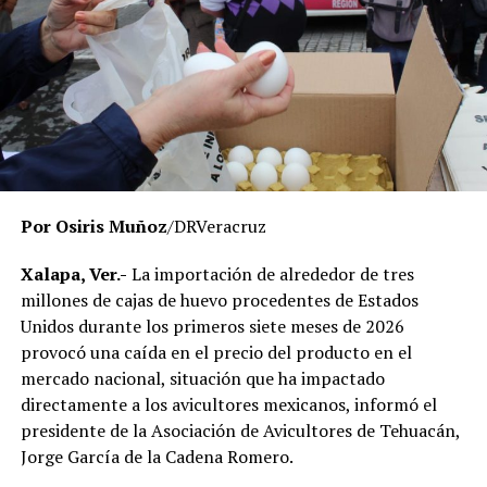
transparencia, privilegiando el servicio que se brinda a
miles de estudiantes en la entidad.
El Gobierno del Estado ha reiterado que las
investigaciones se desarrollan con apego a la ley y
respetando el debido proceso, por lo que hasta el
momento no existe una determinación definitiva sobre
responsabilidades individuales.
Por Osiris Muñoz
/DRVeracruz
No obstante, docentes que solicitaron el anonimato
señalaron que un grupo de profesores ha manifestado
Xalapa, Ver.-
La importación de alrededor de tres
su inconformidad con el proceso de revisión, al
millones de cajas de huevo procedentes de Estados
considerar que las investigaciones podrían afectar
Unidos durante los primeros siete meses de 2026
intereses al interior de la institución.
provocó una caída en el precio del producto en el
mercado nacional, situación que ha impactado
De acuerdo con esos testimonios, el grupo identificado
directamente a los avicultores mexicanos, informó el
como
Movimiento Estatal UPAV
, integrado
presidente de la Asociación de Avicultores de Tehuacán,
públicamente por Verónica Sánchez Ramos, Mauricio
Jorge García de la Cadena Romero.
Tapia Tentle, Elsa Andrea Maldonado Alemán, Silvia