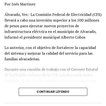
Por Inés Martinez
Álvarado, Ver.- La Comisión Federal de Electricidad (CFE)
llevará a cabo una inversión superior a los 500 millones
de pesos para ejecutar nuevos proyectos de
infraestructura eléctrica en el municipio de Alvarado,
informó el presidente municipal Alberto Cobos
Lo anterior, con el objetivo de fortalecer la capacidad
del sistema y mejorar la calidad del servicio para las
familias alvaradeñas.
Durante una reunión de trabajo con el Gerente Estatal
de la División Oriente de la CFE Luis Bernardo Rojas
Andrade, el alcalde dio seguimiento a las acciones que
actualmente desarrolla la paraestatal en diversas
comunidades, colonias y la zona centro de la
CONTINUAR LEYENDO
demarcación, donde se realizan trabajos de
mantenimiento, modernización y fortalecimiento de la