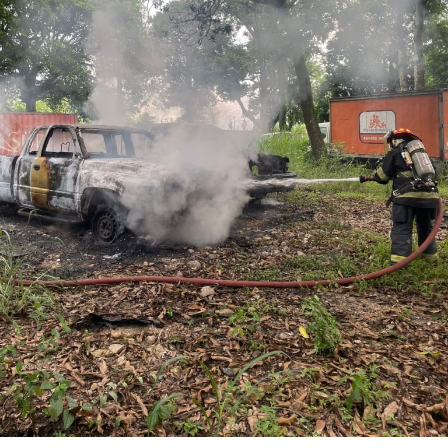
Los ahora sentenciados formaban parte de la Policía
Municipal de Coscomatepec durante la administración
del alcalde de Movimiento Ciudadano, Armando Reyes
Muñoz, y permanecerán recluidos en el Centro de
Reinserción Social de Mediana Seguridad de La Toma, en
Amatlán de los Reyes, donde cumplirán la condena.
Aunque durante el operativo fueron detenidos siete
policías municipales, la sentencia dada a conocer
corresponde únicamente a seis de ellos. Hasta el
momento, las autoridades no han informado la situación
jurídica del séptimo implicado.
El caso evidenció presuntas irregularidades dentro de la
corporación policiaca y motivó la intervención de
autoridades estatales y federales, en un contexto de
reforzamiento de las investigaciones contra servidores
públicos relacionados con actividades ilícitas en la