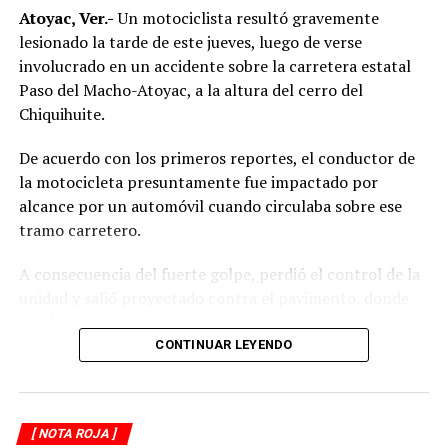
Atoyac, Ver.-
Un motociclista resultó gravemente
lesionado la tarde de este jueves, luego de verse
involucrado en un accidente sobre la carretera estatal
Paso del Macho-Atoyac, a la altura del cerro del
Chiquihuite.
De acuerdo con los primeros reportes, el conductor de
la motocicleta presuntamente fue impactado por
alcance por un automóvil cuando circulaba sobre ese
tramo carretero.
A consecuencia del fuerte golpe, perdió el control de la
unidad y salió proyectado contra el pavimento, donde
quedó inconsciente.
CONTINUAR LEYENDO
Testigos del accidente solicitaron de inmediato el apoyo
de los cuerpos de emergencia al percatarse de que el
motociclista permanecía inmóvil sobre la carpeta
[ NOTA ROJA ]
asfáltica, mientras otros automovilistas redujeron la