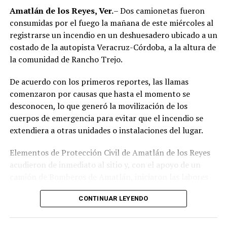
región de las Altas Montañas.
Amatlán de los Reyes, Ver.
– Dos camionetas fueron
consumidas por el fuego la mañana de este miércoles al
La sentencia representa uno de los primeros fallos
registrarse un incendio en un deshuesadero ubicado a un
derivados de aquel operativo y confirma la
costado de la autopista Veracruz-Córdoba, a la altura de
responsabilidad penal de los exuniformados por delitos
la comunidad de Rancho Trejo.
relacionados con la posesión de droga y el
incumplimiento de sus funciones como servidores
De acuerdo con los primeros reportes, las llamas
públicos.
comenzaron por causas que hasta el momento se
desconocen, lo que generó la movilización de los
cuerpos de emergencia para evitar que el incendio se
extendiera a otras unidades o instalaciones del lugar.
Elementos de Protección Civil de Amatlán de los Reyes
acudieron de inmediato al sitio y, con el apoyo de un
camión de Bomberos de Amatlán, iniciaron las labores
para sofocar el fuego, logrando controlar la emergencia
CONTINUAR LEYENDO
tras varios minutos de trabajo.
Como resultado del siniestro, dos camionetas quedaron