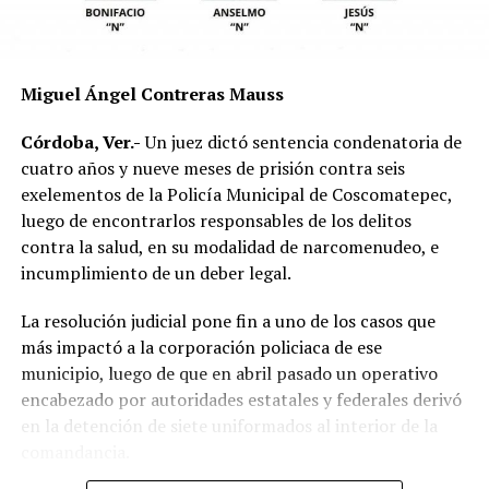
mecánica del accidente y establecer si existió
responsabilidad por parte de alguno de los conductores.
Las autoridades exhortaron a los automovilistas y
Miguel Ángel Contreras Mauss
motociclistas a conducir con precaución, respetar los
límites de velocidad y aumentar la distancia de
Córdoba, Ver.-
Un juez dictó sentencia condenatoria de
seguridad entre vehículos, especialmente durante la
cuatro años y nueve meses de prisión contra seis
temporada de lluvias, cuando el riesgo de accidentes se
exelementos de la Policía Municipal de Coscomatepec,
incrementa en las carreteras de la región.
luego de encontrarlos responsables de los delitos
contra la salud, en su modalidad de narcomenudeo, e
La circulación en la zona se vio afectada por algunos
incumplimiento de un deber legal.
minutos mientras se realizaban las labores de auxilio y el
levantamiento de indicios por parte de las autoridades.
La resolución judicial pone fin a uno de los casos que
Posteriormente, el tránsito fue restablecido de manera
más impactó a la corporación policiaca de ese
normal.
municipio, luego de que en abril pasado un operativo
encabezado por autoridades estatales y federales derivó
en la detención de siete uniformados al interior de la
comandancia.