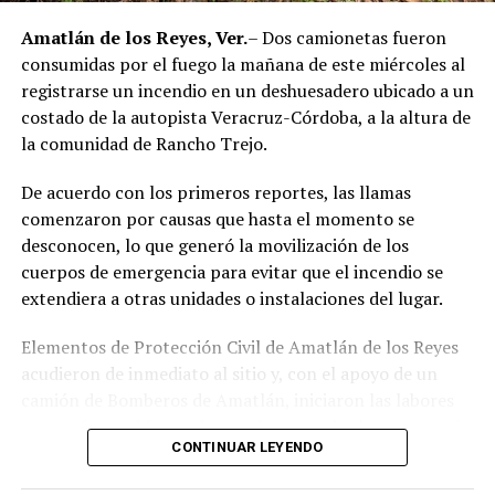
región de las Altas Montañas.
Amatlán de los Reyes, Ver.
– Dos camionetas fueron
consumidas por el fuego la mañana de este miércoles al
La sentencia representa uno de los primeros fallos
registrarse un incendio en un deshuesadero ubicado a un
derivados de aquel operativo y confirma la
costado de la autopista Veracruz-Córdoba, a la altura de
responsabilidad penal de los exuniformados por delitos
la comunidad de Rancho Trejo.
relacionados con la posesión de droga y el
incumplimiento de sus funciones como servidores
De acuerdo con los primeros reportes, las llamas
públicos.
comenzaron por causas que hasta el momento se
desconocen, lo que generó la movilización de los
cuerpos de emergencia para evitar que el incendio se
extendiera a otras unidades o instalaciones del lugar.
Elementos de Protección Civil de Amatlán de los Reyes
acudieron de inmediato al sitio y, con el apoyo de un
camión de Bomberos de Amatlán, iniciaron las labores
para sofocar el fuego, logrando controlar la emergencia
CONTINUAR LEYENDO
tras varios minutos de trabajo.