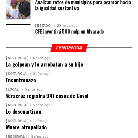
Analizan retos de municipios para avanzar hacia
la igualdad sustantiva
[ ESTADO ]
20 horas ago
CFE invertirá 500 mdp en Alvarado
TENDENCIA
[ NOTA ROJA ]
6 años ago
La golpean y le arrebatan a su hijo
[ NOTA ROJA ]
3 años ago
Encontronazo
[ LOCAL ]
5 años ago
Veracruz registra 941 casos de Covid
[ NOTA ROJA ]
5 años ago
Lo descuartizan
[ NOTA ROJA ]
1 año ago
Muere atropellado
[ REGIONAL ]
5 años ago