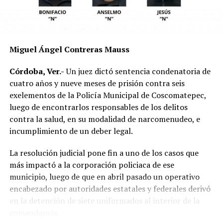
mecánica del accidente y establecer si existió
responsabilidad por parte de alguno de los conductores.
Las autoridades exhortaron a los automovilistas y
Miguel Ángel Contreras Mauss
motociclistas a conducir con precaución, respetar los
límites de velocidad y aumentar la distancia de
Córdoba, Ver.-
Un juez dictó sentencia condenatoria de
seguridad entre vehículos, especialmente durante la
cuatro años y nueve meses de prisión contra seis
temporada de lluvias, cuando el riesgo de accidentes se
exelementos de la Policía Municipal de Coscomatepec,
incrementa en las carreteras de la región.
luego de encontrarlos responsables de los delitos
contra la salud, en su modalidad de narcomenudeo, e
La circulación en la zona se vio afectada por algunos
incumplimiento de un deber legal.
minutos mientras se realizaban las labores de auxilio y el
levantamiento de indicios por parte de las autoridades.
La resolución judicial pone fin a uno de los casos que
Posteriormente, el tránsito fue restablecido de manera
más impactó a la corporación policiaca de ese
normal.
municipio, luego de que en abril pasado un operativo
encabezado por autoridades estatales y federales derivó
en la detención de siete uniformados al interior de la
comandancia.