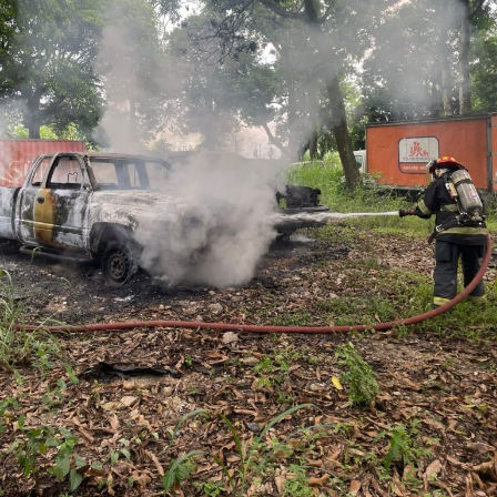
Los ahora sentenciados formaban parte de la Policía
Municipal de Coscomatepec durante la administración
del alcalde de Movimiento Ciudadano, Armando Reyes
Muñoz, y permanecerán recluidos en el Centro de
Reinserción Social de Mediana Seguridad de La Toma, en
Amatlán de los Reyes, donde cumplirán la condena.
Aunque durante el operativo fueron detenidos siete
policías municipales, la sentencia dada a conocer
corresponde únicamente a seis de ellos. Hasta el
momento, las autoridades no han informado la situación
jurídica del séptimo implicado.
El caso evidenció presuntas irregularidades dentro de la
corporación policiaca y motivó la intervención de
autoridades estatales y federales, en un contexto de
reforzamiento de las investigaciones contra servidores
públicos relacionados con actividades ilícitas en la