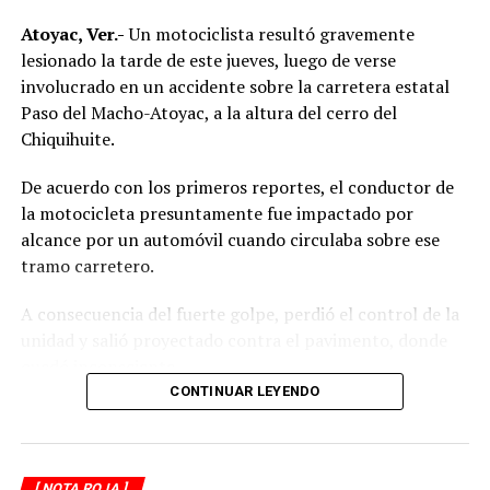
Atoyac, Ver.-
Un motociclista resultó gravemente
lesionado la tarde de este jueves, luego de verse
involucrado en un accidente sobre la carretera estatal
Paso del Macho-Atoyac, a la altura del cerro del
Chiquihuite.
De acuerdo con los primeros reportes, el conductor de
la motocicleta presuntamente fue impactado por
alcance por un automóvil cuando circulaba sobre ese
tramo carretero.
A consecuencia del fuerte golpe, perdió el control de la
unidad y salió proyectado contra el pavimento, donde
quedó inconsciente.
CONTINUAR LEYENDO
Testigos del accidente solicitaron de inmediato el apoyo
de los cuerpos de emergencia al percatarse de que el
motociclista permanecía inmóvil sobre la carpeta
[ NOTA ROJA ]