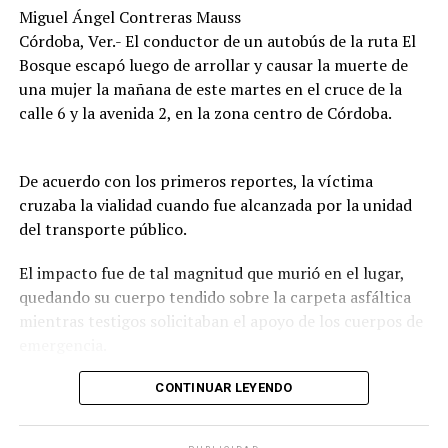
diligencias correspondientes para determinar las causas
Miguel Ángel Contreras Mauss
del accidente y el deslinde de responsabilidades.
Córdoba, Ver.- El conductor de un autobús de la ruta El
Bosque escapó luego de arrollar y causar la muerte de
una mujer la mañana de este martes en el cruce de la
calle 6 y la avenida 2, en la zona centro de Córdoba.
De acuerdo con los primeros reportes, la víctima
cruzaba la vialidad cuando fue alcanzada por la unidad
del transporte público.
El impacto fue de tal magnitud que murió en el lugar,
quedando su cuerpo tendido sobre la carpeta asfáltica
mientras testigos solicitaban el apoyo de los cuerpos de
emergencia.
CONTINUAR LEYENDO
Lejos de detenerse para auxiliar a la víctima, el operador
continuó su marcha y abandonó la escena, lo que