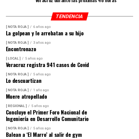
TENDENCIA
[ NOTA ROJA ]
6 años ago
La golpean y le arrebatan a su hijo
[ NOTA ROJA ]
3 años ago
Encontronazo
[ LOCAL ]
5 años ago
Veracruz registra 941 casos de Covid
[ NOTA ROJA ]
5 años ago
Lo descuartizan
[ NOTA ROJA ]
1 año ago
Muere atropellado
[ REGIONAL ]
5 años ago
Concluye el Primer Foro Nacional de
Ingeniería en Desarrollo Comunitario
[ NOTA ROJA ]
5 años ago
Balean a ‘El Marro’ al salir de gym