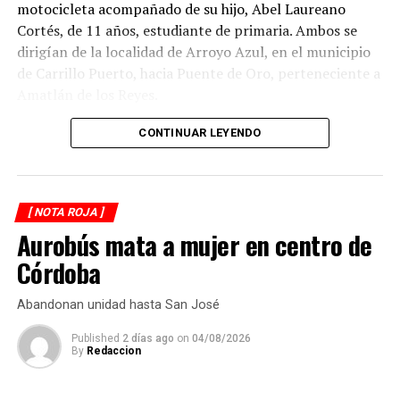
motocicleta acompañado de su hijo, Abel Laureano
Cortés, de 11 años, estudiante de primaria. Ambos se
dirigían de la localidad de Arroyo Azul, en el municipio
de Carrillo Puerto, hacia Puente de Oro, perteneciente a
Amatlán de los Reyes.
El accidente ocurrió cuando, presuntamente, un
CONTINUAR LEYENDO
automóvil que circulaba detrás de la motocicleta los
impactó por alcance, provocando que ambos cayeran
sobre la carpeta asfáltica.
[ NOTA ROJA ]
Aurobús mata a mujer en centro de
Testigos solicitaron el apoyo de los cuerpos de
emergencia, quienes brindaron atención prehospitalaria
Córdoba
a los lesionados y los trasladaron a un hospital para su
valoración médica.
Abandonan unidad hasta San José
De acuerdo con versiones recabadas en el lugar, el
Published
2 días ago
on
04/08/2026
By
Redaccion
conductor del automóvil permaneció en el sitio tras el
percance, en tanto las autoridades realizaron las