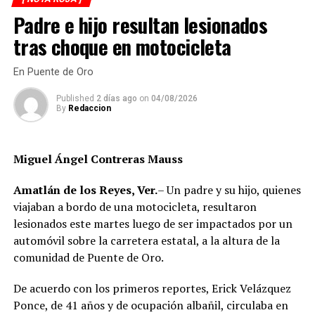
reportaron personas lesionadas ni fue necesario evacuar
Padre e hijo resultan lesionados
la zona.
tras choque en motocicleta
Las autoridades realizaron una inspección en el
deshuesadero para descartar riesgos adicionales y
En Puente de Oro
determinar las posibles causas que originaron el
Published
2 días ago
on
04/08/2026
incendio.
By
Redaccion
Hasta el momento no se ha informado si el fuego fue
provocado por una falla mecánica, un cortocircuito o
Miguel Ángel Contreras Mauss
algún otro factor, por lo que serán las investigaciones
correspondientes las que determinen el origen del
Amatlán de los Reyes, Ver.
– Un padre y su hijo, quienes
siniestro.
viajaban a bordo de una motocicleta, resultaron
lesionados este martes luego de ser impactados por un
automóvil sobre la carretera estatal, a la altura de la
comunidad de Puente de Oro.
De acuerdo con los primeros reportes, Erick Velázquez
Ponce, de 41 años y de ocupación albañil, circulaba en