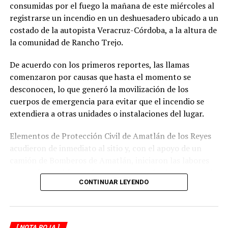
consumidas por el fuego la mañana de este miércoles al
registrarse un incendio en un deshuesadero ubicado a un
costado de la autopista Veracruz-Córdoba, a la altura de
la comunidad de Rancho Trejo.
De acuerdo con los primeros reportes, las llamas
comenzaron por causas que hasta el momento se
desconocen, lo que generó la movilización de los
cuerpos de emergencia para evitar que el incendio se
extendiera a otras unidades o instalaciones del lugar.
Elementos de Protección Civil de Amatlán de los Reyes
acudieron de inmediato al sitio y, con el apoyo de un
camión de Bomberos de Amatlán, iniciaron las labores
para sofocar el fuego, logrando controlar la emergencia
CONTINUAR LEYENDO
tras varios minutos de trabajo.
Como resultado del siniestro, dos camionetas quedaron
con daños totales a consecuencia de las llamas. No se
[ NOTA ROJA ]