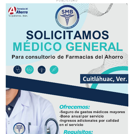
PUBLICIDAD
movilizó a corporaciones de seguridad para tratar de
ubicar tanto al responsable como al vehículo.
Minutos después, el autobús fue encontrado
abandonado en el cruce de la calle 26 y la avenida 9, en
la colonia San José, donde quedó bajo resguardo de las
autoridades como parte de las investigaciones.
Elementos de la Policía Municipal y Estatal acordonaron
el área del accidente para preservar los indicios, en
tanto personal de Tránsito Municipal realizó las
primeras diligencias para establecer la mecánica del
hecho.
Peritos de la Fiscalía General del Estado y agentes de la
Policía Ministerial llevaron a cabo el procesamiento de