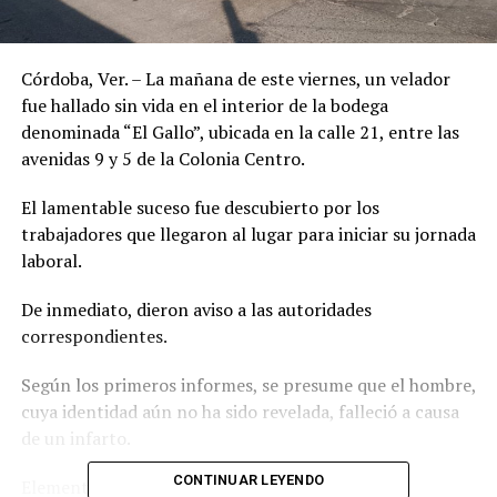
Córdoba, Ver. – La mañana de este viernes, un velador
fue hallado sin vida en el interior de la bodega
denominada “El Gallo”, ubicada en la calle 21, entre las
avenidas 9 y 5 de la Colonia Centro.
El lamentable suceso fue descubierto por los
trabajadores que llegaron al lugar para iniciar su jornada
laboral.
De inmediato, dieron aviso a las autoridades
correspondientes.
Según los primeros informes, se presume que el hombre,
cuya identidad aún no ha sido revelada, falleció a causa
de un infarto.
CONTINUAR LEYENDO
Elementos de la Policía Municipal y personal de