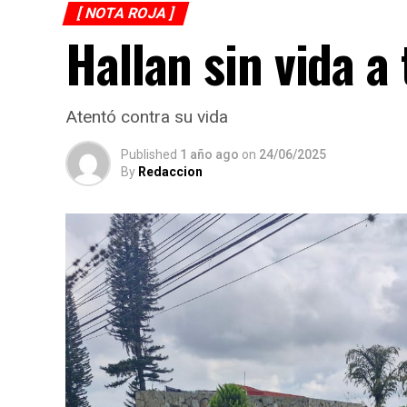
[ NOTA ROJA ]
Hallan sin vida a
Atentó contra su vida
Published
1 año ago
on
24/06/2025
By
Redaccion