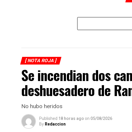
[ NOTA ROJA ]
Se incendian dos ca
deshuesadero de Ran
No hubo heridos
Published
18 horas ago
on
05/08/2026
By
Redaccion