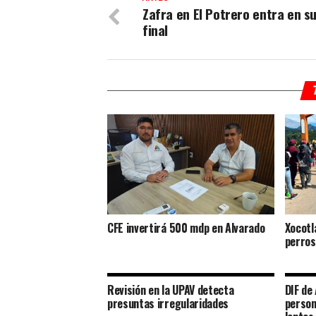
Zafra en El Potrero entra en s
final
CFE invertirá 500 mdp en Alvarado
Xocotl
perros
Revisión en la UPAV detecta
DIF de
presuntas irregularidades
person