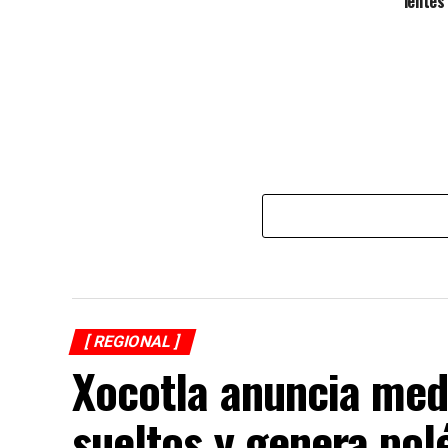
lentes
[ REGIONAL ]
Xocotla anuncia med
sueltos y genera po