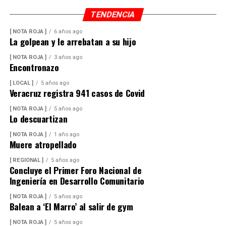
alimento.
TENDENCIA
En ese sentido, exhortó a la población a revisar el origen
[ NOTA ROJA ]
6 años ago
La golpean y le arrebatan a su hijo
del huevo antes de comprarlo y dar preferencia al
producto nacional, al asegurar que ofrece mayor
[ NOTA ROJA ]
3 años ago
Encontronazo
frescura y calidad, además de respaldar la economía de
miles de familias dedicadas a la actividad avícola.
[ LOCAL ]
5 años ago
Veracruz registra 941 casos de Covid
Finalmente, destacó que entre Veracruz y Puebla
[ NOTA ROJA ]
5 años ago
operan ocho empresas productoras con más de 350
Lo descuartizan
granjas avícolas, las cuales representan una importante
[ NOTA ROJA ]
1 año ago
fuente de empleo y desarrollo económico para
Muere atropellado
comunidades rurales de ambas entidades.
[ REGIONAL ]
5 años ago
Concluye el Primer Foro Nacional de
Ingeniería en Desarrollo Comunitario
[ NOTA ROJA ]
5 años ago
Balean a ‘El Marro’ al salir de gym
[ NOTA ROJA ]
5 años ago