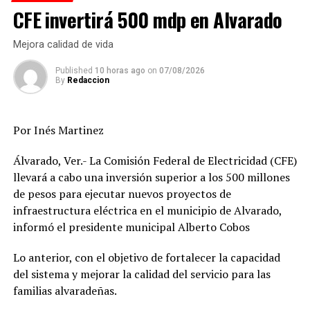
CFE invertirá 500 mdp en Alvarado
logístico digno de estudio.
Mientras tanto, las autoridades federales celebran el
Mejora calidad de vida
golpe al crimen organizado, aunque no se ha informado
Published
10 horas ago
on
07/08/2026
sobre detenidos. Porque claro, en este tipo de
By
Redaccion
operativos, la refinería se cae… pero los responsables
desaparecen.
Por Inés Martinez
RELATED TOPICS:
Álvarado, Ver.- La Comisión Federal de Electricidad (CFE)
DESPUÉS
llevará a cabo una inversión superior a los 500 millones
Tormentas y lluvias intensas continuarán en Veracruz
de pesos para ejecutar nuevos proyectos de
ANTES
infraestructura eléctrica en el municipio de Alvarado,
“Erick” comienzan a afectar el sur de Veracruz
informó el presidente municipal Alberto Cobos
Lo anterior, con el objetivo de fortalecer la capacidad
del sistema y mejorar la calidad del servicio para las
familias alvaradeñas.