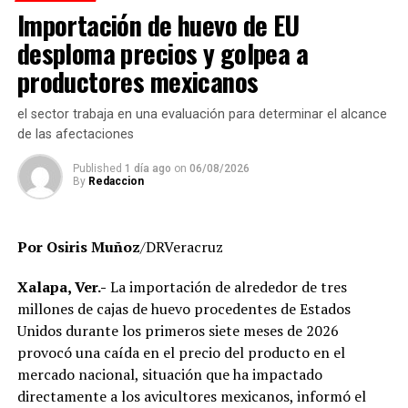
estado, Rocío Nahle García, por el respaldo brindado a
Importación de huevo de EU
presuntos cobros indebidos relacionados con
Alvarado, así como a personal directivo de la CFE por la
certificados y asesorías de titulación, así como la
desploma precios y golpea a
disposición y coordinación institucional para impulsar
existencia de personal que habría recibido pagos sin
productores mexicanos
estas importantes acciones en beneficio del municipio.
contar con carga académica registrada.
el sector trabaja en una evaluación para determinar el alcance
También se revisa la situación de docentes y directivos
de las afectaciones
que no aparecen en el sistema de control escolar y de
trabajadores que, hasta el momento, no han podido ser
Published
1 día ago
on
06/08/2026
By
Redaccion
localizados para efectos de la verificación
administrativa.
Por Osiris Muñoz
/DRVeracruz
Autoridades educativas señalaron que estas acciones
forman parte de un proceso de saneamiento
Xalapa, Ver.-
La importación de alrededor de tres
institucional cuyo objetivo es garantizar que la
millones de cajas de huevo procedentes de Estados
universidad opere bajo criterios de legalidad, eficiencia y
Unidos durante los primeros siete meses de 2026
transparencia, privilegiando el servicio que se brinda a
provocó una caída en el precio del producto en el
miles de estudiantes en la entidad.
mercado nacional, situación que ha impactado
directamente a los avicultores mexicanos, informó el
El Gobierno del Estado ha reiterado que las