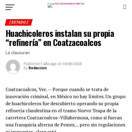
[ ESTADO ]
Huachicoleros instalan su propia
“refinería” en Coatzacoalcos
La clausuran
Published
1 año ago
on
18/06/2025
By
Redaccion
Coatzacoalcos, Ver. — Porque cuando se trata de
innovación criminal, en México no hay límites. Un grupo
de huachicoleros fue descubierto operando su propia
refinería clandestina en el tramo Nuevo Teapa de la
carretera Coatzacoalcos–Villahermosa, como si fueran
una franquicia alterna de Pemex… pero sin regulaciones
ni impuestos, claro está.