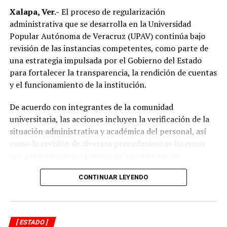
eléctricas y cambio de transformadores, acciones que
Xalapa, Ver.-
El proceso de regularización
forman parte del programa de modernización de la
administrativa que se desarrolla en la Universidad
infraestructura eléctrica que impulsa la CFE en el
Popular Autónoma de Veracruz (UPAV) continúa bajo
municipio.
revisión de las instancias competentes, como parte de
una estrategia impulsada por el Gobierno del Estado
Destacó que, en apenas siete meses, la inversión ejercida
para fortalecer la transparencia, la rendición de cuentas
por la Comisión Federal de Electricidad en Alvarado
y el funcionamiento de la institución.
supera la realizada durante los últimos diez años,
reflejando el resultado de las gestiones emprendidas por
De acuerdo con integrantes de la comunidad
la actual administración municipal para atender una de
universitaria, las acciones incluyen la verificación de la
las principales demandas de la población.
situación administrativa y académica del personal, así
como la revisión de diversos procedimientos internos
“Mejorar el servicio de energía eléctrica ha sido una
que presuntamente presentan inconsistencias.
prioridad desde el inicio de mi gobierno y continuaremos
gestionando recursos y proyectos que contribuyan al
Entre los aspectos que son objeto de análisis se
CONTINUAR LEYENDO
desarrollo del municipio y al bienestar de las familias
encuentran posibles casos de docentes con asignaciones
alvaradeñas”.
simultáneas en distintos centros de estudio, la
validación de documentación académica de directivos,
Por último, reconoció y agradeció a la gobernadora del
[ ESTADO ]
adeudos en la entrega de calificaciones, denuncias por