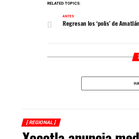
RELATED TOPICS:
ANTES
Regresan los ‘polis’ de Amatlá
HA
[ REGIONAL ]
Xocotla anuncia med