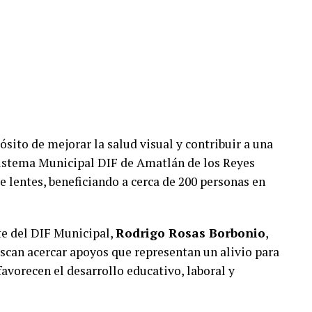
el Estado de Veracruz tiene como objetivo
itar el maltrato y la crueldad hacia los animales.
nables diversos actos de maltrato y crueldad, por
a permanente, sin condiciones adecuadas de
ades conforme a la legislación aplicable.
da debió enfocarse en exigir la tenencia
sito de mejorar la salud visual y contribuir a una
tro de los domicilios o bajo control de sus
 Sistema Municipal DIF de Amatlán de los Reyes
los perros permanezcan amarrados.
 lentes, beneficiando a cerca de 200 personas en
e Xocotla no ha informado el reglamento o
ón de posibles multas ni las facultades con las que
te del DIF Municipal,
Rodrigo Rosas Borbonio
,
uscan acercar apoyos que representan un alivio para
avorecen el desarrollo educativo, laboral y