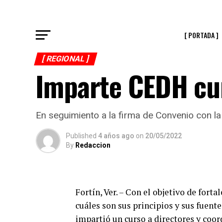
[ PORTADA ]
[ REGIONAL ]
Imparte CEDH cur
En seguimiento a la firma de Convenio con 
Published
4 años ago
on
20/05/2022
By
Redaccion
Fortín, Ver. – Con el objetivo de for
cuáles son sus principios y sus fuen
impartió un curso a directores y coor