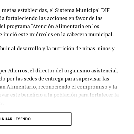
as metas establecidas, el Sistema Municipal DIF
úa fortaleciendo las acciones en favor de las
del programa “Atención Alimentaria en los
 inició este miércoles en la cabecera municipal.
buir al desarrollo y la nutrición de niñas, niños y
per Ahorros, el director del organismo asistencial,
ido por las sedes de entrega para supervisar las
Plan Alimentario, reconociendo el compromiso y la
ar este beneficio a la población para fortalecer la
s.
ciarias que las entregas continuarán los días
INUAR LEYENDO
con las sedes, horarios y localidades que
los canales oficiales del DIF, cuya institución