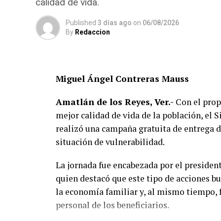
calidad de vida.
La Ley de Protección a los Animales para 
garantizar el bienestar, el trato digno y ev
Published
3 días ago
on
06/08/2026
By
Redaccion
Además, en su artículo 28 considera sancio
lo que mantener a un perro atado de form
bienestar, podría dar lugar a responsabilid
Miguel Ángel Contreras Mauss
Por ello, ciudadanos señalaron que la medi
Amatlán de los Reyes, Ver.-
Con el propó
responsable de mascotas —mantenerlas den
mejor calidad de vida de la población, el
propietarios— y no en ordenar que todos 
realizó una campaña gratuita de entrega de
situación de vulnerabilidad.
Hasta el momento, la Agencia Municipal d
disposición legal que sustenta la imposici
La jornada fue encabezada por el presiden
cuenta para aplicar dichas sanciones.
quien destacó que este tipo de acciones b
la economía familiar y, al mismo tiempo, f
personal de los beneficiarios.