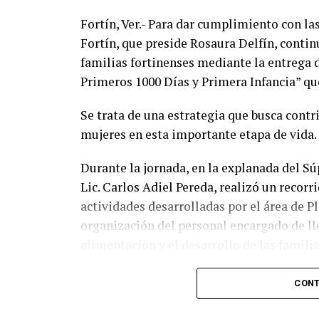
de vida de la población.
Fortín, Ver.- Para dar cumplimiento con l
Fortín, que preside Rosaura Delfín, contin
familias fortinenses mediante la entrega 
Primeros 1000 Días y Primera Infancia” que
Se trata de una estrategia que busca contri
mujeres en esta importante etapa de vida.
Durante la jornada, en la explanada del Sú
Lic. Carlos Adiel Pereda, realizó un recorr
actividades desarrolladas por el área de 
organización del personal encargado de llev
alimentación y el desarrollo de las familia
Asimismo, se informa a las personas benefi
CONT
jueves 6 y viernes 7 de agosto, de acuerdo 
previamente fueron difundidos a través de 