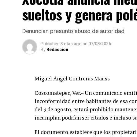
sueltos y genera po
Denuncian presunto abuso de autoridad
Published
3 días ago
on
07/08/2026
By
Redaccion
Miguel Ángel Contreras Mauss
Coscomatepec, Ver.– Un comunicado emitid
inconformidad entre habitantes de esa com
del 9 de agosto, estará prohibido mantener
incumplan podrían ser citados e incluso s
El documento establece que los propietar