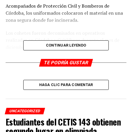
Acompañados de Protección Civil y Bomberos de
Córdoba, los uniformados colocaron el material en una
zona segura donde fue incinerada.
Los cohetes fueron decomisados en operativos
realizados en Córdoba y Cuitláhuac durante el mes de
CONTINUAR LEYENDO
diciembre.
TE PODRÍA GUSTAR
RELATED TOPICS:
DESPUÉS
Hallan putrefacto en la Úrsulo Galván
HAGA CLIC PARA COMENTAR
ANTES
A balazos, Ipax impide daños a vías del tren
UNCATEGORIZED
Estudiantes del CETIS 143 obtienen
segundo lugar en olimpiada