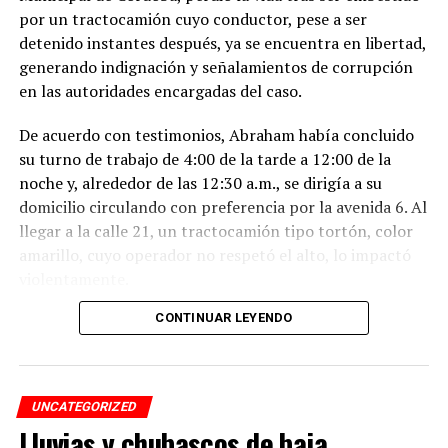
por un tractocamión cuyo conductor, pese a ser
detenido instantes después, ya se encuentra en libertad,
generando indignación y señalamientos de corrupción
en las autoridades encargadas del caso.
De acuerdo con testimonios, Abraham había concluido
su turno de trabajo de 4:00 de la tarde a 12:00 de la
noche y, alrededor de las 12:30 a.m., se dirigía a su
domicilio circulando con preferencia por la avenida 6. Al
llegar a la calle 21, un tractocamión tipo tortón, color
amarillo, cuyo operador no respetó el alto, lo impactó
violentamente.
CONTINUAR LEYENDO
El conductor, identificado como Adán “N.”, de
aproximadamente 45 años, intentó darse a la fuga, pero
fue interceptado por taxistas y jóvenes del Modelogar
en la avenida 12, entre calles 7 y 9, en la colonia Centro,
UNCATEGORIZED
cuando se dirigía a descargar mercancía en el mercado
Lluvias y chubascos de baja
Revolución.