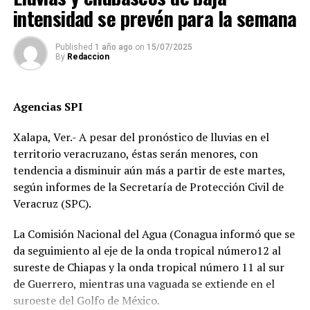
intensidad se prevén para la semana
Pese a que el presunto responsable fue detenido,
familiares de la víctima denuncian que la investigación
Published
1 año ago
on
15/07/2025
By
Redaccion
fue manipulada.
Señalan directamente a la perito Johana Valero Sánchez
Agencias SPI
de alterar la escena del accidente y orientar el peritaje
para responsabilizar al hoy occiso, lo que derivó en la
Xalapa, Ver.- A pesar del pronóstico de lluvias en el
liberación del operador del camión.
territorio veracruzano, éstas serán menores, con
tendencia a disminuir aún más a partir de este martes,
Además, acusan que las solicitudes de videos de las
según informes de la Secretaría de Protección Civil de
cámaras del C4, así como de comercios y viviendas
Veracruz (SPC).
cercanas, han sido ignoradas o negadas. Testigos
presenciales del accidente ahora callan, presuntamente
La Comisión Nacional del Agua (Conagua informó que se
por temor a represalias.
da seguimiento al eje de la onda tropical número12 al
sureste de Chiapas y la onda tropical número 11 al sur
“Hoy fue mi Abraham,
de Guerrero, mientras una vaguada se extiende en el
mañana puede ser alguien
suroeste del Golfo de México.