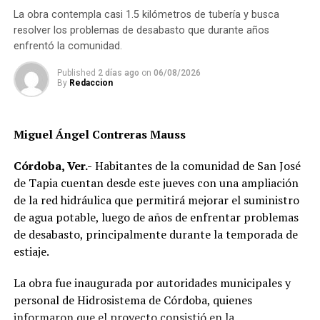
sustantiva implica ir más allá del reconocimiento formal
La obra contempla casi 1.5 kilómetros de tubería y busca
de derechos y generar condiciones que permitan a las
resolver los problemas de desabasto que durante años
mujeres ejercerlos de manera efectiva, así como
enfrentó la comunidad.
participar en la toma de decisiones y en la construcción
Published
2 días ago
on
06/08/2026
de sus comunidades.
By
Redaccion
La obra plantea una reflexión sobre el papel que tienen
los gobiernos locales y comunitarios en la
Miguel Ángel Contreras Mauss
transformación de las estructuras que mantienen
desigualdades, además de proponer la innovación como
Córdoba, Ver.-
Habitantes de la comunidad de San José
una herramienta para impulsar políticas públicas con
de Tapia cuentan desde este jueves con una ampliación
mayor impacto social.
de la red hidráulica que permitirá mejorar el suministro
de agua potable, luego de años de enfrentar problemas
Al evento acudieron el alcalde de Córdoba, Manuel
de desabasto, principalmente durante la temporada de
Alonso Cerezo; la síndica única, Irene Sedas González;
estiaje.
integrantes del Cabildo, así como la directora del DIF
Municipal, Luz del Carmen Lezama Rodríguez, y la
La obra fue inaugurada por autoridades municipales y
coordinadora de Bienestar Social, Dennis Araceli Lira
personal de Hidrosistema de Córdoba, quienes
Tosqui.
informaron que el proyecto consistió en la