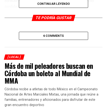
formales, pero hasta el momento no se han tomado
CONTINUAR LEYENDO
medidas claras por parte del plantel. Ante esta
situación, exigen la intervención inmediata de la
Secretaría de Educación de Veracruz (SEV) para
TE PODRÍA GUSTAR
garantizar la seguridad emocional y el bienestar de los
estudiantes.
6 COMMENTS
“La escuela ha guardado silencio, mientras nuestros
hijos siguen expuestos. No pedimos nada fuera de lugar:
solo respeto y un ambiente sano para aprender”, señaló
una madre visiblemente molesta.
[ LOCAL ]
Más de mil peleadores buscan en
La comunidad espera una pronta respuesta de las
Córdoba un boleto al Mundial de
autoridades educativas para evitar que este tipo de
MMA
situaciones continúen afectando el desarrollo de los
menores dentro del aula.
Córdoba recibe a atletas de todo México en el Campeonato
Nacional de Artes Marciales Mixtas, una jornada que reúne a
RELATED TOPICS:
familias, entrenadores y aficionados para disfrutar de este
gran encuentro deportivo
DESPUÉS