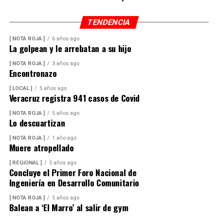
mayor resistencia, lo que permitirá mantener una mejor
operación del sistema y disminuir las afectaciones
TENDENCIA
derivadas de fallas en la red.
[ NOTA ROJA ]
6 años ago
La golpean y le arrebatan a su hijo
Con esta ampliación, las autoridades municipales buscan
fortalecer la infraestructura hidráulica en las
[ NOTA ROJA ]
3 años ago
Encontronazo
comunidades rurales y mejorar el acceso al agua potable
para cientos de familias que durante años enfrentaron
[ LOCAL ]
5 años ago
Veracruz registra 941 casos de Covid
un servicio irregular.
[ NOTA ROJA ]
5 años ago
Lo descuartizan
[ NOTA ROJA ]
1 año ago
Muere atropellado
[ REGIONAL ]
5 años ago
Concluye el Primer Foro Nacional de
Ingeniería en Desarrollo Comunitario
[ NOTA ROJA ]
5 años ago
Balean a ‘El Marro’ al salir de gym