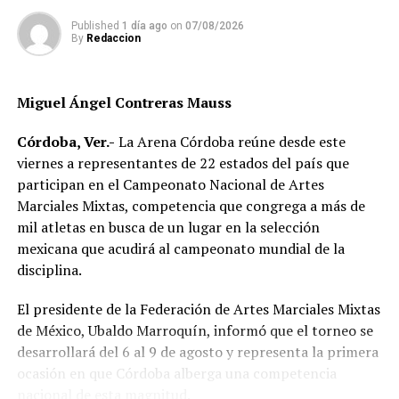
Morena tendría mayoría de regidurías
Published
1 día ago
on
07/08/2026
ANTES
By
Redaccion
Se avecinan lluvias intensas en la zona centro
Miguel Ángel Contreras Mauss
Córdoba, Ver.-
La Arena Córdoba reúne desde este
viernes a representantes de 22 estados del país que
participan en el Campeonato Nacional de Artes
Marciales Mixtas, competencia que congrega a más de
mil atletas en busca de un lugar en la selección
mexicana que acudirá al campeonato mundial de la
disciplina.
El presidente de la Federación de Artes Marciales Mixtas
de México, Ubaldo Marroquín, informó que el torneo se
desarrollará del 6 al 9 de agosto y representa la primera
ocasión en que Córdoba alberga una competencia
nacional de esta magnitud.