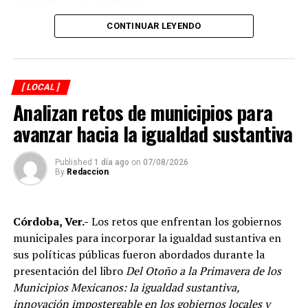
CONTINUAR LEYENDO
Explicó que de los participantes serán seleccionados
alrededor de 40 atletas que representarán a México en
el campeonato mundial programado para noviembre en
[ LOCAL ]
Georgia, por lo que el torneo en Córdoba también
Analizan retos de municipios para
funciona como una de las principales etapas para
conformar al equipo nacional.
avanzar hacia la igualdad sustantiva
Marroquín destacó el desempeño que ha tenido México
Published
1 día ago
on
07/08/2026
en competencias internacionales de artes marciales
By
Redaccion
mixtas y sostuvo que el país se ha consolidado como una
de las principales potencias del continente americano
Córdoba, Ver.-
Los retos que enfrentan los gobiernos
en esta disciplina.
municipales para incorporar la igualdad sustantiva en
De acuerdo con el dirigente deportivo, México ha
sus políticas públicas fueron abordados durante la
conseguido cinco campeonatos panamericanos
presentación del libro
Del Otoño a la Primavera de los
consecutivos por equipos, superando a delegaciones
Municipios Mexicanos: la igualdad sustantiva,
como Estados Unidos y Brasil, considerado uno de los
innovación impostergable en los gobiernos locales y