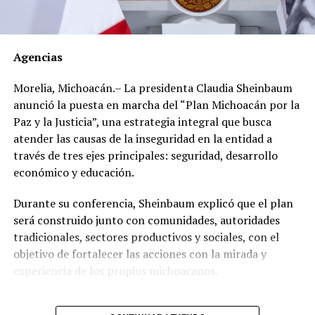
Los documentos oficiales demuestran que el 30 de
marzo de 2012 el dirigente gremial adquirió en el Club
Agencias
de Golf Campestre de San Luis Potosí un inmueble de
540 metros cuadrados con un valor declarado de 2
Morelia, Michoacán.– La presidenta Claudia Sheinbaum
millones 671 mil 425 pesos, cuyo pago realizó en una
anunció la puesta en marcha del “Plan Michoacán por la
sola exhibición.
Paz y la Justicia”, una estrategia integral que busca
atender las causas de la inseguridad en la entidad a
Sin embargo, al hacer una revisión de propiedades en la
través de tres ejes principales: seguridad, desarrollo
zona, se encontró que, en lugar de los 2 millones 671
económico y educación.
mil 425 pesos que pagó, el inmueble tiene un valor real
estimado de entre 17 y 49 millones de pesos.
Durante su conferencia, Sheinbaum explicó que el plan
será construido junto con comunidades, autoridades
Un año después, el 21 de mayo de 2013, adquirió en el
tradicionales, sectores productivos y sociales, con el
Fraccionamiento Matamoros, también de San Luis
objetivo de fortalecer las acciones con la mirada y
Potosí, un inmueble de 280 metros cuadrados, con un
experiencia de los propios michoacanos.
valor declarado de 560 mil 700 pesos con pago de
contado.
“Vamos a escuchar a las