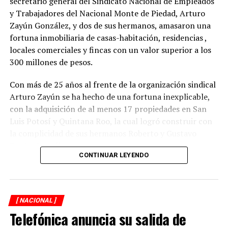
inicio del próximo proceso electoral federal, lo que
secretario general del Sindicato Nacional de Empleados
puede afectar los principios de legalidad, imparcialidad,
y Trabajadores del Nacional Monte de Piedad, Arturo
equidad y neutralidad”, reportó el INE.
Zayún González, y dos de sus hermanos, amasaron una
fortuna inmobiliaria de casas-habitación, residencias ,
La vinculación a Morena es para que “conmine” a los
locales comerciales y fincas con un valor superior a los
presidenciables, pero también a los integrantes de
300 millones de pesos.
gobiernos emanados de este partido y a su militancia, y
simpatizantes en general.
Con más de 25 años al frente de la organización sindical
Arturo Zayún se ha hecho de una fortuna inexplicable,
También se le ordena publicar inmediatamente en su
con la adquisición de al menos 17 propiedades en San
página de Internet y redes sociales un extracto de esta
Luis Potosí y Quintana Roo, la cual logró construir con
resolución.
la complicidad de sus hermanos Roberto y Gustavo
Zayún González.
La presidenta de la Comisión de Quejas, Claudia Zavala,
CONTINUAR LEYENDO
subrayó que hay reglas que no se están atendiendo y, al
Durante una segunda investigación de XPECTRO FM, se
contrario, las presuntas irregularidades van “in
descubrió que el líder gremial adquirió su red
crescendo”.
inmobiliaria, en la mayoría de los casos, con pagos
[ NACIONAL ]
realizados en efectivo y con una valuación menor del
Telefónica anuncia su salida de
verdadero costo de las propiedades que hoy forman
RELATED TOPICS: