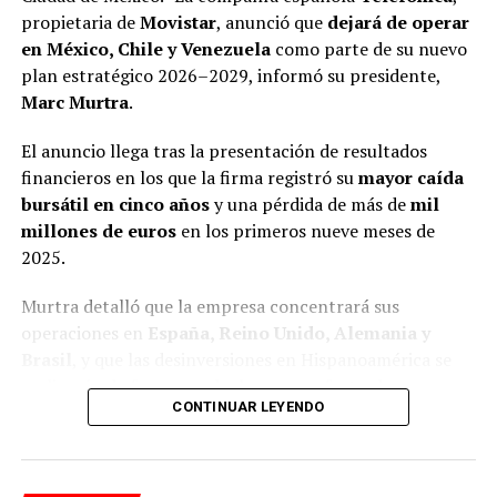
Las investigaciones encontraron que, al igual que otros
propietaria de
Movistar
, anunció que
dejará de operar
líderes sindicales en México, la gestión de Arturo Zayún
en México, Chile y Venezuela
como parte de su nuevo
está marcada por decisiones financieras con
plan estratégico 2026–2029, informó su presidente,
mecanismos poco transparentes y que le han permitido
Marc Murtra
.
adquirir propiedades inmuebles, realizar negocios con
opacidad y un nivel de vida superior al que debería
El anuncio llega tras la presentación de resultados
tener.
financieros en los que la firma registró su
mayor caída
bursátil en cinco años
y una pérdida de más de
mil
Además de su función sindical, Zayún González aparece
millones de euros
en los primeros nueve meses de
vinculado con negocios paralelos y familiares.
2025.
Adicionalmente a la joyería que se dio a conocer en el
Murtra detalló que la empresa concentrará sus
reportaje anterior (https://xpectrofm.com/se-empena-
operaciones en
España, Reino Unido, Alemania y
lider-del-sindicato-del-nmp-en-realizar-operaciones-
Brasil
, y que las desinversiones en Hispanoamérica se
sospechosas/, se descubrió un nuevo negocio de
realizarán de forma gradual para no afectar las
compraventa de oro, ubicado a una cuadra de una
CONTINUAR LEYENDO
negociaciones con potenciales compradores.
sucursal del Monte de Piedad, llamado Presta Express.
En México, Telefónica mantiene conversaciones con
El flujo de efectivo no declarado ha permitido a dicho
Beyond ONE
, dueña de
Virgin Mobile
, para la posible
líder sindical, quien mantiene una huelga de más de dos