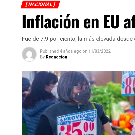
[ NACIONAL ]
Inflación en EU a
Fue de 7.9 por ciento, la más elevada desde
Published
4 años ago
on
11/03/2022
By
Redaccion