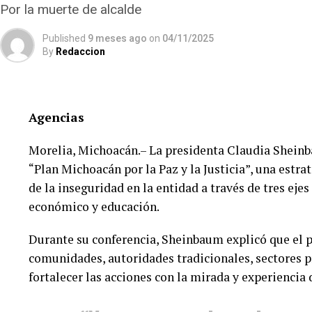
presunta triangulación de recursos hacia propiedad
Por la muerte de alcalde
La fortuna inmobiliaria del cacique sindical
Published
9 meses ago
on
04/11/2025
By
Redaccion
En una primera entrega de la investigación periodís
propiedades a nombre del líder sindical; sin embarg
públicos, documentos notariales e información del 
Agencias
(SAT), se encontraron cuatro bienes más de alto pre
Morelia, Michoacán.– La presidenta Claudia Shein
Se trata de un esquema de adquisición inmobiliaria
“Plan Michoacán por la Paz y la Justicia”, una estra
les permitió amasar una fortuna de más de 300 mill
de la inseguridad en la entidad a través de tres ejes
detectadas con un valor superior a los 70 millones 
económico y educación.
recientemente por más de 200 millones de pesos.
Durante su conferencia, Sheinbaum explicó que el p
Los documentos oficiales demuestran que el 30 de 
comunidades, autoridades tradicionales, sectores pr
adquirió en el Club de Golf Campestre de San Luis
fortalecer las acciones con la mirada y experiencia
cuadrados con un valor declarado de 2 millones 671
sola exhibición.