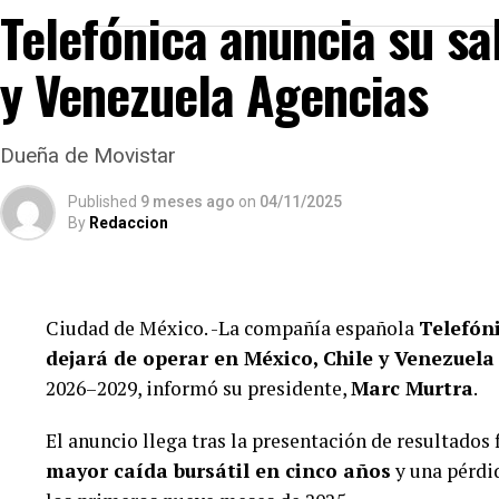
declaraciones fiscales que refuerzan la hipótesis d
Telefónica anuncia su sa
irregularidades.
y Venezuela Agencias
Dueña de Movistar
Published
9 meses ago
on
04/11/2025
By
Redaccion
Ciudad de México. -La compañía española
Telefón
dejará de operar en México, Chile y Venezuela
2026–2029, informó su presidente,
Marc Murtra
.
El anuncio llega tras la presentación de resultados 
mayor caída bursátil en cinco años
y una pérdi