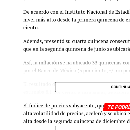
De acuerdo con el Instituto Nacional de Estadís
nivel más alto desde la primera quincena de en
ciento.
Además, presentó su cuarta quincena consecuti
que en la segunda quincena de junio se ubicará 
Así, la inflación se ha ubicado 33 quincenas co
por el Banco de México (3 por ciento, +/- un pu
El resultado del INPC estuvo practicamente en 
CONTINUA
estimaba 8.1 por ciento a tasa anual, de acuer
El índice de precios subyacente, que es aquel 
TE PODR
alta volatilidad de precios, aceleró y se ubicó 
alta desde la segunda quincena de diciembre de