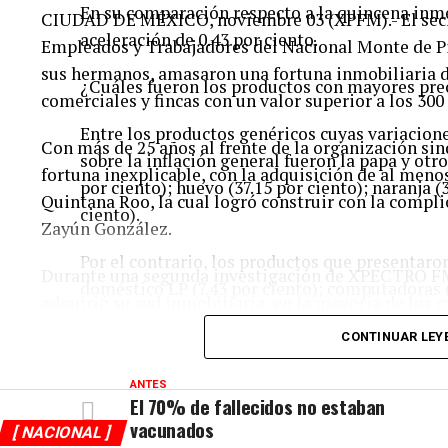
En su comparación respecto a la quincena inme
CIUDAD DE MÉXICO, noviembre 03 (XPFM).- El secre
aceleración de 0.43 por ciento.
Empleados y Trabajadores del Nacional Monte de Pi
sus hermanos, amasaron una fortuna inmobiliaria de
¿Cuáles fueron los productos con mayores prec
comerciales y fincas con un valor superior a los 300
Entre los productos genéricos cuyas variacione
Con más de 25 años al frente de la organización si
sobre la inflación general fueron la papa y otro
fortuna inexplicable, con la adquisición de al meno
por ciento); huevo (37.15 por ciento); naranja (
Quintana Roo, la cual logró construir con la compl
ciento).
Zayún González.
Por el contrario, los productos que presentaro
Durante una segunda investigación de XPECTRO FM,
doméstico LP (7.43 por ciento); computadoras (
adquirió su red inmobiliaria, en la mayoría de los c
con una valuación menor del verdadero costo de la
CONTINUAR LEY
RELATED TOPICS:
patrimonio del Clan Zayún y que constituyen una 
ANTES
La compra de diez propiedades a nombre del secreta
El 70% de fallecidos no estaban
vacunados
adquiridas por sus hermanos, evidencian no sólo el u
[ NACIONAL ]