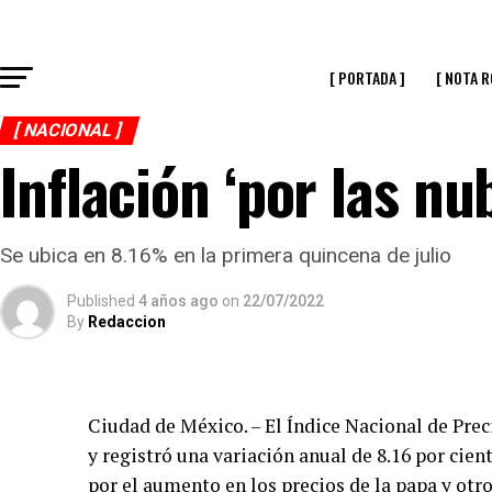
[ PORTADA ]
[ NOTA R
[ NACIONAL ]
Inflación ‘por las nu
Se ubica en 8.16% en la primera quincena de julio
Published
4 años ago
on
22/07/2022
By
Redaccion
Ciudad de México. – El Índice Nacional de Pr
y registró una variación anual de 8.16 por cien
por el aumento en los precios de la papa y otro