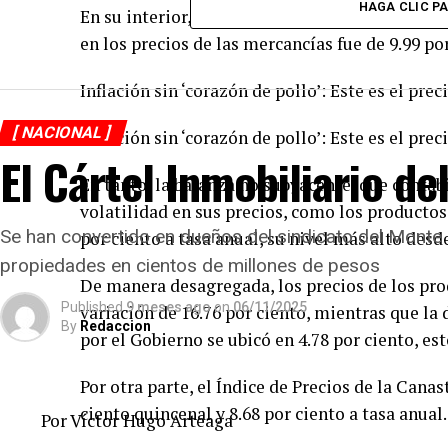
HAGA CLIC P
En su interior, los precios de los servicios se 
en los precios de las mercancías fue de 9.99 por
Inflación sin ‘corazón de pollo’: Este es el pre
[ NACIONAL ]
Inflación sin ‘corazón de pollo’: Este es el pre
El Cártel Inmobiliario de
En tanto, la balanza no subyacente, que contab
volatilidad en sus precios, como los productos 
Se han convertido en dueños del sindicato del Monte
por ciento a tasa anual, su nivel más alto des
propiedades en cientos de millones de pesos
De manera desagregada, los precios de los pr
Published
9 meses ago
on
06/11/2025
variación de 16.76 por ciento, mientras que la 
By
Redaccion
por el Gobierno se ubicó en 4.78 por ciento, e
Por otra parte, el Índice de Precios de la Ca
ciento quincenal y 8.68 por ciento a tasa anual.
Por Víctor Hugo Arteaga