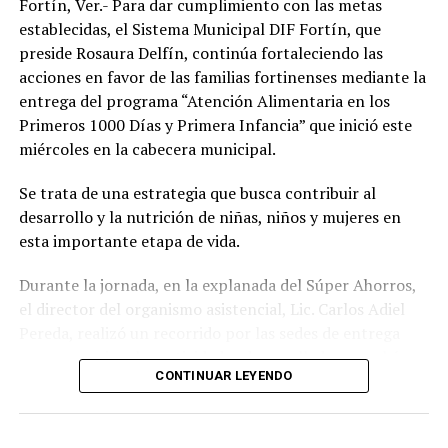
Fortín, Ver.- Para dar cumplimiento con las metas
establecidas, el Sistema Municipal DIF Fortín, que
preside Rosaura Delfín, continúa fortaleciendo las
acciones en favor de las familias fortinenses mediante la
entrega del programa “Atención Alimentaria en los
Primeros 1000 Días y Primera Infancia” que inició este
miércoles en la cabecera municipal.
Se trata de una estrategia que busca contribuir al
desarrollo y la nutrición de niñas, niños y mujeres en
esta importante etapa de vida.
Durante la jornada, en la explanada del Súper Ahorros,
el director del organismo asistencial, Lic. Carlos Adiel
Pereda, realizó un recorrido por las sedes de entrega
para supervisar las actividades desarrolladas por el área
CONTINUAR LEYENDO
de Plan Alimentario, reconociendo el compromiso y la
organización del personal encargado de llevar este
beneficio a la población para fortalecer la alimentación