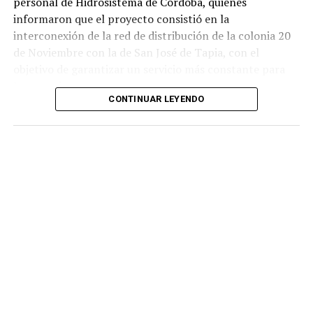
personal de Hidrosistema de Córdoba, quienes
informaron que el proyecto consistió en la
interconexión de la red de distribución de la colonia 20
de Noviembre con la de San José de Tapia, con el
objetivo de garantizar un servicio más constante para
los usuarios.
CONTINUAR LEYENDO
De acuerdo con la información proporcionada, los
trabajos incluyeron la instalación de aproximadamente
mil 480 metros de tubería de polietileno de alta
densidad de seis pulgadas
, material diseñado para
soportar mayores niveles de presión y reducir el riesgo
de fugas o rupturas.
Las labores fueron ejecutadas por personal de
Hidrosistema de Córdoba durante un periodo cercano a
los 35 días, entre marzo y abril de este año, como parte
de un proyecto para atender una de las principales
demandas de los habitantes de esta comunidad.