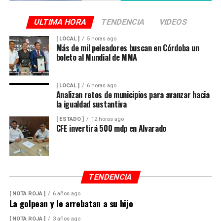
ULTIMA HORA
TENDENCIA
VIDEOS
[ LOCAL ]
5 horas ago
Más de mil peleadores buscan en Córdoba un
boleto al Mundial de MMA
[ LOCAL ]
6 horas ago
Analizan retos de municipios para avanzar hacia
la igualdad sustantiva
[ ESTADO ]
12 horas ago
CFE invertirá 500 mdp en Alvarado
TENDENCIA
[ NOTA ROJA ]
6 años ago
La golpean y le arrebatan a su hijo
[ NOTA ROJA ]
3 años ago