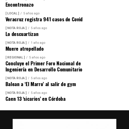
Encontronazo
[ LOCAL ]
5 años ago
Veracruz registra 941 casos de Covid
[ NOTA ROJA ]
5 años ago
Lo descuartizan
[ NOTA ROJA ]
1 año ago
Muere atropellado
[ REGIONAL ]
5 años ago
Concluye el Primer Foro Nacional de
Ingeniería en Desarrollo Comunitario
[ NOTA ROJA ]
5 años ago
Balean a ‘El Marro’ al salir de gym
[ NOTA ROJA ]
5 años ago
Caen 13 ‘sicarios’ en Córdoba