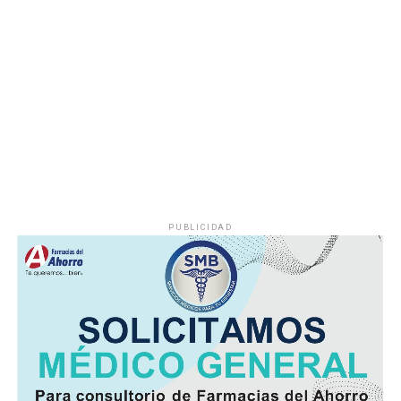
Durante años, el abastecimiento dependió de un pozo
cuyo nivel de operación resultaba insuficiente, situación
que provocaba interrupciones constantes en el servicio,
especialmente en las viviendas ubicadas en las zonas
más altas.
Vecinos señalaron que durante la temporada de sequía
la escasez de agua se agravaba, obligando a muchas
familias a buscar alternativas para cubrir sus
necesidades diarias.
PUBLICIDAD
Dulce María Alducin Vallejo, habitante de la comunidad,
explicó que la petición fue presentada ante las
autoridades municipales y que, tras las gestiones
realizadas en conjunto con Hidrosistema, fue posible
concretar la obra que hoy permite mejorar el
suministro.
Además de incrementar la capacidad de conducción, la