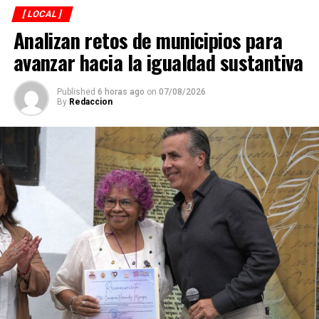
[ LOCAL ]
Analizan retos de municipios para
avanzar hacia la igualdad sustantiva
Published
6 horas ago
on
07/08/2026
By
Redaccion
Explicó que de los participantes serán seleccionados
alrededor de 40 atletas que representarán a México en
el campeonato mundial programado para noviembre en
Georgia, por lo que el torneo en Córdoba también
funciona como una de las principales etapas para
conformar al equipo nacional.
Marroquín destacó el desempeño que ha tenido México
en competencias internacionales de artes marciales
mixtas y sostuvo que el país se ha consolidado como una
de las principales potencias del continente americano