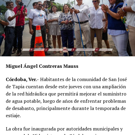
mayor impacto social.
Al evento acudieron el alcalde de Córdoba, Manuel
Alonso Cerezo; la síndica única, Irene Sedas González;
integrantes del Cabildo, así como la directora del DIF
Municipal, Luz del Carmen Lezama Rodríguez, y la
coordinadora de Bienestar Social, Dennis Araceli Lira
Tosqui.
Miguel Ángel Contreras Mauss
También participaron Lisset Dalila Rojas Moreno,
coordinadora del Centro Libre para las Mujeres, y
Córdoba, Ver.-
Habitantes de la comunidad de San José
Virginia Medorio Trujillo, presidenta de la Asociación
de Tapia cuentan desde este jueves con una ampliación
Emprender el Vuelo.
de la red hidráulica que permitirá mejorar el suministro
de agua potable, luego de años de enfrentar problemas
El diálogo permitió poner sobre la mesa la importancia
de desabasto, principalmente durante la temporada de
de fortalecer la participación de las mujeres en los
estiaje.
espacios públicos y comunitarios, además de generar
acciones desde los municipios que contribuyan a reducir
La obra fue inaugurada por autoridades municipales y
las brechas de desigualdad.