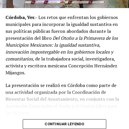
en esta disciplina.
Córdoba, Ver.-
Los retos que enfrentan los gobiernos
De acuerdo con el dirigente deportivo, México ha
municipales para incorporar la igualdad sustantiva en
conseguido cinco campeonatos panamericanos
sus políticas públicas fueron abordados durante la
consecutivos por equipos, superando a delegaciones
presentación del libro
Del Otoño a la Primavera de los
como Estados Unidos y Brasil, considerado uno de los
Municipios Mexicanos: la igualdad sustantiva,
países con mayor tradición en las artes marciales
innovación impostergable en los gobiernos locales y
mixtas.
comunitarios
, de la trabajadora social, investigadora,
Ante los cuestionamientos sobre el nivel de agresividad
activista y escritora mexicana Concepción Hernández
de este deporte, señaló que las competencias cuentan
Mijangos.
con reglamentos y categorías diferenciadas de acuerdo
La presentación se realizó en Córdoba como parte de
con la edad y experiencia de los participantes.
una actividad organizada por la Coordinación de
Indicó que existen divisiones infantiles, juveniles y para
Bienestar Social del Ayuntamiento, en conjunto con la
adultos, con reglas específicas para cada categoría, por
Asociación Emprender el Vuelo y el Centro Libre para
lo que incluso participan menores desde los cinco años
las Mujeres.
dentro de esquemas considerados formativos.
CONTINUAR LEYENDO
El encuentro reunió a autoridades y representantes de