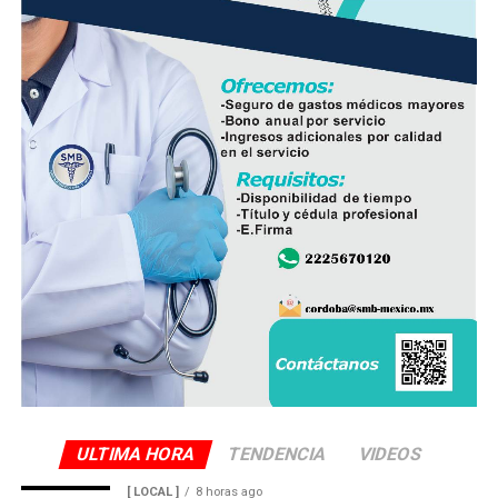
reparaciones de emergencia en el futuro.
En el evento participaron integrantes del Cabildo,
personal de la Dirección de Obras Públicas,
Hidrosistema de Córdoba, áreas de Bienestar Social y
Participación Ciudadana, así como vecinos que integran
el Comité de Obra.
La administración municipal informó que este tipo de
proyectos forma parte del programa de mejoramiento
de infraestructura básica que se ejecuta durante el
presente ejercicio, con el objetivo de renovar redes de
servicios que han rebasado su vida útil y atender una de
las principales demandas de la población.
ULTIMA HORA
TENDENCIA
VIDEOS
[ LOCAL ]
8 horas ago