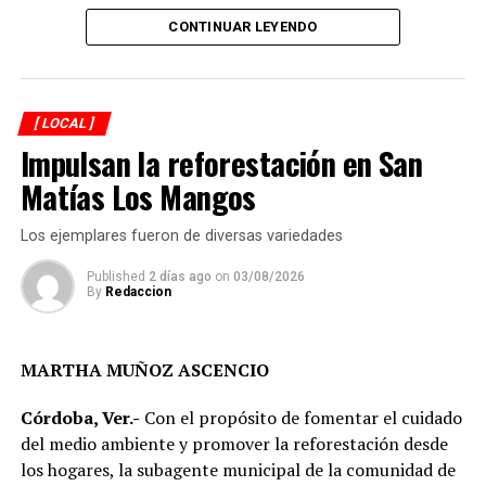
El presidente municipal señaló que los trabajos fueron
CONTINUAR LEYENDO
concluidos en 51 días, reduciendo de manera
importante el plazo establecido en el contrato, cuya
fecha de terminación estaba prevista para el próximo 12
[ LOCAL ]
de septiembre. Reconoció que el municipio enfrenta
Impulsan la reforestación en San
diversos rezagos en materia de infraestructura, aunque
aseguró que durante su administración se continuará
Matías Los Mangos
ejecutando obra pública en colonias y comunidades.
Los ejemplares fueron de diversas variedades
Published
2 días ago
on
03/08/2026
By
Redaccion
MARTHA MUÑOZ ASCENCIO
Córdoba, Ver.-
Con el propósito de fomentar el cuidado
del medio ambiente y promover la reforestación desde
los hogares, la subagente municipal de la comunidad de