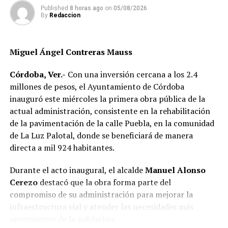
respetar los tiempos y reglas electorales para
Published
8 horas ago
on
05/08/2026
desarrollar un Proceso Electoral en calma, sin
By
Redaccion
incidentes, de respeto y en cordialidad.
Miguel Ángel Contreras Mauss
RELATED TOPICS:
DESPUÉS
Córdoba, Ver.-
Con una inversión cercana a los 2.4
Exigen agua potable
millones de pesos, el Ayuntamiento de Córdoba
ANTES
inauguró este miércoles la primera obra pública de la
Iván Aguirre continúa solicitando el apoyo ciudadano
actual administración, consistente en la rehabilitación
de la pavimentación de la calle Puebla, en la comunidad
de La Luz Palotal, donde se beneficiará de manera
directa a mil 924 habitantes.
Durante el acto inaugural, el alcalde
Manuel Alonso
Cerezo
destacó que la obra forma parte del
compromiso de su administración para mejorar la
infraestructura vial y atender las necesidades más
apremiantes de la población.