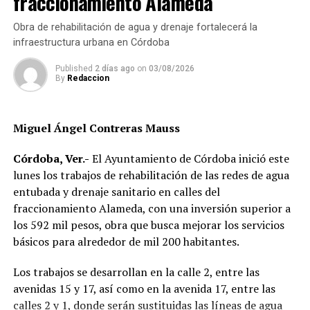
fraccionamiento Alameda
funcionarios municipales, representantes del comité de
Como parte del seguimiento a la campaña, Laura Ochoa
obra y habitantes de la comunidad, quienes recorrieron
Obra de rehabilitación de agua y drenaje fortalecerá la
Contreras informó a los beneficiarios que solicitará
el tramo rehabilitado.
infraestructura urbana en Córdoba
evidencia fotográfica de la siembra de los árboles, con la
finalidad de verificar que los ejemplares sean plantados
Published
2 días ago
on
03/08/2026
Con esta obra, el Ayuntamiento dio inicio formal al
By
Redaccion
y reciban los cuidados necesarios para su desarrollo.
programa de infraestructura de la presente
administración, con el objetivo de mejorar las vialidades
Con este tipo de acciones, habitantes de San Matías Los
y fortalecer los servicios en distintos sectores del
Miguel Ángel Contreras Mauss
Mangos buscan incentivar la participación ciudadana en
municipio.
actividades de conservación ambiental y fortalecer la
Córdoba, Ver.-
El Ayuntamiento de Córdoba inició este
cultura de la reforestación en la comunidad.
lunes los trabajos de rehabilitación de las redes de agua
entubada y drenaje sanitario en calles del
fraccionamiento Alameda, con una inversión superior a
los 592 mil pesos, obra que busca mejorar los servicios
básicos para alrededor de mil 200 habitantes.
Los trabajos se desarrollan en la calle 2, entre las
avenidas 15 y 17, así como en la avenida 17, entre las
calles 2 y 1, donde serán sustituidas las líneas de agua