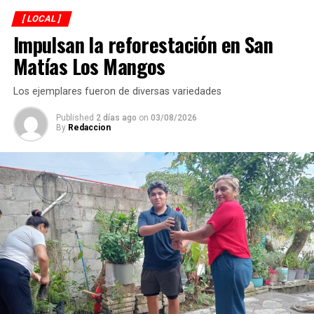
fecha de terminación estaba prevista para el próximo 12
[ LOCAL ]
de septiembre. Reconoció que el municipio enfrenta
Impulsan la reforestación en San
diversos rezagos en materia de infraestructura, aunque
aseguró que durante su administración se continuará
Matías Los Mangos
ejecutando obra pública en colonias y comunidades.
Los ejemplares fueron de diversas variedades
Published
2 días ago
on
03/08/2026
By
Redaccion
La rehabilitación consistió en la colocación de carpeta