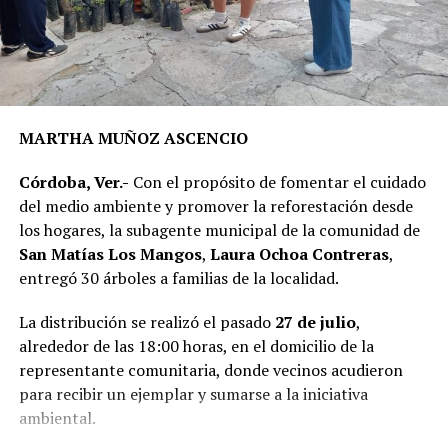
asfáltica en caliente sobre una superficie de 2 mil 200
metros cuadrados de la calle Puebla, en el tramo
comprendido entre el camino a Sabana Larga y San
Rafael Calería. Los trabajos fueron financiados con
recursos del Fondo de Aportaciones para el
Fortalecimiento de los Municipios (FORTAMUN).
MARTHA MUÑOZ ASCENCIO
En representación de los vecinos, el presidente del
Córdoba, Ver.-
Con el propósito de fomentar el cuidado
Comité de Obra,
Antonio Herrera Llanos
, recordó que
del medio ambiente y promover la reforestación desde
la pavimentación había sido solicitada desde hace varios
los hogares, la subagente municipal de la comunidad de
años por los habitantes de La Luz Palotal, por lo que
San Matías Los Mangos
,
Laura Ochoa Contreras
,
consideró que su ejecución mejorará las condiciones de
entregó 30 árboles a familias de la localidad.
movilidad y seguridad para quienes diariamente utilizan
esta vialidad.
La distribución se realizó el pasado
27 de julio
,
alrededor de las 18:00 horas, en el domicilio de la
A la inauguración asistieron integrantes del Cabildo,
representante comunitaria, donde vecinos acudieron
funcionarios municipales, representantes del comité de
para recibir un ejemplar y sumarse a la iniciativa
obra y habitantes de la comunidad, quienes recorrieron
ambiental.
el tramo rehabilitado.