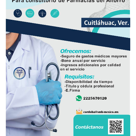
Además del beneficio inmediato para las familias de la
zona, la intervención busca prevenir hundimientos y
daños en la vialidad ocasionados por tuberías
deterioradas, lo que también disminuirá la necesidad de
reparaciones de emergencia en el futuro.
En el evento participaron integrantes del Cabildo,
personal de la Dirección de Obras Públicas,
Hidrosistema de Córdoba, áreas de Bienestar Social y
Participación Ciudadana, así como vecinos que integran
el Comité de Obra.
La administración municipal informó que este tipo de
proyectos forma parte del programa de mejoramiento
de infraestructura básica que se ejecuta durante el
presente ejercicio, con el objetivo de renovar redes de
servicios que han rebasado su vida útil y atender una de
las principales demandas de la población.