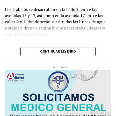
Los trabajos se desarrollan en la calle 2, entre las
avenidas 15 y 17, así como en la avenida 17, entre las
calles 2 y 1, donde serán sustituidas las líneas de agua
potable y drenaje sanitario que presentaban desgaste
por el paso del tiempo.
De acuerdo con las autoridades municipales, la inversión
destinada asciende a
592 mil 512 pesos con 10
CONTINUAR LEYENDO
centavos
, recursos provenientes del Fondo de
Aportaciones para la Infraestructura Social Municipal
PUBLICIDAD
(FAISMUN).
Durante el arranque de la obra, el alcalde
Manuel
Alonso Cerezo
señaló que la renovación de estas redes
permitirá ofrecer un servicio más eficiente y reducir los
riesgos derivados de fugas o fallas en la infraestructura
hidráulica y sanitaria.