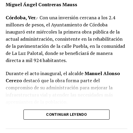
En estás actividades también participaron la regidora
Miguel Ángel Contreras Mauss
Georgina Aguilar Sánchez, los regidores Daniel Vázquez
Hernández y Erick Gasca Morales; así como directores y
Córdoba, Ver.-
Con una inversión cercana a los 2.4
jefes de área.
millones de pesos, el Ayuntamiento de Córdoba
inauguró este miércoles la primera obra pública de la
actual administración, consistente en la rehabilitación
RELATED TOPICS:
de la pavimentación de la calle Puebla, en la comunidad
DESPUÉS
de La Luz Palotal, donde se beneficiará de manera
Invitan a jóvenes a tramitar cartilla militar
directa a mil 924 habitantes.
ANTES
Promueve IMSS Veracruz Sur uso correcto de
Durante el acto inaugural, el alcalde
Manuel Alonso
cubrebocas
Cerezo
destacó que la obra forma parte del
compromiso de su administración para mejorar la
infraestructura vial y atender las necesidades más
apremiantes de la población.
El presidente municipal señaló que los trabajos fueron
CONTINUAR LEYENDO
concluidos en 51 días, reduciendo de manera
importante el plazo establecido en el contrato, cuya