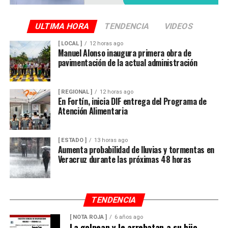
ULTIMA HORA
TENDENCIA
VIDEOS
[ LOCAL ]
12 horas ago
Manuel Alonso inaugura primera obra de
pavimentación de la actual administración
[ REGIONAL ]
12 horas ago
En Fortín, inicia DIF entrega del Programa de
Atención Alimentaria
[ ESTADO ]
13 horas ago
Aumenta probabilidad de lluvias y tormentas en
Veracruz durante las próximas 48 horas
TENDENCIA
[ NOTA ROJA ]
6 años ago
La golpean y le arrebatan a su hijo