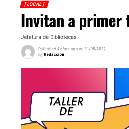
[ LOCAL ]
Invitan a primer 
Jefatura de Bibliotecas.
Published
4 años ago
on
31/05/2022
By
Redaccion